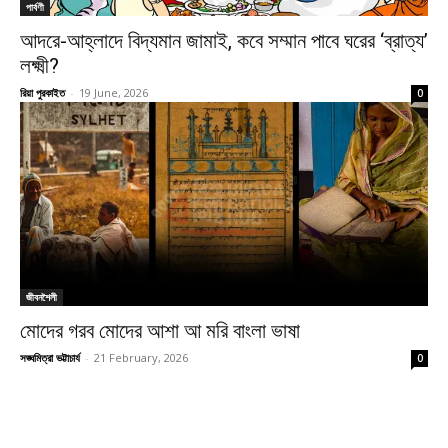
পার্বণী
আদরে-আহ্লাদে বিদ্যমান জামাই, কবে সম্মান পাবে ঘরের ‘ব্রাত্য’
লক্ষ্মী?
রিয়া পুরকাইত
-
19 June, 2026
0
জীবনশৈলী
মোদের গরব মোদের আশা আ মরি বাংলা ভাষা
সঙ্ঘমিত্রা ভট্টাচার্য
-
21 February, 2026
0