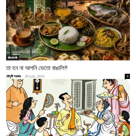
জীবনশৈলী
তা হন না আপনি ভেতো বাঙালি!!
মৌসুমী সরকার
-
28 July, 2026
0