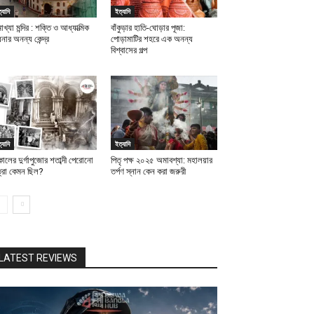
্যাদি
ইত্যাদি
াখ্যা মন্দির : শক্তি ও আধ্যাত্মিক
বাঁকুড়ার হাতি-ঘোড়ার পূজা:
নার অনন্য কেন্দ্র
পোড়ামাটির শহরে এক অনন্য
বিশ্বাসের গল্প
্যাদি
ইত্যাদি
ালের দুর্গাপুজোর শতাব্দী পেরোনো
পিতৃ পক্ষ ২০২৫ অমাবশ্যা: মহালয়ার
ত্রা কেমন ছিল?
তর্পণ স্নান কেন করা জরুরী
LATEST REVIEWS