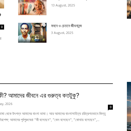
13 August, 2025
?
মননে ও চেতনে জীবনানন্দ
0
3 August, 2025
রা
 কী? আমাদের জীবনে এর গুরুত্ব কতটুকু?
ay, 2026
0
 ভাষা থেকে উৎপন্ন আমাদের বাংলা ভাষা। আর আমাদের বাংলাসাহিত্য চরিত্রগতভাবে কিন্তু
তি নিরপেক্ষ; আমাদের পূর্বপুরুষেরা "কী বলেছেন", "কেন বলেছেন", "কোথায় বলেছেন",...