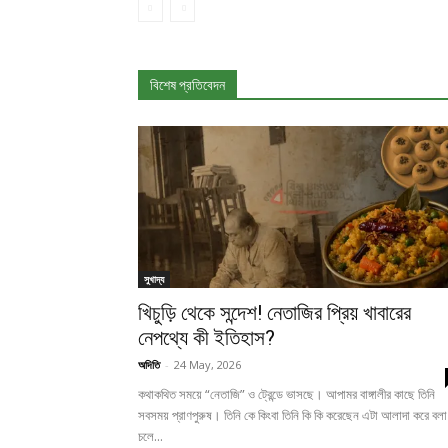
বিশেষ প্রতিবেদন
সুখাদ্য
খিচুড়ি থেকে সন্দেশ! নেতাজির প্রিয় খাবারের
নেপথ্যে কী ইতিহাস?
অদিতি
-
24 May, 2026
কথাকথিত সময়ে “নেতাজি” ও ট্রেন্ডে ভাসছে। আপামর বাঙ্গালীর কাছে তিনি
সবসময় প্রাণপুরুষ। তিনি কে কিংবা তিনি কি কি করেছেন এটা আলাদা করে বলা
চলে...