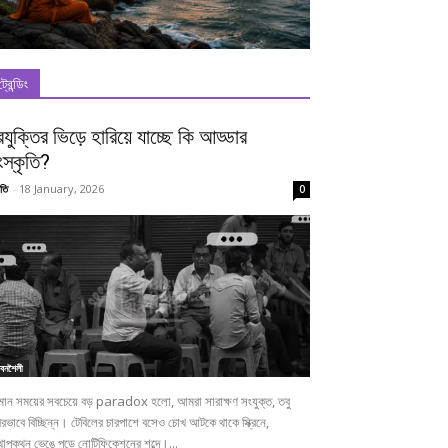
ট্রেন্ডিং
রযুক্তির ভিড়ে হারিয়ে যাচ্ছে কি আড্ডার
ংস্কৃতি?
তি
-
18 January, 2026
0
বনশৈলী
তমান সময়ের সবচেয়ে বড় paradox হলো, আমরা সারাক্ষণ সংযুক্ত, তবু
রভাবে বিচ্ছিন্ন। টেবিলের চারপাশে বসেও চোখ আটকে থাকে স্ক্রিনে,
োপকথন ভেঙে পড়ে নোটিফিকেশনের শব্দে।...