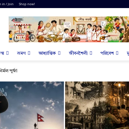
n in / Join
Shop now!
ন্ম
ভ্রমণ
আধ্যাত্মিক
জীবনশৈলী
পরিবেশ
ম
ির্মল পুর্জা