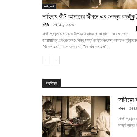
সাহিত্যচর্চা
সাহিত্য কী? আমাদের জীবনে এর গুরুত্ব কতটুকু
অদিতি
-
24 May, 2026
মাগধী প্রাকৃত ভাষা থেকে উৎপন্ন আমাদের বাংলা ভাষা। আর আমাদের
বাংলাসাহিত্য চরিত্রগতভাবে কিন্তু সম্পূর্ণ ব্যক্তি নিরপেক্ষ; আমাদের পূর্বপুরুষে
"কী বলেছেন", "কেন বলেছেন", "কোথায় বলেছেন",...
বঙ্গজীবন
সাহিত্য
অদিতি
-
24 M
মাগধী প্রাকৃত
সম্পূর্ণ ব্যক্