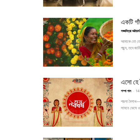
একটি গাঁদ
সঙ্ঘমিত্রা ভট্টাচার্য
আমাকে তো তোম
পছন্দ, তবে জা
এসো হে
শম্পা পাল
-
14
পয়লা বৈশাখ—ব
সামনে ভেসে ও