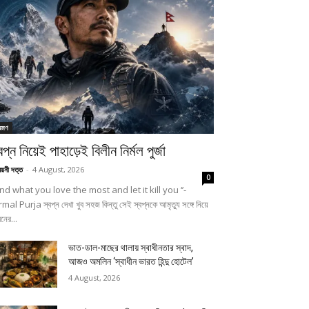
রমণ
বপ্ন নিয়েই পাহাড়েই বিলীন নির্মল পুর্জা
্বয়নী দত্ত
-
4 August, 2026
0
Find what you love the most and let it kill you ‘’-
mal Purja স্বপ্ন দেখা খুব সহজ কিন্তু সেই স্বপ্নকে আমৃত্যু সঙ্গে নিয়ে
নের...
ভাত-ডাল-মাছের থালায় স্বাধীনতার স্বাদ,
আজও অমলিন ‘স্বাধীন ভারত হিন্দু হোটেল’
4 August, 2026