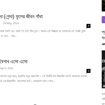
া (গেন্দা) ফুলের জীবন গাঁথা
-
24 May, 2026
0
রা সবাই চেন, আমি গো সেই গাঁদা ফুল। আমার এই উজ্জ্বল রং তোমাদের তো দেখছি খুবই
প্
নি না কেন… আর...
স
অদি
 বৈশাখ এসো এসো
 April, 2026
0
াংলার নতুন বছর, বাঙালির নতুন শুরুর দিন। এই দিনটির নাম উচ্চারিত হলেই আমাদের চোখের
ঠে এক চিরকালীন আবেগময় ছবি। ভোরবেলা স্নান সেরে...
জী
বর্
গভী
কথ