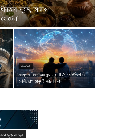
বাধীনতার স্বাদ, আজও
ু হোটেল’
জীবনশৈলী
বন্ধুত্ব দিবস-এর জন্ম কোথায়? যে ইতিহাসটা
বেশিরভাগ মানুষই জানেন না
সাথে জুড়ে আছেন