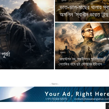
সুখাদ্য
ভাত-ডাল-মাছের থালায় স্
অমলিন ‘স্বাধীন ভারত হিন্দ
পুর্জা
ভ্রমণ
রেলস্টেশন নয়, স্বাধীনতার স্মৃতিস্তম্ভ!
নেতাজির নামে দুই স্টেশনের ইতিহাস
- বিজ্ঞাপন -