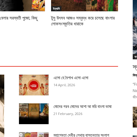
ইত্যাদি
েলার সরস্বতী পুজো; কিছু
টুসু উৎসব আজও সম্বৃদ্ধ করে চলেছে বাংলার
লোকসংস্কৃতির ধারাকে
ভ্
স্
বিশ
এসো হে বৈশাখ এসো এসো
‘’
14 April, 2026
Nir
জীব
মোদের গরব মোদের আশা আ মরি বাংলা ভাষা
21 February, 2026
মহাশ্বেতা দেবীর লেখায় বাস্তবতার সংলাপ