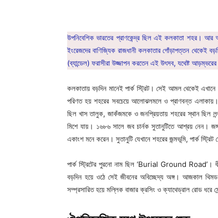
উপনিবেশিক ভারতের প্রাণকেন্দ্র ছিল এই কলকাতা শহর। আর আমাদে
ইংরেজদের বাণিজ্যিক রাজধানী কলকাতার গোঁড়াপত্তন থেকেই বড়দ
(ব্যান্ডেল) ফরাসীরা উজ্জাপন করতেন এই উৎসব, যথেষ্ট আড়ম্ভরে
কলকাতায় বড়দিন মানেই পার্ক স্ট্রিট। সেই আমল থেকেই এখান
পরিণত হয় শহরের সবচেয়ে আলোঝলমলে ও প্রাণবন্ত এলাকায়।
ছিল খাস তালুক, জাকঁজমকে ও জনপ্রিয়তায় শহরের স্থান ছিল লন
মিশে যায়। ১৬৮৬ সালে জব চার্নক সুতানুটিতে আশ্রয় নেন। জ
একাংশ মনে করেন। সুতানুটি যেখানে শহরের জন্মভূমি, পার্ক স্ট্র
পার্ক স্ট্রিটের পুরনো নাম ছিল ‘Burial Ground Road’। ধীরে
বড়দিন হয়ে ওঠে সেই জীবনের অবিচ্ছেদ্য অঙ্গ। আজকাল থিমড ল
সম্প্রসারিত হয়ে মল্লিক বাজার ক্রসিং ও ক্যাথেড্রাল রোড ধরে সে