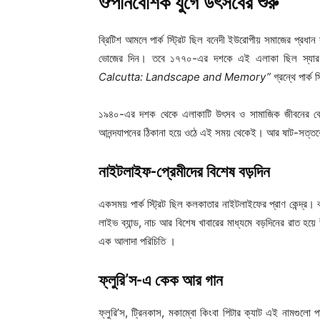
ঔপনিবেশিক যুগে উৎসবের শুরু
ব্রিটিশ আমলে পার্ক স্ট্রিট ছিল বনেদী ইউরোপীয় সমাজের প্রধান স
ভোজের দিন। তবে ১৭৭০-এর দশকে এই এলাকা ছিল স্যার এল
Calcutta: Landscape and Memory”
গ্রন্থে পার্ক
১৯৪০-এর দশক থেকে এলাকাটি উৎসব ও সামাজিক জীবনের কেন্দ্রে প
আনন্দযাপনের ঠিকানা হয়ে ওঠে এই সময় থেকেই। আর ষাট-সত্তরে
নাইটলাইফ-প্রেমীদের বিশেষ বড়দিন
একসময় পার্ক স্ট্রিট ছিল কলকাতার নাইটলাইফের প্রাণ কেন্দ্র।
লাইভ ব্যান্ড, নাচ আর বিশেষ খাবারের মাধ্যমে বড়দিনের রাত হয়ে
এক আলাদা পরিচিতি ।
ফ্লুরি’স-এ কেক আর গান
ফ্লুরি’স, ট্রিনকাস, মকাম্বো কিংবা পিটার ক্যাট এই নামগুলো পার্