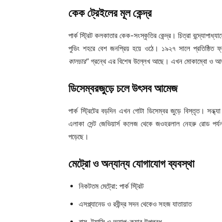
কেক ট্রেইলের মূল কেন্দ্র
পার্ক স্ট্রিট কলকাতার কেক-সংস্কৃতির কেন্দ্র। চিত্রা বন্দ্যোপাধ্যা
পুডিং শহরে বেশ জনপ্রিয় হয়ে ওঠে। ১৯২৭ সালে প্রতিষ্ঠিত 
কালচার”
গ্রন্থে এর বিশেষ উল্লেখ আছে। এখন মোকাম্বো ও আধুন
ডিসেম্বরজুড়ে চলে উৎসব আমেজ
পার্ক স্ট্রিটের বড়দিন এখন গোটা ডিসেম্বর জুড়ে বিস্তৃত।
এলাকা সেন্ট জেভিয়ার্স কলেজ থেকে জওহরলাল নেহরু রোড পর্যন্ত
পড়েছে।
মেট্রো ও অন্যান্য যোগাযোগ ব্যবস্থা
নিকটতম মেট্রো: পার্ক স্ট্রিট
এসপ্ল্যানেড ও রবীন্দ্র সদন থেকেও সহজ যাতায়াত
বাস, ট্যাক্সি ও অ্যাপ-ক্যাব উপলব্ধ