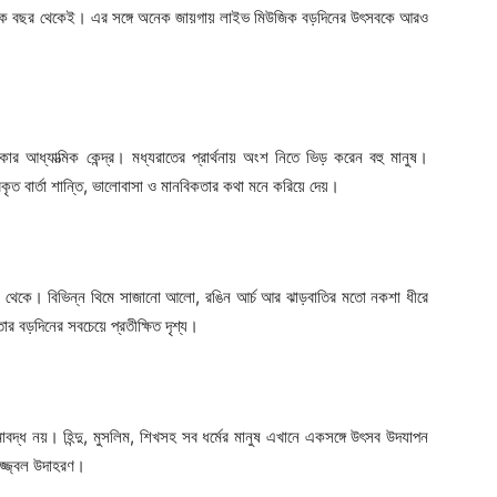
নেক বছর থেকেই। এর সঙ্গে অনেক জায়গায় লাইভ মিউজিক বড়দিনের উৎসবকে আরও
কার আধ্যাত্মিক কেন্দ্র। মধ্যরাতের প্রার্থনায় অংশ নিতে ভিড় করেন বহু মানুষ।
কৃত বার্তা শান্তি, ভালোবাসা ও মানবিকতার কথা মনে করিয়ে দেয়।
দশক থেকে। বিভিন্ন থিমে সাজানো আলো, রঙিন আর্চ আর ঝাড়বাতির মতো নকশা ধীরে
 বড়দিনের সবচেয়ে প্রতীক্ষিত দৃশ্য।
সীমাবদ্ধ নয়। হিন্দু, মুসলিম, শিখসহ সব ধর্মের মানুষ এখানে একসঙ্গে উৎসব উদযাপন
উজ্জ্বল উদাহরণ।