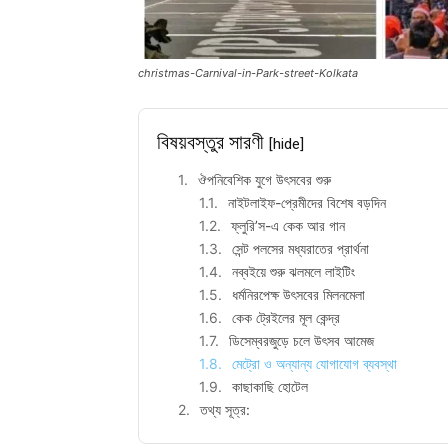
christmas-Carnival-in-Park-street-Kolkata
বিষয়বস্তুর সারণী
[hide]
ঔপনিবেশিক যুগে উৎসবের শুরু
নাইটলাইফ-প্রেমীদের বিশেষ বড়দিন
ফ্লুরি’স-এ কেক আর গান
সেন্ট পলসের মধ্যরাতের প্রার্থনা
নব্বইয়ে শুরু ঝলমলে লাইটিং
ধর্মনিরপেক্ষ উৎসবের মিলনমেলা
কেক ট্রেইলের মূল কেন্দ্র
ডিসেম্বরজুড়ে চলে উৎসব আমেজ
মেট্রো ও অন্যান্য যোগাযোগ ব্যবস্থা
কাছাকাছি হোটেল
তথ্য সূত্র: