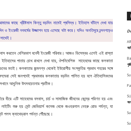
র কাছে খ্রীষ্টমাস কিন্তু বড়দিন নামেই প্ৰসিদ্ধ। ইতিহাস ঘাঁটলে দেখা যায়
িন ও ইংরেজী নববর্ষের উজ্জাপন হয়ে এসেছে ঘটা করে। যদিও অনতিদূরে চন্দনগড়েও
Do
র সাথেই।
A
অস
ে বাস করতেন বেশিরভাগ বনেদী ইংরেজী পরিবার। আজও ডিসেম্বর এলেই এই রাস্তা
Ba
 ইতিহাসের পাতায় চোখ রাখলে দেখা যায়, ঔপনিবেশিক সাহেবদের কাছে কলকাতা
পৃষ
্ডনের মতই। কলকাতার জন্মলগ্ন থেকেই ইউরোপীয় সংস্কৃতির প্রভাব শহরের সঙ্গে
Su
ঙ্গলঘেরা সেই জনপদেই প্রথমবার কলকাতায় বড়দিন পালিত হয় বলে ঐতিহাসিকদের
িট সেখানে আধুনিক উৎসবচেতনার প্রতীক।
Pa
SU
 ধীরে এটি সাহেবদের বসবাস, চার্চ ও সামাজিক জীবনের কেন্দ্রে পরিণত হয় এবং
অন
াইটিং শুরু হয় সেন্ট জেভিয়ার্স কলেজ থেকে জওহরলাল নেহরু রোড পর্যন্ত, যা
Su
ন্ট পলস ক্যাথেড্রাল পর্যন্ত পৌঁছেছে।
Su