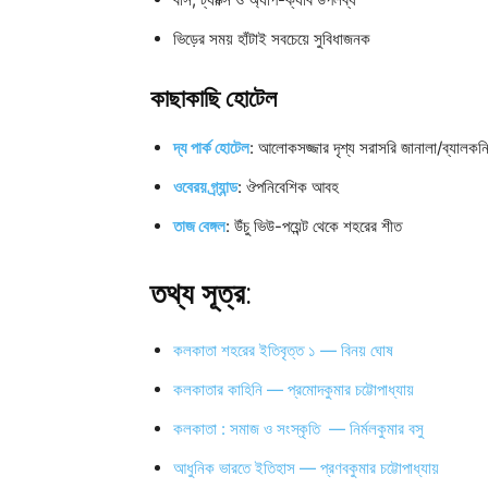
ভিড়ের সময় হাঁটাই সবচেয়ে সুবিধাজনক
কাছাকাছি হোটেল
দ্য পার্ক হোটেল
: আলোকসজ্জার দৃশ্য সরাসরি জানালা/ব্যালকন
ওবেরয় গ্র্যান্ড
: ঔপনিবেশিক আবহ
তাজ বেঙ্গল
: উঁচু ভিউ-পয়েন্ট থেকে শহরের শীত
তথ্য সূত্র
:
কলকাতা শহরের ইতিবৃত্ত ১ — বিনয় ঘোষ
কলকাতার কাহিনি — প্রমোদকুমার চট্টোপাধ্যায়
কলকাতা : সমাজ ও সংস্কৃতি — নির্মলকুমার বসু
আধুনিক ভারতে ইতিহাস — প্রণবকুমার চট্টোপাধ্যায়