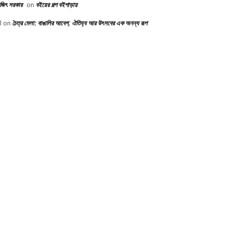
ভজিৎ সরকার
বইয়ের গল্প বইপাড়ায়
on
চৈত্র মেলা: বাঙালির আবেগ, ঐতিহ্য আর উৎসবের এক অনন্য রূপ
l
on