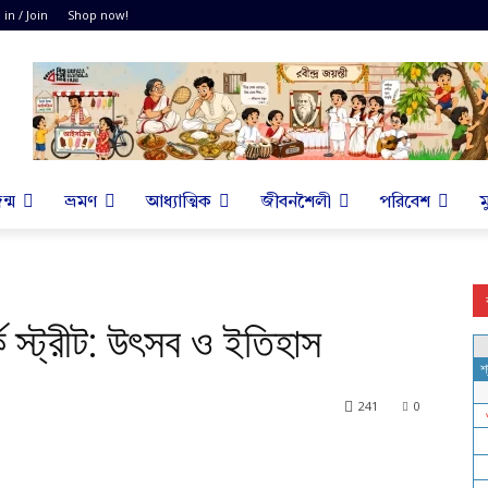
 in / Join
Shop now!
ন্ম
ভ্রমণ
আধ্যাত্মিক
জীবনশৈলী
পরিবেশ
ম
ক স্ট্রীট: উৎসব ও ইতিহাস
241
0