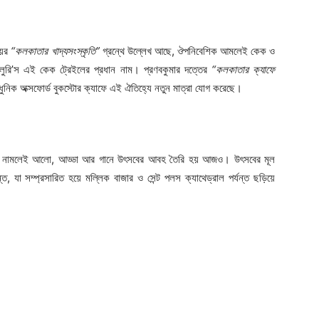
য়ের
“কলকাতার খাদ্যসংস্কৃতি”
গ্রন্থে উল্লেখ আছে, ঔপনিবেশিক আমলেই কেক ও
ফ্লুরি’স এই কেক ট্রেইলের প্রধান নাম। প্রণবকুমার দত্তের
“কলকাতার ক্যাফে
িক অক্সফোর্ড বুকস্টোর ক্যাফে এই ঐতিহ্যে নতুন মাত্রা যোগ করেছে।
 সন্ধ্যা নামলেই আলো, আড্ডা আর গানে উৎসবের আবহ তৈরি হয় আজও। উৎসবের মূল
, যা সম্প্রসারিত হয়ে মল্লিক বাজার ও সেন্ট পলস ক্যাথেড্রাল পর্যন্ত ছড়িয়ে