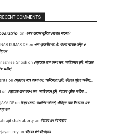
RECENT COMMENTS
oarstrip
এবার গরমের ছুটিতে কোথায় যাবেন?
on
এক প্রবাসীর কণ্ঠে: বাংলা ভাষার শুদ্ধি ও
RNAB KUMAR DE
on
্তিত্ব
স্রোতের বশে তরুণ মন: স্মার্টফোনে বন্দি, বইয়ের
nashree Ghosh
on
্ঠায় অনীহা…
স্রোতের বশে তরুণ মন: স্মার্টফোনে বন্দি, বইয়ের পৃষ্ঠায় অনীহা…
srita
on
স্রোতের বশে তরুণ মন: স্মার্টফোনে বন্দি, বইয়ের পৃষ্ঠায় অনীহা…
l
on
চৈত্র মেলা: বাঙালির আবেগ, ঐতিহ্য আর উৎসবের এক
JAYA DE
on
ন্য রূপ
বইয়ের গল্প বইপাড়ায়
bhrajit chakraborty
on
বইয়ের গল্প বইপাড়ায়
rjayani roy
on