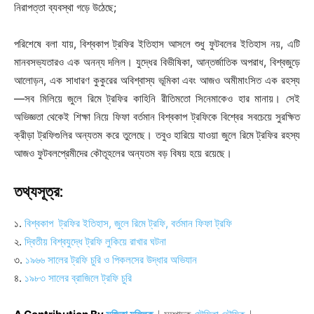
নিরাপত্তা ব্যবস্থা গড়ে উঠেছে;
পরিশেষে বলা যায়,
বিশ্বকাপ ট্রফির ইতিহাস আসলে শুধু ফুটবলের ইতিহাস নয়, এটি
মানবসভ্যতারও এক অনন্য দলিল। যুদ্ধের বিভীষিকা, আন্তর্জাতিক অপরাধ, বিশ্বজুড়ে
আলোড়ন, এক সাধারণ কুকুরের অবিশ্বাস্য ভূমিকা এবং আজও অমীমাংসিত এক রহস্য
—সব মিলিয়ে জুলে রিমে ট্রফির কাহিনি রীতিমতো সিনেমাকেও হার মানায়। সেই
অভিজ্ঞতা থেকেই শিক্ষা নিয়ে ফিফা বর্তমান বিশ্বকাপ ট্রফিকে বিশ্বের সবচেয়ে সুরক্ষিত
ক্রীড়া ট্রফিগুলির অন্যতম করে তুলেছে। তবুও হারিয়ে যাওয়া জুলে রিমে ট্রফির রহস্য
আজও ফুটবলপ্রেমীদের কৌতূহলের অন্যতম বড় বিষয় হয়ে রয়েছে।
তথ্যসূত্র:
১.
বিশ্বকাপ ট্রফির ইতিহাস, জুলে রিমে ট্রফি, বর্তমান ফিফা ট্রফি
২.
দ্বিতীয় বিশ্বযুদ্ধে ট্রফি লুকিয়ে রাখার ঘটনা
৩.
১৯৬৬ সালের ট্রফি চুরি ও পিকলসের উদ্ধার অভিযান
৪.
১৯৮৩ সালের ব্রাজিলে ট্রফি চুরি