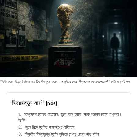
"ট্রফি আছে, কিন্তু ইতিহাস যেন ধীরে ধীরে মুছে যাচ্ছে—কে লুকিয়ে রাখছে বিশ্বকাপের অজানা গল্পগুলো?" ফটো: জাহ্নবী পাল
বিষয়বস্তুর সারণী
[hide]
বিশ্বকাপ ট্রফির ইতিহাস: জুলে রিমে ট্রফি থেকে বর্তমান ফিফা বিশ্বকাপ
ট্রফি
জুলে রিমে ট্রফির নামকরণের ইতিহাস
দ্বিতীয় বিশ্বযুদ্ধে ট্রফি লুকিয়ে রাখার রোমাঞ্চকর ঘটনা