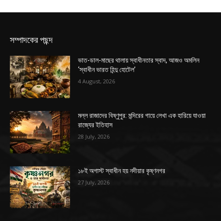
সম্পাদকের পছন্দ
ভাত-ডাল-মাছের থালায় স্বাধীনতার স্বাদ, আজও অমলিন
‘স্বাধীন ভারত হিন্দু হোটেল’
4 August, 2026
মল্ল রাজাদের বিষ্ণুপুর: মন্দিরের গায়ে লেখা এক হারিয়ে যাওয়া
রাজ্যের ইতিহাস
28 July, 2026
১৮ই অগাস্ট স্বাধীন হয় নদীয়ার কৃষ্ণনগর
27 July, 2026