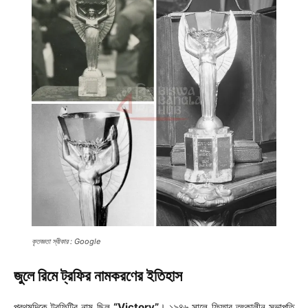
কৃতজ্ঞতা স্বীকার : Google
জুলে রিমে ট্রফির নামকরণের ইতিহাস
প্রথমদিকে ট্রফিটির নাম ছিল
“Victory”
। ১৯৪৬ সালে ফিফার তৎকালীন সভাপতি