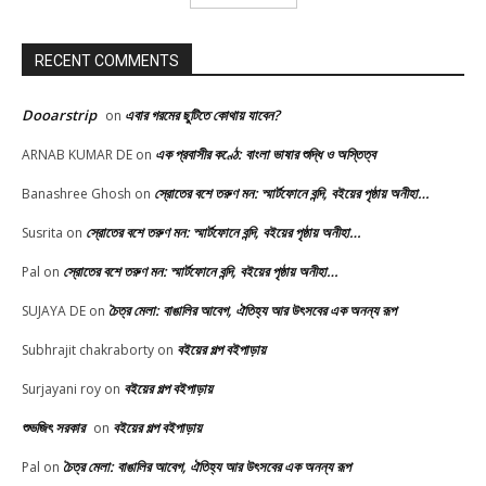
RECENT COMMENTS
Dooarstrip
এবার গরমের ছুটিতে কোথায় যাবেন?
on
এক প্রবাসীর কণ্ঠে: বাংলা ভাষার শুদ্ধি ও অস্তিত্ব
ARNAB KUMAR DE
on
স্রোতের বশে তরুণ মন: স্মার্টফোনে বন্দি, বইয়ের পৃষ্ঠায় অনীহা…
Banashree Ghosh
on
স্রোতের বশে তরুণ মন: স্মার্টফোনে বন্দি, বইয়ের পৃষ্ঠায় অনীহা…
Susrita
on
স্রোতের বশে তরুণ মন: স্মার্টফোনে বন্দি, বইয়ের পৃষ্ঠায় অনীহা…
Pal
on
চৈত্র মেলা: বাঙালির আবেগ, ঐতিহ্য আর উৎসবের এক অনন্য রূপ
SUJAYA DE
on
বইয়ের গল্প বইপাড়ায়
Subhrajit chakraborty
on
বইয়ের গল্প বইপাড়ায়
Surjayani roy
on
শুভজিৎ সরকার
বইয়ের গল্প বইপাড়ায়
on
চৈত্র মেলা: বাঙালির আবেগ, ঐতিহ্য আর উৎসবের এক অনন্য রূপ
Pal
on