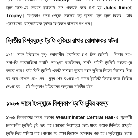
জুলে রিমে-এর সম্মানে ট্রফিটির নাম পরিবর্তন করে রাখা হয়
Jules Rimet
Trophy
। বিশ্বকাপ চালুর পেছনে সবচেয়ে বড় ভূমিকা ছিল জুলে রিমের। তাঁর
প্রচেষ্টাতেই আন্তর্জাতিক ফুটবল বিশ্বকাপ বাস্তবে রূপ পায়।
দ্বিতীয় বিশ্বযুদ্ধে ট্রফি লুকিয়ে রাখার রোমাঞ্চকর ঘটনা
১৯৪২ সালে ইউরোপে যুদ্ধ চলাকালীন ইতালিতে রাখা ছিল ট্রফিটি। ফিফার সহ-
সভাপতি অত্তোরিনো বারাসি আশঙ্কা করেছিলেন, নাৎসি বাহিনী ট্রফিটি বাজেয়াপ্ত
করতে পারে। তাই তিনি ট্রফিটি একটি সাধারণ জুতোর বাক্সে লুকিয়ে নিজের বিছানার নিচে
বহু বছর গোপনে রেখে দেন। যুদ্ধ শেষ হওয়ার পর আবার ট্রফিটি ফিফার কাছে ফিরিয়ে
দেওয়া হয়। এটি বিশ্বকাপ ইতিহাসের অন্যতম নাটকীয় ঘটনা।
১৯৬৬ সালে ইংল্যান্ডে বিশ্বকাপ ট্রফি চুরির রহস্য
১৯৬৬ বিশ্বকাপের আগে লন্ডনের
Westminster Central Hall
-এ প্রদর্শনী
চলাকালীন ট্রফিটি চুরি হয়ে যায়।চোরেরা নিরাপত্তা ভেঙে মাত্র কয়েক মিনিটের মধ্যেই
ট্রফি নিয়ে পালিয়ে যায়।ঘটনার পর গোটা ব্রিটেনে তোলপাড় শুরু হয়।স্কটল্যান্ড ইয়ার্ড