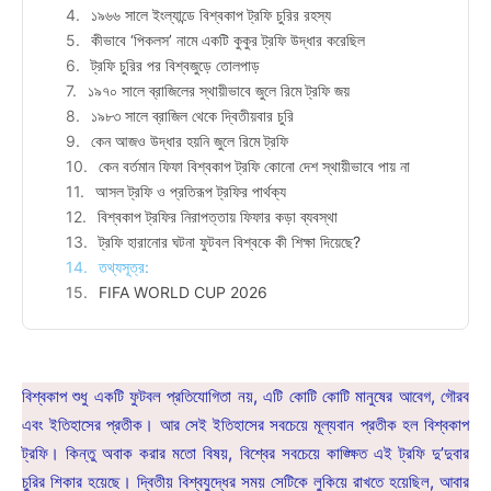
১৯৬৬ সালে ইংল্যান্ডে বিশ্বকাপ ট্রফি চুরির রহস্য
কীভাবে ‘পিকলস’ নামে একটি কুকুর ট্রফি উদ্ধার করেছিল
ট্রফি চুরির পর বিশ্বজুড়ে তোলপাড়
১৯৭০ সালে ব্রাজিলের স্থায়ীভাবে জুলে রিমে ট্রফি জয়
১৯৮৩ সালে ব্রাজিল থেকে দ্বিতীয়বার চুরি
কেন আজও উদ্ধার হয়নি জুলে রিমে ট্রফি
কেন বর্তমান ফিফা বিশ্বকাপ ট্রফি কোনো দেশ স্থায়ীভাবে পায় না
আসল ট্রফি ও প্রতিরূপ ট্রফির পার্থক্য
বিশ্বকাপ ট্রফির নিরাপত্তায় ফিফার কড়া ব্যবস্থা
ট্রফি হারানোর ঘটনা ফুটবল বিশ্বকে কী শিক্ষা দিয়েছে?
তথ্যসূত্র:
FIFA WORLD CUP 2026
বিশ্বকাপ শুধু একটি ফুটবল প্রতিযোগিতা নয়, এটি কোটি কোটি মানুষের আবেগ, গৌরব
এবং ইতিহাসের প্রতীক। আর সেই ইতিহাসের সবচেয়ে মূল্যবান প্রতীক হল বিশ্বকাপ
ট্রফি। কিন্তু অবাক করার মতো বিষয়, বিশ্বের সবচেয়ে কাঙ্ক্ষিত এই ট্রফি দু’দুবার
চুরির শিকার হয়েছে। দ্বিতীয় বিশ্বযুদ্ধের সময় সেটিকে লুকিয়ে রাখতে হয়েছিল, আবার