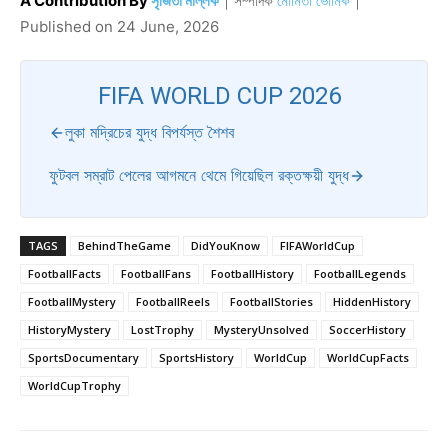
A Contribution By
সৃজিতা মল্লিক
｜
সম্পাদক
মৌমিতা ভৌমিক
｜
Published on
24 June, 2026
FIFA WORLD CUP 2026
লুকা মদ্রিচের যুদ্ধ বিপর্যস্ত শৈশব
ফুটবল সম্রাট পেলের আগমনে থেমে গিয়েছিল রক্তক্ষয়ী যুদ্ধ
TAGS
BehindTheGame
DidYouKnow
FIFAWorldCup
FootballFacts
FootballFans
FootballHistory
FootballLegends
FootballMystery
FootballReels
FootballStories
HiddenHistory
HistoryMystery
LostTrophy
MysteryUnsolved
SoccerHistory
SportsDocumentary
SportsHistory
WorldCup
WorldCupFacts
WorldCupTrophy