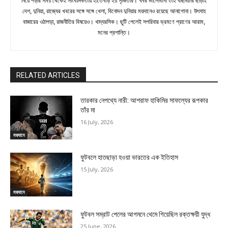
নিয়ে পড়ার সময় থেকেই সাংবাদিকতায় হাতেখড়ি হয় সৃজিতার। খবর ভালোবাসা তাই বাছবিচার ছাড়াই
দেশ, দুনিয়া, রাজ্যের খবরের সঙ্গে সঙ্গে খেলা, বিনোদন দুনিয়ার ময়দানেও রয়েছে আনাগোনা। উৎসাহ
বাজারের ওঠাপড়া, রাজনীতির বিষয়েও। খাদ্যরসিক। ছুটি পেলেই সপরিবার ভ্রমণে প্রাণের আরাম,
মনের প্রশান্তি।
RELATED ARTICLES
তারকার নেপথ্যে নারী: আশরাফ হাকিমির সাফল্যের রূপকার
তাঁর মা
16 July, 2026
ময়দানে
ফুটবলে হাতছাড়া হওয়া ভারতের এক ইতিহাস
15 July, 2026
ময়দানে
ফুটবল সম্রাট পেলের আগমনে থেমে গিয়েছিল রক্তক্ষয়ী যুদ্ধ
25 June, 2026