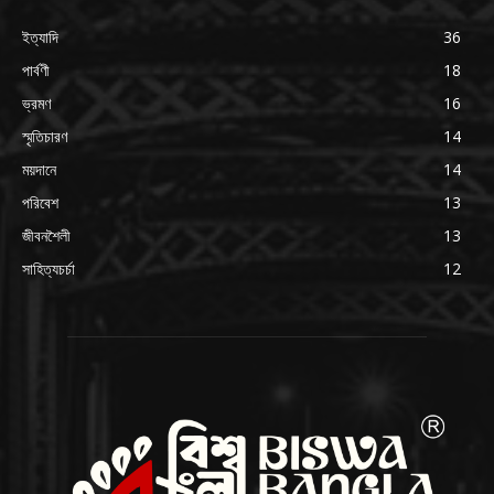
ইত্যাদি
36
পার্বণী
18
ভ্রমণ
16
স্মৃতিচারণ
14
ময়দানে
14
পরিবেশ
13
জীবনশৈলী
13
সাহিত্যচর্চা
12