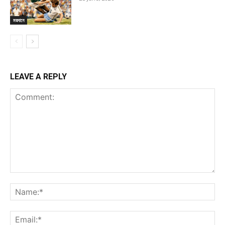
ময়দানে
LEAVE A REPLY
Comment:
Na
Ema