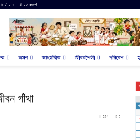
 in / Join
Shop now!
ন্ম
ভ্রমণ
আধ্যাত্মিক
জীবনশৈলী
পরিবেশ
ম
জীবন গাঁথা
294
0