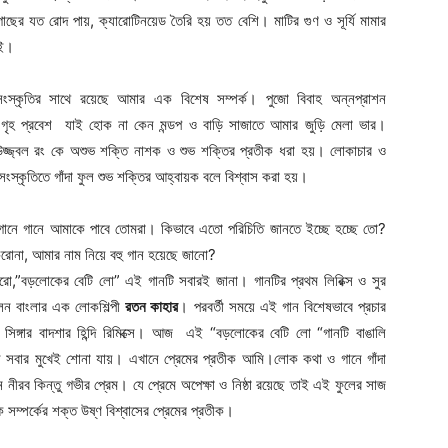
 গাছের যত রোদ পায়, ক্যারোটিনয়েড তৈরি হয় তত বেশি। মাটির গুণ ও সূর্যি মামার
 হই।
সংস্কৃতির সাথে রয়েছে আমার এক বিশেষ সম্পর্ক। পুজো বিবাহ অন্নপ্রাশন
,গৃহ প্রবেশ যাই হোক না কেন মন্ডপ ও বাড়ি সাজাতে আমার জুড়ি মেলা ভার।
জ্জ্বল রং কে অশুভ শক্তি নাশক ও শুভ শক্তির প্রতীক ধরা হয়। লোকাচার ও
 সংস্কৃতিতে গাঁদা ফুল শুভ শক্তির আহ্বায়ক বলে বিশ্বাস করা হয়।
 গানে গানে আমাকে পাবে তোমরা। কিভাবে এতো পরিচিতি জানতে ইচ্ছে হচ্ছে তো?
রোনা, আমার নাম নিয়ে বহু গান হয়েছে জানো?
রো,”বড়লোকের বেটি লো” এই গানটি সবারই জানা। গানটির প্রথম লিরিক্স ও সুর
লেন বাংলার এক লোকশিল্পী
রতন কাহার
। পরবর্তী সময়ে এই গান বিশেষভাবে প্রচার
 সিঙ্গার বাদশার হিন্দি রিমিক্সে। আজ এই “বড়লোকের বেটি লো “গানটি বাঙালি
ি সবার মুখেই শোনা যায়। এখানে প্রেমের প্রতীক আমি।লোক কথা ও গানে গাঁদা
ে নীরব কিন্তু গভীর প্রেম। যে প্রেমে অপেক্ষা ও নিষ্ঠা রয়েছে তাই এই ফুলের সাজ
 সম্পর্কের শক্ত উষ্ণ বিশ্বাসের প্রেমের প্রতীক।