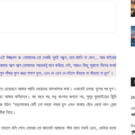
ই উজ্জ্বল রং তোমাদের তো দেখছি খুবই পছন্দ, তবে জানি না কেন… আর বাইরের
 গল্পে গল্পে তোমাদের আরেকটু মনে করিয়ে দেই, আরও কিছু পুরানো দিনের কথা!
ুদ গাঁদার ফুল রাঙা পলাশ ফুল, এনে দে এনে দে নইলে বাঁধবো না বাঁধবো না চুল”।
ঝাতে চেয়েছেন আমার প্রতি মেয়েদের ভালবাসার কথা। এভাবেই চলছে যুগের পর যুগ।
ো আমার অস্তিত্ব। বহু বছর পর, শুধু বাংলার জগতে নয়, সুদূর মুম্বাইয়ের হিন্দি
Do
ঠল “বড়লোকের বেটি লো লম্বা লম্বা চুল এমন মাথায় বেঁধে দেবো লাল গেন্দা
A
ঁথা নিয়ে।
অস
Ba
 তাহলে বলি শোন তোমরা তো জানোই আমাকে গাঁদা নামে সবাই চেনে, কেউবা ডাকে
পৃষ