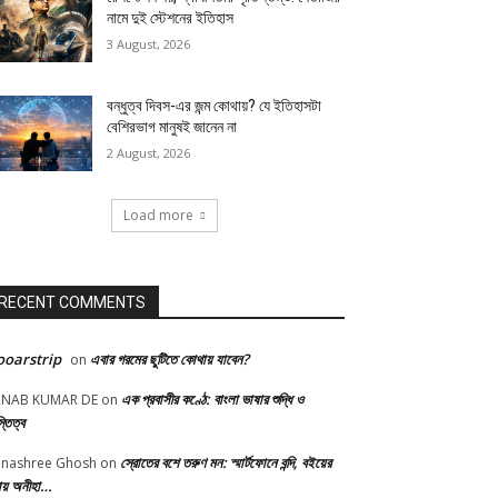
নামে দুই স্টেশনের ইতিহাস
3 August, 2026
বন্ধুত্ব দিবস-এর জন্ম কোথায়? যে ইতিহাসটা
বেশিরভাগ মানুষই জানেন না
2 August, 2026
Load more
RECENT COMMENTS
oarstrip
এবার গরমের ছুটিতে কোথায় যাবেন?
on
এক প্রবাসীর কণ্ঠে: বাংলা ভাষার শুদ্ধি ও
RNAB KUMAR DE
on
্তিত্ব
স্রোতের বশে তরুণ মন: স্মার্টফোনে বন্দি, বইয়ের
nashree Ghosh
on
্ঠায় অনীহা…