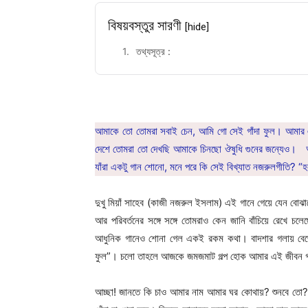
বিষয়বস্তুর সারণী
[hide]
তথ্যসূত্র :
আমাকে তো তোমরা সবাই চেন, আমি গো সেই গাঁদা ফুল। আমার এ
দেশে তোমরা তো দেখছি আমাকে চিনছো ঔষুধি গুনের জন্যেও। আমার
যাঁরা একটু গান শোনো, মনে পরে কি সেই বিখ্যাত নজরুলগীতি? “হল
দুখু মিয়াঁ সাহেব (কাজী নজরুল ইসলাম) এই গানে গেয়ে যেন বো
আর পরিবর্তনের সঙ্গে সঙ্গে তোমরাও কেন জানি বাঁচিয়ে রেখে চলেছ
আধুনিক গানেও শোনা গেল একই রকম কথা। বাদশার গলায় বেজে উ
ফুল”। চলো তাহলে আজকে জমজমাট গল্প হোক আমার এই জীবন গা
আচ্ছা! জানতে কি চাও আমার নাম আমার ঘর কোথায়? শুনবে তো?