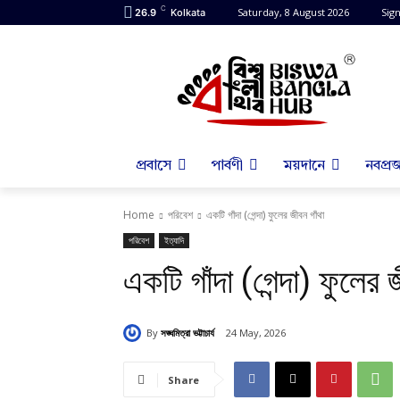
C
Saturday, 8 August 2026
Sign
26.9
Kolkata
প্রবাসে
পার্বণী
ময়দানে
নবপ্রজ
Home
পরিবেশ
একটি গাঁদা (গেন্দা) ফুলের জীবন গাঁথা
পরিবেশ
ইত্যাদি
একটি গাঁদা (গেন্দা) ফুলের 
By
সঙ্ঘমিত্রা ভট্টাচার্য
24 May, 2026
Share