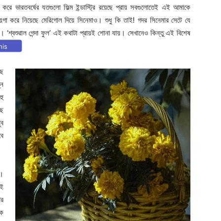
রে ভারতবর্ষের যতগুলো ফিল্ম ইন্ডাস্ট্রি রয়েছে প্রায় সবগুলোতেই এই আমাকে
জায়গা করে নিয়েছে মেরিগোল দিয়ে সিনেমাও। শুধু কি তাই! গদর সিনেমার সেটে যে
 ‘শ্বশুরাল গেন্দা ফুল’ এই কথাটা প্রায়ই শোনা যায়। সেখানেও কিন্তু এই বিশেষ
his
ছে
্ন
হু
ছে
ুব
বে
়।
এই
ের
কে