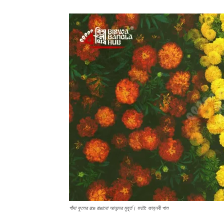
গাঁদা ফুলের রঙে রাঙানো আনন্দের মুহূর্ত। ফটো: জাহ্নবী পাল