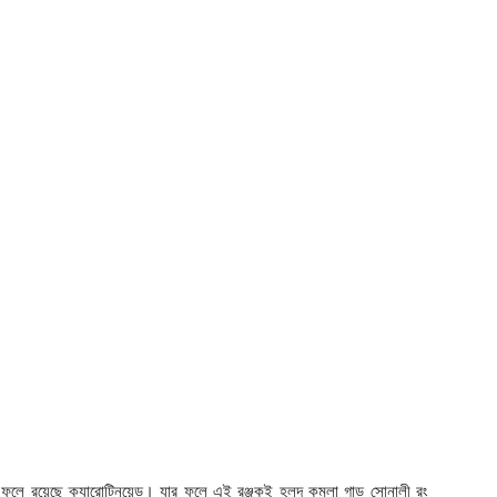
ফুলে রয়েছে ক্যারোটিনয়েড। যার ফলে এই রঞ্জকই হলুদ কমলা গাড় সোনালী রং