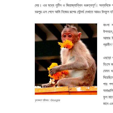
দেয়। এর মধ্যে লুটিন ও জিয়াজ্যান্থিন গুরুত্বপূর্ণ। অন্যদিকে
ভরপুর এল পেলে আমি নিজের রূপের সৌন্দর্য দেখাতে আরও উৎফুল
বাংলা 
উপনয়ন
আমার উ
গ্রামীণ
এছাড়া
হিংসে ক
যেমন ধ
দিয়েছি
পায় পপ
অবাঙাল
ফুল মান
কৃতজ্ঞতা স্বীকার : Google
মানে এক