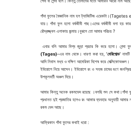
গেঁদা বা গেন্দা বলে। কিন্তু তোমাদের মতো আমারও আরো নাম আছ
গাঁদা ফুলের বৈজ্ঞানিক নাম হল ট্যাজিটিজ এরেকটা।(Tagetes e
যায়। গাঁদা ফুল হলো বর্ষজীবী গাছ।এদের বর্ষজীবী বলা হয
রৌদ্রজ্জ্বল এলাকায় জন্মায়।বুঝলে তো আমার পরিচয় ?
এবার বলি আমার বিশ্ব জুড়া প্রচার কি করে হলো। গেন্দা ফ
(Tages)
–এর নাম থেকে। ধারণা করা হয়,
‘মেরিগোল্ড’
নামটি
আদি নিবাস মধ্য ও দক্ষিণ আমেরিকা বিশেষ করে মেক্সিকোঅঞ্চল। ১
ইউরোপে নিয়ে আসেন। ইউরোপে রং ও সহজ চাষের গুণে জনপ্রিয়তা
উপকূলবর্তী অঞ্চল দিয়ে।
আমার কিন্তু অনেক রকমভেদ রয়েছে ।বলছি শুন সে কথা।গাঁদা 
প্রধানত দুই প্রজাতির হলেও রং আকার ব্যবহার অনুযায়ী আমার ন
রকম ভেদ আছে।
আফ্রিকান গাঁদা ফুলের কথাই ধরো :