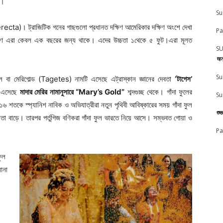
ে।
Su
recta)। ট্রাজিটিক গনের গাছগুলো প্রধানত দক্ষিণ আমেরিকার দক্ষিণ অংশে দেখা
Pa
় কারণ এরা কেবল এক বছরের জন্য থাকে। এদের উচ্চতা ১থেকে ৫ ফুট।এরা মূলত
SU
অন
Su
ুল বা মেরিগোল্ড (Tagetes) নামটি এসেছে এট্রাস্কান জ্ঞানের দেবতা
‘টাগেস’
 এসেছে
মাদার মেরির নামানুসারে “Mary’s Gold”
শব্দগুচ্ছ থেকে। গাঁদা ফুলের
Su
৬ শতকে স্প্যানিশ নাবিক ও অভিযাত্রীরা নতুন পৃথিবী আবিষ্কারের সময় গাঁদা ফুল
শু
 বাড়ে। তারপর পর্তুগিজ বণিকরা গাঁদা ফুল ভারতে নিয়ে আসে। সম্ভবত গোয়া ও
Pa
ফুল
ানা