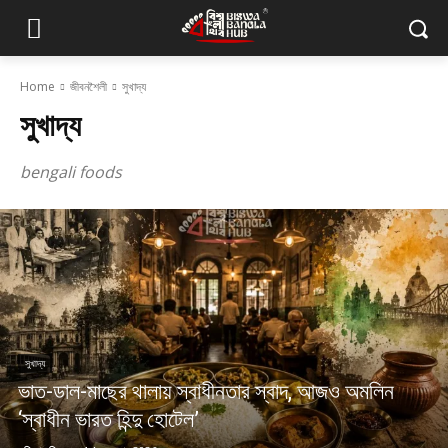
Home
জীবনশৈলী
সুখাদ্য
সুখাদ্য
bengali foods
সুখাদ্য
ভাত-ডাল-মাছের থালায় স্বাধীনতার স্বাদ, আজও অমলিন
‘স্বাধীন ভারত হিন্দু হোটেল’