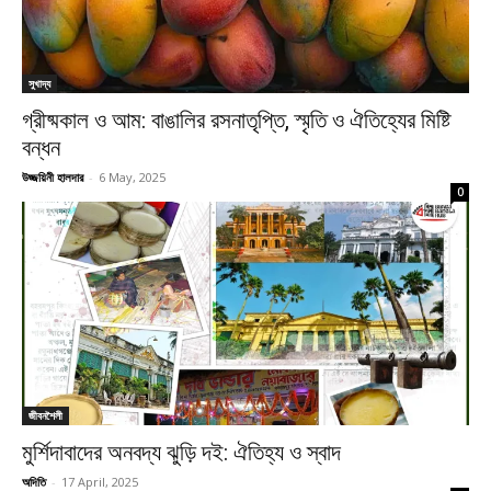
সুখাদ্য
গ্রীষ্মকাল ও আম: বাঙালির রসনাতৃপ্তি, স্মৃতি ও ঐতিহ্যের মিষ্টি
বন্ধন
উজ্জয়িনী হালদার
-
6 May, 2025
0
জীবনশৈলী
মুর্শিদাবাদের অনবদ্য ঝুড়ি দই: ঐতিহ্য ও স্বাদ
অদিতি
-
17 April, 2025