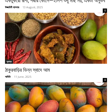
একটুকরো রূপা, পদ্মার কোলে—ইলিশ শুধু মাছ নয়, একটা অনুভব
উজ্জয়িনী হালদার
-
13 August, 2025
0
সুখাদ্য
ঠাকুরবাড়ির ভিন্ন স্বাদে আম
অদিতি
-
11 June, 2025
0