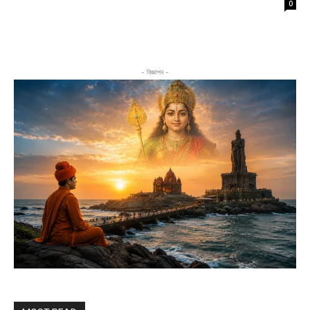
0
- বিজ্ঞাপন -