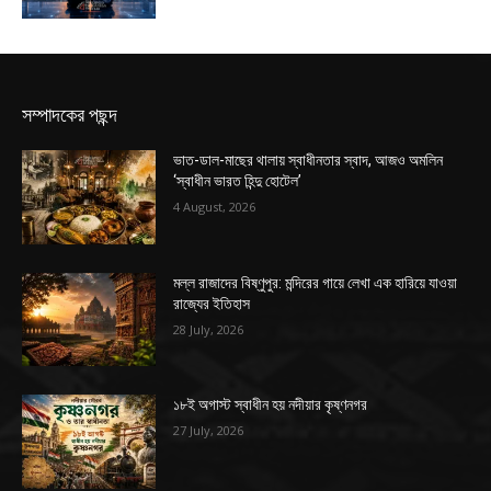
সম্পাদকের পছন্দ
ভাত-ডাল-মাছের থালায় স্বাধীনতার স্বাদ, আজও অমলিন
‘স্বাধীন ভারত হিন্দু হোটেল’
4 August, 2026
মল্ল রাজাদের বিষ্ণুপুর: মন্দিরের গায়ে লেখা এক হারিয়ে যাওয়া
রাজ্যের ইতিহাস
28 July, 2026
১৮ই অগাস্ট স্বাধীন হয় নদীয়ার কৃষ্ণনগর
27 July, 2026