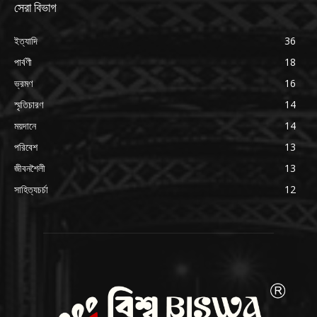
সেরা বিভাগ
ইত্যাদি
36
পার্বণী
18
ভ্রমণ
16
স্মৃতিচারণ
14
ময়দানে
14
পরিবেশ
13
জীবনশৈলী
13
সাহিত্যচর্চা
12