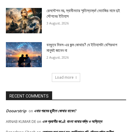
রেলস্টেশন নয়, স্বাধীনতার স্মৃতিস্তম্ভ! নেতাজির নামে দুই
স্টেশনের ইতিহাস
3 August, 2026
বন্ধুত্ব দিবস-এর জন্ম কোথায়? যে ইতিহাসটা বেশিরভাগ
মানুষই জানেন না
2 August, 2026
Load more
RECENT COMMENTS
Dooarstrip
এবার গরমের ছুটিতে কোথায় যাবেন?
on
এক প্রবাসীর কণ্ঠে: বাংলা ভাষার শুদ্ধি ও অস্তিত্ব
ARNAB KUMAR DE
on