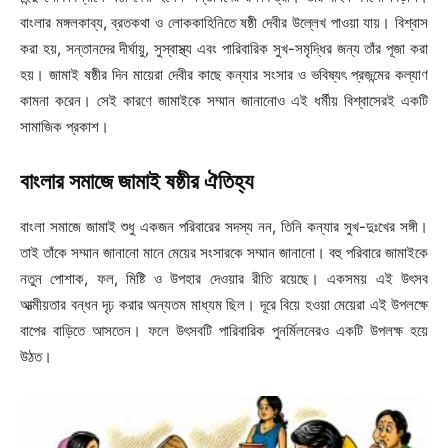
বাংলার মঙ্গলকাব্য, ব্রতকথা ও লোককাহিনিতে ষষ্ঠী দেবীর উল্লেখ পাওয়া যায়। বিশ্বাস
করা হয়, সন্তানদের দীর্ঘায়ু, সুস্বাস্থ্য এবং পারিবারিক সুখ-সমৃদ্ধির জন্য তাঁর পূজা করা
হয়। জামাই ষষ্ঠীর দিন মায়েরা দেবীর কাছে কন্যার সংসার ও ভবিষ্যৎ প্রজন্মের কল্যাণ
কামনা করেন। সেই কারণে জামাইকে সম্মান জানানোও এই ধর্মীয় বিশ্বাসেরই একটি
সামাজিক প্রকাশ।
বাংলার সমাজে জামাই ষষ্ঠীর ঐতিহ্য
বাংলা সমাজে জামাই শুধু একজন পরিবারের সদস্য নন, তিনি কন্যার সুখ-দুঃখের সঙ্গী।
তাই তাঁকে সম্মান জানানো মানে মেয়ের সংসারকে সম্মান জানানো। বহু পরিবারে জামাইকে
নতুন পোশাক, ফল, মিষ্টি ও উপহার দেওয়ার রীতি রয়েছে। একসময় এই উৎসব
আত্মীয়তার বন্ধন দৃঢ় করার অন্যতম মাধ্যম ছিল। দূরে বিয়ে হওয়া মেয়েরা এই উপলক্ষে
বাপের বাড়িতে আসতেন। ফলে উৎসবটি পারিবারিক পুনর্মিলনেরও একটি উপলক্ষ হয়ে
উঠত।