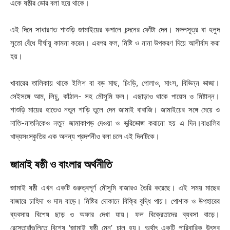
একে ষষ্ঠীর ডোর বলা হয়ে থাকে।
এই দিনে সাধারণত শাশুড়ি জামাইয়ের কপালে চন্দনের ফোঁটা দেন। মঙ্গলসূত্র বা হলুদ
সুতো বেঁধে দীর্ঘায়ু কামনা করেন। এরপর ফল, মিষ্টি ও নানা উপকরণ দিয়ে আশীর্বাদ করা
হয়।
খাবারের তালিকায় থাকে ইলিশ বা বড় মাছ, চিংড়ি, পোলাও, মাংস, বিভিন্ন ভাজা।
সেইসঙ্গে আম, লিচু, কাঁঠাল- সহ মৌসুমি ফল। এছাড়াও থাকে পায়েস ও মিষ্টান্ন।
শাশুড়ি মায়ের হাতেও নতুন শাড়ি তুলে দেন জামাই বাবাজি। জামাইয়ের সঙ্গে মেয়ে ও
নাতি-নাতনিকেও নতুন জামাকাপড় দেওয়া ও ভুরিভোজ করানো হয় এ দিন।বাঙালির
খাদ্যসংস্কৃতির এক অনন্য প্রদর্শনীও বলা চলে এই দিনটিকে।
জামাই ষষ্ঠী ও বাংলার অর্থনীতি
জামাই ষষ্ঠী এখন একটি গুরুত্বপূর্ণ মৌসুমি বাজারও তৈরি করেছে। এই সময় মাছের
বাজারে চাহিদা ও দাম বাড়ে। মিষ্টির দোকানে বিক্রি বৃদ্ধি পায়। পোশাক ও উপহারের
ব্যবসায় বিশেষ ছাড় ও অফার দেখা যায়। ফল বিক্রেতাদের ব্যবসা বাড়ে।
রেস্তোরাঁগুলিতে বিশেষ ‘জামাই ষষ্ঠী মেনু’ চালু হয়। অর্থাৎ একটি পারিবারিক উৎসব