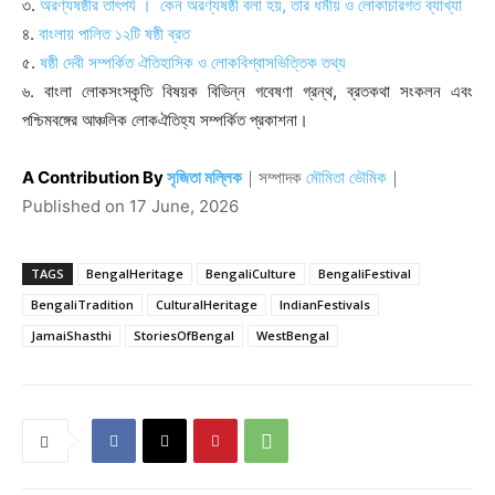
৩.
অরণ্যষষ্ঠীর তাৎপর্য । কেন অরণ্যষষ্ঠী বলা হয়, তার ধর্মীয় ও লোকাচারগত ব্যাখ্যা
৪.
বাংলায় পালিত ১২টি ষষ্ঠী ব্রত
৫.
ষষ্ঠী দেবী সম্পর্কিত ঐতিহাসিক ও লোকবিশ্বাসভিত্তিক তথ্য
৬. বাংলা লোকসংস্কৃতি বিষয়ক বিভিন্ন গবেষণা গ্রন্থ, ব্রতকথা সংকলন এবং
পশ্চিমবঙ্গের আঞ্চলিক লোকঐতিহ্য সম্পর্কিত প্রকাশনা।
A Contribution By
সৃজিতা মল্লিক
｜
সম্পাদক
মৌমিতা ভৌমিক
｜
Published on
17 June, 2026
TAGS
BengalHeritage
BengaliCulture
BengaliFestival
BengaliTradition
CulturalHeritage
IndianFestivals
JamaiShasthi
StoriesOfBengal
WestBengal