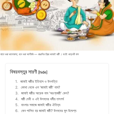
পাতে ভরা ভালোবাসা, মনে ভরা আশীর্বাদ — বাঙালির প্রিয় জামাই ষষ্ঠী । ফটো: জাহ্নবী পাল
বিষয়বস্তুর সারণী
[hide]
জামাই ষষ্ঠীর ইতিহাস ও উৎপত্তি
কোথা থেকে এল ‘জামাই ষষ্ঠী’ নাম?
জামাই ষষ্ঠীর আরেক নাম ‘অরণ্যষষ্ঠী’ কেন?
ষষ্ঠী দেবী ও এই উৎসবের ধর্মীয় তাৎপর্য
বাংলার সমাজে জামাই ষষ্ঠীর ঐতিহ্য
কেন পালিত হয় জামাই ষষ্ঠী? উৎসবের মূল উদ্দেশ্য