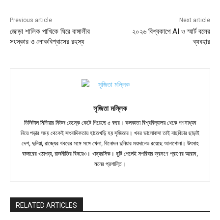
Previous article
Next article
জোড়া শালিক পাখিকে ঘিরে বাঙ্গালীর
২০২৬ বিশ্বকাপে AI ও স্মার্ট বলের
সংস্কার ও লোকবিশ্বাসের রহস্য
ব্যবহার
সৃজিতা মল্লিক
ডিজিটাল মিডিয়ার নিউজ ডেস্কে কেটে গিয়েছে ৫ বছর। কলকাতা বিশ্ববিদ্যালয় থেকে গণমাধ্যম
নিয়ে পড়ার সময় থেকেই সাংবাদিকতায় হাতেখড়ি হয় সৃজিতার। খবর ভালোবাসা তাই বাছবিচার ছাড়াই
দেশ, দুনিয়া, রাজ্যের খবরের সঙ্গে সঙ্গে খেলা, বিনোদন দুনিয়ার ময়দানেও রয়েছে আনাগোনা। উৎসাহ
বাজারের ওঠাপড়া, রাজনীতির বিষয়েও। খাদ্যরসিক। ছুটি পেলেই সপরিবার ভ্রমণে প্রাণের আরাম,
মনের প্রশান্তি।
RELATED ARTICLES