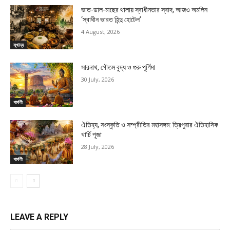
ভাত-ডাল-মাছের থালায় স্বাধীনতার স্বাদ, আজও অমলিন
‘স্বাধীন ভারত হিন্দু হোটেল’
4 August, 2026
সুখাদ্য
সারনাথ, গৌতম বুদ্ধ ও গুরু পূর্ণিমা
30 July, 2026
পার্বণী
ঐতিহ্য, সংস্কৃতি ও সম্প্রীতির মহাসঙ্গম: ত্রিপুরার ঐতিহাসিক
খার্চি পূজা
28 July, 2026
পার্বণী
LEAVE A REPLY