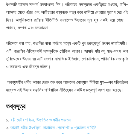
উৎসবটি আসলে সম্পর্ক উদযাপনের দিন। পরিবারের সদস্যদের একত্রিত হওয়ার, হাসি-
আড্ডায় মেতে ওঠার এবং আত্মীয়তার বন্ধনকে নতুন করে ঝালিয়ে নেওয়ার সুযোগ দেয় এই
দিন। আধুনিকতার ছোঁয়ায় রীতিনীতি বদলালেও উৎসবের মূল সুর একই রয়ে গেছে—
পরিবার, সম্পর্ক এবং শুভকামনা।
পরিশেষে বলা যায়, বাঙালির নানা পার্বণের মধ্যে একটি খুব গুরুত্বপূর্ণ উৎসব জামাইষষ্ঠী।
এটি, বাঙালির ঐতিহ্যবাহী সংস্কৃতিক লৌকিক আচার। জামাই ষষ্ঠী শুধু মাছ-মাংস আর
ভুরিভোজের উৎসব নয় এটি বাংলার সামাজিক ইতিহাস, লোকবিশ্বাস, পারিবারিক সংস্কৃতি
ও আবেগের এক জীবন্ত দলিল।
অরণ্যষষ্ঠীর ধর্মীয় আচার থেকে শুরু করে আজকের সোশ্যাল মিডিয়া যুগ—সব পরিবর্তনের
মধ্যেও এই উৎসব বাঙালির পারিবারিক ঐতিহ্যের একটি গুরুত্বপূর্ণ অংশ হয়ে রয়েছে।
তথ্যসূত্র
১.
ষষ্ঠী দেবীর পরিচয়, উৎপত্তি ও ধর্মীয় গুরুত্ব
২.
জামাই ষষ্ঠীর উৎপত্তি, সামাজিক প্রেক্ষাপট ও প্রচলিত কাহিনি