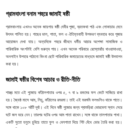
গ্রামবাংলা বনাম শহুরে জামাই ষষ্ঠী
গ্রামবাংলায় এখনও অনেক জায়গায় ষষ্ঠী দেবীর পূজা, ব্রতকথা পাঠ এবং লোকাচার মেনে
উৎসব পালিত হয়। গাছের ডাল, পাতা, ফল ও ঐতিহ্যবাহী উপকরণ ব্যবহার করে পূজার
আয়োজন দেখা যায়। অন্যদিকে শহুরে জীবনে ধর্মীয় আচার অপেক্ষা সামাজিক ও
পারিবারিক অংশটাই বেশি গুরুত্ব পায়। এখন অনেক পরিবারে রেস্তোরাঁয় খাওয়াদাওয়া,
অনলাইন উপহার পাঠানো কিংবা ছোট পারিবারিক জমায়েতের মাধ্যমে জামাই ষষ্ঠী উদযাপন
করা হয়।
জামাই ষষ্ঠীর বিশেষ আচার ও রীতি-নীতি
শাস্ত্র মতে এই পুজোয় কাঁঠালপাতার ওপর ৫, ৭ বা ৯ রকমের ফল কেটে সাজিয়ে রাখা
হয়। জ্যৈষ্ঠ মাসে আম, লিচু, কাঁঠালের রমরমা। তাই এই মরশুমি ফলগুলিও থাকে পাতে।
সঙ্গে থাকে ১০৮ আঁটি দূর্বা। এই দিনে ষষ্ঠী পুজোর জন্য শ্বাশুড়িরা ভোরবেলা স্নান সেরে
ঘটে জল ভরে নেন। তারপর ঘটের ওপর আম পাতা রাখেন। সঙ্গে থাকে তালপাতার পাখা।
একটি সুতো হলুদে চুবিয়ে তাতে ফুল ও বেলপাতা দিয়ে গিট বেঁধে ডোর তৈরি করা হয়।