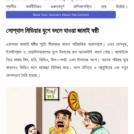
স্থানীয় অর্থনীতিরও গুরুত্বপূর্ণ চালিকাশক্তি হয়ে উঠেছে।
Raise Your Concern About this Content
সোশ্যাল মিডিয়ার যুগে বদলে যাওয়া জামাই ষষ্ঠী
একসময় জামাই ষষ্ঠীর স্মৃতি সীমাবদ্ধ থাকত পারিবারিক অ্যালবামে। এখন ফেসবুক,
ইনস্টাগ্রাম ও হোয়াটসঅ্যাপের যুগে উৎসবের রূপ অনেকটাই বদলে গেছে। জামাইকে
নিয়ে মজার মিম, ছবি, ভিডিও, রিল—সবই এখন উৎসবের অংশ। অনেক পরিবার দূরে
থাকলেও ভিডিও কলে শুভেচ্ছা বিনিময় করে। ফলে ঐতিহ্য ও প্রযুক্তির এক নতুন
মেলবন্ধন তৈরি হয়েছে।