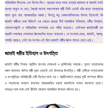
পারিবারিক মিলনের এক বিশেষ দিন। বছরের অন্য সময় কন্যার জামাতা বা জামাই যতই
ব্যস্ত থাকুন না কেন, জ্যৈষ্ঠ মাসের শুক্লপক্ষের ষষ্ঠী তিথি এলেই তাঁর জন্য আপ্যানের
সাথে খুলে যায় শ্বশুরবাড়ির দরজা। কিন্তু শুধু ভোজনরসিকতার উৎসব হিসেবেই কি
জামাই ষষ্ঠীকে দেখা উচিত? এর পেছনে রয়েছে দীর্ঘ সামাজিক ইতিহাস, ধর্মীয় বিশ্বাস,
লোকসংস্কৃতি ও পারিবারিক সম্পর্কের এক গভীর অধ্যায়। সেইসঙ্গে জামাইষষ্ঠী হল
বাঙালি সমাজের লোকায়ত উত্‍সবগুলির মধ্যে অন্যতম। যে সংসারে মেয়ে, জামাই, শ্বশুর,
শাশুড়ি আছেন, সেই সব সংসার এই দিনে জামাই ষষ্ঠীর উত্‍সব পালনে মেতে ওঠে।
জামাই ষষ্ঠীর ইতিহাস ও উৎপত্তি
জামাই ষষ্ঠীর শিকড় প্রাচীন বাংলার লোকধর্ম ও কৃষিনির্ভর সমাজে। মূলত সন্তানদের
মঙ্গল কামনায় পালিত ষষ্ঠী ব্রত থেকেই এই উৎসবের উৎপত্তি। ষষ্ঠী দেবীকে সন্তানরক্ষা
ও বংশবৃদ্ধির অধিষ্ঠাত্রী দেবী হিসেবে মানা হয়। প্রাচীনকালে মেয়ের সুখী দাম্পত্য জীবন
ও সন্তানের কল্যাণ কামনায় শ্বশুরবাড়ির তরফে জামাইকে সম্মান জানানো হতো।
সময়ের সঙ্গে সঙ্গে সেই রীতিই আলাদা সামাজিক উৎসবে পরিণত হয়।