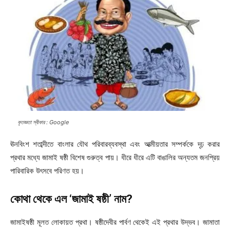
কৃতজ্ঞতা স্বীকার : Google
ঊনবিংশ শতাব্দীতে বাংলার যৌথ পরিবারব্যবস্থা এবং আত্মীয়তার সম্পর্ককে দৃঢ় করার
প্রথার মধ্যে জামাই ষষ্ঠী বিশেষ গুরুত্ব পায়। ধীরে ধীরে এটি বাঙালির অন্যতম জনপ্রিয়
পারিবারিক উৎসবে পরিণত হয়।
কোথা থেকে এল ‘জামাই ষষ্ঠী’ নাম?
জামাইষষ্ঠী মূলত লোকায়ত প্রথা। ষষ্ঠীদেবীর পার্বণ থেকেই এই প্রথার উদ্ভব। জামাতা