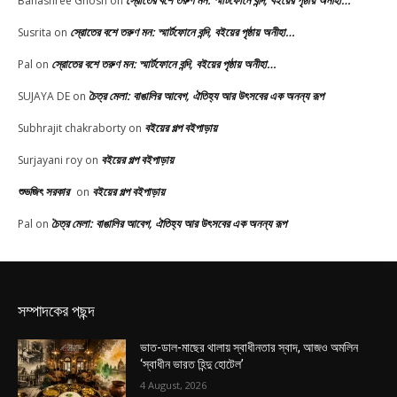
স্রোতের বশে তরুণ মন: স্মার্টফোনে বন্দি, বইয়ের পৃষ্ঠায় অনীহা…
Banashree Ghosh
on
স্রোতের বশে তরুণ মন: স্মার্টফোনে বন্দি, বইয়ের পৃষ্ঠায় অনীহা…
Susrita
on
স্রোতের বশে তরুণ মন: স্মার্টফোনে বন্দি, বইয়ের পৃষ্ঠায় অনীহা…
Pal
on
চৈত্র মেলা: বাঙালির আবেগ, ঐতিহ্য আর উৎসবের এক অনন্য রূপ
SUJAYA DE
on
বইয়ের গল্প বইপাড়ায়
Subhrajit chakraborty
on
বইয়ের গল্প বইপাড়ায়
Surjayani roy
on
শুভজিৎ সরকার
বইয়ের গল্প বইপাড়ায়
on
চৈত্র মেলা: বাঙালির আবেগ, ঐতিহ্য আর উৎসবের এক অনন্য রূপ
Pal
on
সম্পাদকের পছন্দ
ভাত-ডাল-মাছের থালায় স্বাধীনতার স্বাদ, আজও অমলিন
‘স্বাধীন ভারত হিন্দু হোটেল’
4 August, 2026