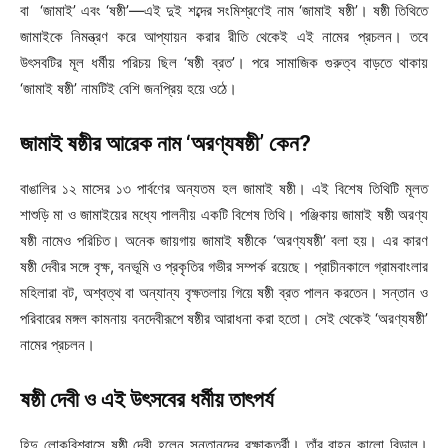
বা ‘জামাই’ এবং ‘ষষ্ঠী’—এই দুই শব্দের সংমিশ্রণেই নাম ‘জামাই ষষ্ঠী’। ষষ্ঠী তিথিতে
জামাইকে নিমন্ত্রণ করে আপ্যায়ন করার রীতি থেকেই এই নামের প্রচলন। তবে
উৎসবটির মূল ধর্মীয় পরিচয় ছিল ‘ষষ্ঠী ব্রত’। পরে সামাজিক গুরুত্ব বাড়তে থাকায়
‘জামাই ষষ্ঠী’ নামটিই বেশি জনপ্রিয় হয়ে ওঠে।
জামাই ষষ্ঠীর আরেক নাম ‘অরণ্যষষ্ঠী’ কেন?
বাঙালির ১২ মাসের ১৩ পার্বণের অন্যতম হল জামাই ষষ্ঠী। এই বিশেষ তিথিটি মূলত
শাশুড়ি মা ও জামাইয়ের মধ্যে পালনীয় একটি বিশেষ তিথি। পঞ্জিকায় জামাই ষষ্ঠী অরণ্য
ষষ্ঠী নামেও পরিচিত। অনেক জায়গায় জামাই ষষ্ঠীকে ‘অরণ্যষষ্ঠী’ বলা হয়। এর কারণ
ষষ্ঠী দেবীর সঙ্গে বৃক্ষ, বনভূমি ও প্রকৃতির গভীর সম্পর্ক রয়েছে। প্রাচীনকালে গ্রামবাংলার
মহিলারা বট, অশ্বত্থ বা অন্যান্য বৃক্ষতলায় গিয়ে ষষ্ঠী ব্রত পালন করতেন। সন্তান ও
পরিবারের মঙ্গল কামনায় বনদেবীরূপে ষষ্ঠীর আরাধনা করা হতো। সেই থেকেই ‘অরণ্যষষ্ঠী’
নামের প্রচলন।
ষষ্ঠী দেবী ও এই উৎসবের ধর্মীয় তাৎপর্য
হিন্দু লোকবিশ্বাসে ষষ্ঠী দেবী হলেন সন্তানদের রক্ষাকর্ত্রী। তাঁর বাহন কালো বিড়াল।