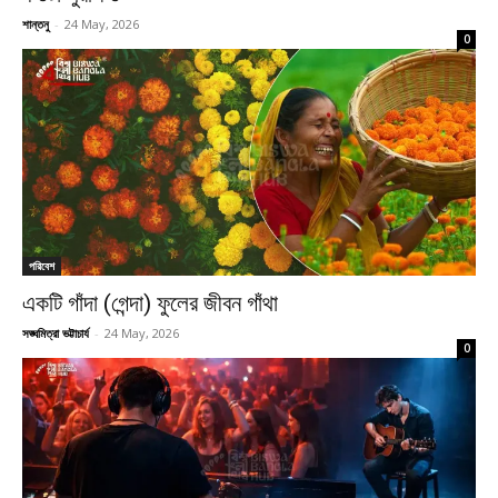
শান্তনু
-
24 May, 2026
0
পরিবেশ
একটি গাঁদা (গেন্দা) ফুলের জীবন গাঁথা
সঙ্ঘমিত্রা ভট্টাচার্য
-
24 May, 2026
0