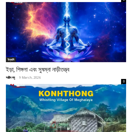
ইত্যাদি
ইড়া, পিঙ্গলা এবং সুষম্না নাড়ীতত্ত্ব
সঞ্জীব বসু
-
9 March, 2026
0