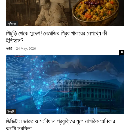
স্মৃতিচারণ
খিচুড়ি থেকে সন্দেশ! নেতাজির প্রিয় খাবারের নেপথ্যে কী
ইতিহাস?
অদিতি
-
24 May, 2026
0
ইত্যাদি
ডিজিটাল ভারত ও সংবিধান: প্রযুক্তির যুগে নাগরিক অধিকার
কতটা সুরক্ষিত