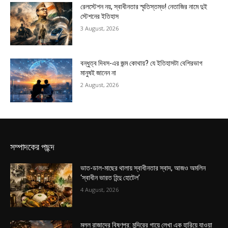
রেলস্টেশন নয়, স্বাধীনতার স্মৃতিস্তম্ভ! নেতাজির নামে দুই
স্টেশনের ইতিহাস
3 August, 2026
বন্ধুত্ব দিবস-এর জন্ম কোথায়? যে ইতিহাসটা বেশিরভাগ
মানুষই জানেন না
2 August, 2026
সম্পাদকের পছন্দ
ভাত-ডাল-মাছের থালায় স্বাধীনতার স্বাদ, আজও অমলিন
‘স্বাধীন ভারত হিন্দু হোটেল’
4 August, 2026
মল্ল রাজাদের বিষ্ণুপুর: মন্দিরের গায়ে লেখা এক হারিয়ে যাওয়া