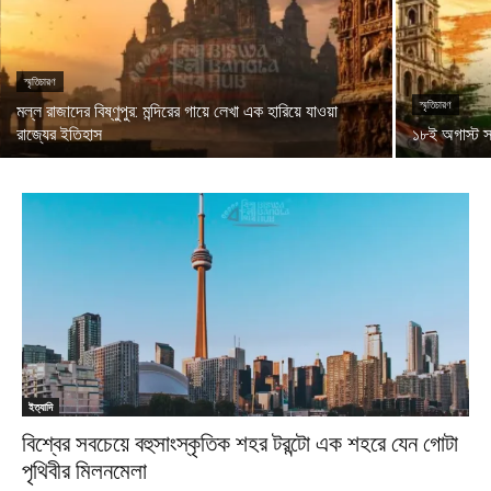
স্মৃতিচারণ
স্মৃতিচারণ
মল্ল রাজাদের বিষ্ণুপুর: মন্দিরের গায়ে লেখা এক হারিয়ে যাওয়া
রাজ্যের ইতিহাস
১৮ই অগাস্ট স্
ইত্যাদি
বিশ্বের সবচেয়ে বহুসাংস্কৃতিক শহর টরন্টো এক শহরে যেন গোটা
পৃথিবীর মিলনমেলা