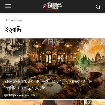
Home
ইত্যাদি
ইত্যাদি
স্মৃতিচারণ
ভাত-ডাল-মাছের থালায় স্বাধীনতার স্বাদ, আজও অমলিন
‘স্বাধীন ভারত হিন্দু হোটেল’
সৃজিতা মল্লিক
-
4 August, 2026