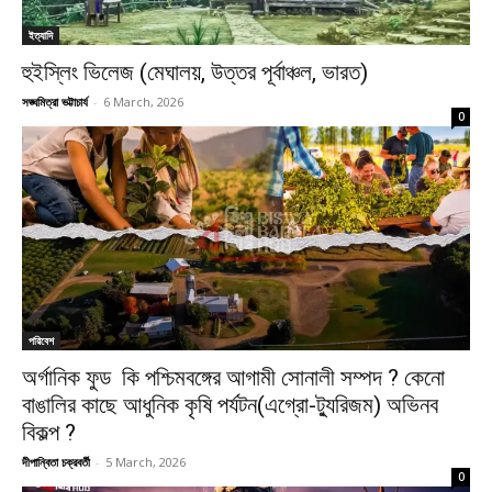
ইত্যাদি
হুইস্লিং ভিলেজ (মেঘালয়, উত্তর পূর্বাঞ্চল, ভারত)
সঙ্ঘমিত্রা ভট্টাচার্য
-
6 March, 2026
0
পরিবেশ
অর্গানিক ফুড কি পশ্চিমবঙ্গের আগামী সোনালী সম্পদ ? কেনো
বাঙালির কাছে আধুনিক কৃষি পর্যটন(এগ্রো-ট্যুরিজম) অভিনব
বিকল্প ?
দীপান্বিতা চক্রবর্তী
-
5 March, 2026
0