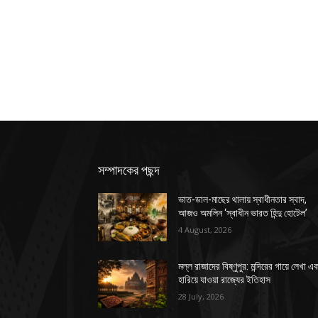
সম্পাদকের পছন্দ
ভাত-ডাল-মাছের থালায় স্বাধীনতার স্বাদ,
আজও অমলিন ‘স্বাধীন ভারত হিন্দু হোটেল’
4 August, 2026
মল্ল রাজাদের বিষ্ণুপুর: মন্দিরের গায়ে লেখা এ
হারিয়ে যাওয়া রাজ্যের ইতিহাস
28 July, 2026