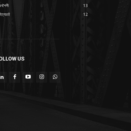
বনশৈলী
13
িত্যচর্চা
12
OLLOW US