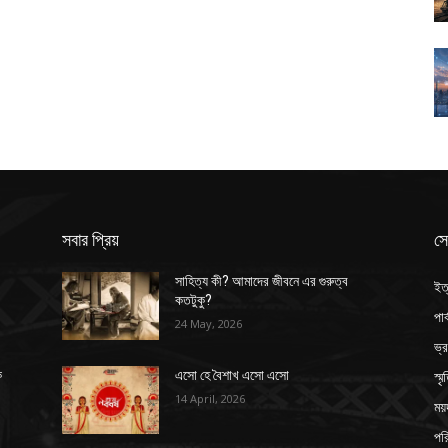
সবার প্রিয়
সে
সাহিত্য কী? আমাদের জীবনে এর গুরুত্ব
ইত
কতটুকু?
পার
24 May, 2026
ভ্
স্ম
ক
এসো হে বৈশাখ এসো এসো
14 April, 2026
ময়
পর