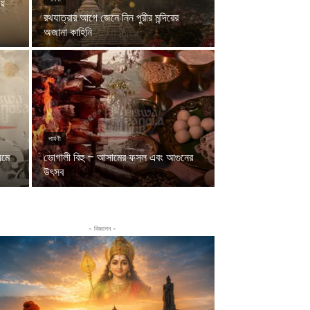
য়
রথযাত্রার আগে জেনে নিন পুরীর মন্দিরের
অজানা কাহিনি
পার্বণী
যমে
ভোগালী বিহু – আসামের ফসল এবং আগুনের
উৎসব
- বিজ্ঞাপন -