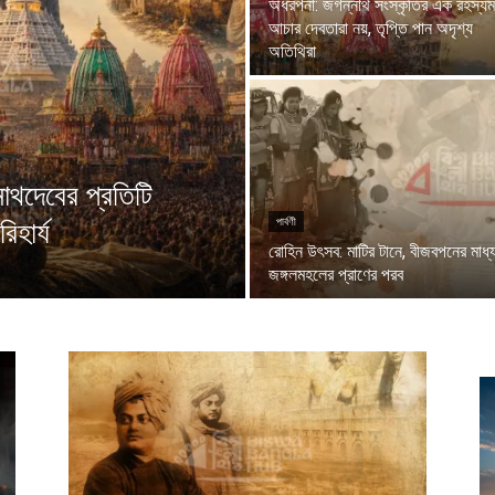
অধরপনা: জগন্নাথ সংস্কৃতির এক রহস্যম
আচার দেবতারা নয়, তৃপ্তি পান অদৃশ্য
অতিথিরা
থদেবের প্রতিটি
িহার্য
পার্বণী
রোহিন উৎসব: মাটির টানে, বীজবপনের মাধ্
জঙ্গলমহলের প্রাণের পরব