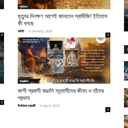
স্মৃতিচারণ
মৃত্যুর দিনক্ষণ আগেই জানতেন স্বামীজি! ইতিহাস
কী বলছে
অদিতি
-
12 January, 2026
0
0
আধ্যাত্মিক
কাশী প্রবাসী বাঙালি সন্ন্যাসীদের জীবন ও তাঁদের
প্রভাব
0
দীপান্বিতা চক্রবর্তী
-
16 April, 2025
0