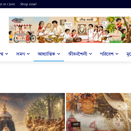
n in / Join
Shop now!
্ম
ভ্রমণ
আধ্যাত্মিক
জীবনশৈলী
পরিবেশ
মু
পার্বণী