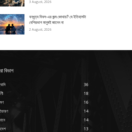
3 August, 2026
বন্ধুত্ব দিবস-এর জন্ম কোথায়? যে ইতিহাসটা
বেশিরভাগ মানুষই জানেন না
2 August, 2026
রা বিভাগ
্যাদি
36
্বণী
18
রমণ
16
ৃতিচারণ
14
দানে
14
িবেশ
13