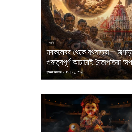
পার্বণী
নবকলেবর থেকে রথযাত্রা— জগন্না
গুরুত্বপূর্ণ আচারেই দৈতাপতিরা অপর
সৃজিতা মল্লিক
-
15 July, 2026