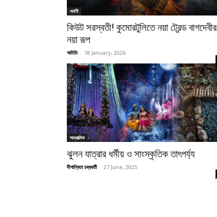
পার্বণী
কিউট সরস্বতী! কুমোরটুলিতে নয়া ট্রেন্ড বাগদেবীর
নয়া রূপ
অদিতি
-
18 January, 2026
আধ্যাত্মিক
ঝুলন যাত্রার ধর্মীয় ও সাংস্কৃতিক তাৎপর্য্য
দীপান্বিতা চক্রবর্তী
-
27 June, 2025