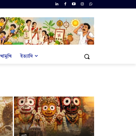
খোমুখি
ইত্যাদি
পার্বণী