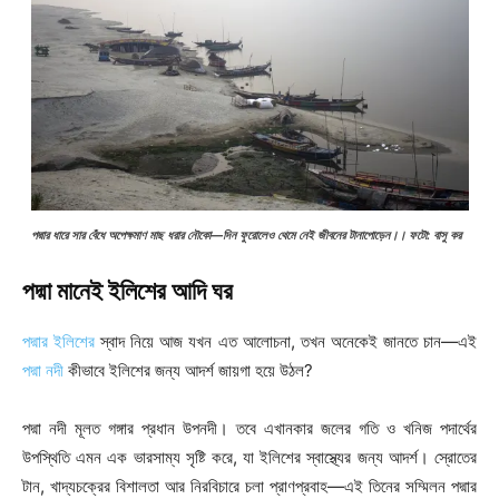
পদ্মার ধারে সার বেঁধে অপেক্ষমাণ মাছ ধরার নৌকো—দিন ফুরোলেও থেমে নেই জীবনের টানাপোড়েন।।
ফটো: বাসু কর
পদ্মা মানেই ইলিশের আদি ঘর
পদ্মার ইলিশের
স্বাদ নিয়ে আজ যখন এত আলোচনা, তখন অনেকেই জানতে চান—এই
পদ্মা নদী
কীভাবে ইলিশের জন্য আদর্শ জায়গা হয়ে উঠল?
পদ্মা নদী মূলত গঙ্গার প্রধান উপনদী। তবে এখানকার জলের গতি ও খনিজ পদার্থের
উপস্থিতি এমন এক ভারসাম্য সৃষ্টি করে, যা ইলিশের স্বাস্থ্যের জন্য আদর্শ। স্রোতের
টান, খাদ্যচক্রের বিশালতা আর নিরবিচারে চলা প্রাণপ্রবাহ—এই তিনের সম্মিলন পদ্মার