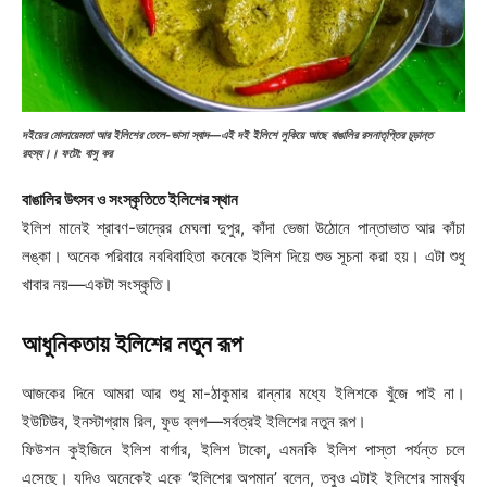
দইয়ের মোলায়েমতা আর ইলিশের তেলে-ভাসা স্বাদ—এই দই ইলিশে লুকিয়ে আছে বাঙালির রসনাতৃপ্তির চূড়ান্ত
রহস্য।।
ফটো: বাসু কর
বাঙালির উৎসব ও সংস্কৃতিতে ইলিশের স্থান
ইলিশ মানেই শ্রাবণ-ভাদ্রের মেঘলা দুপুর, কাঁদা ভেজা উঠোনে পান্তাভাত আর কাঁচা
লঙ্কা। অনেক পরিবারে নববিবাহিতা কনেকে ইলিশ দিয়ে শুভ সূচনা করা হয়। এটা শুধু
খাবার নয়—একটা সংস্কৃতি।
আধুনিকতায় ইলিশের নতুন রূপ
আজকের দিনে আমরা আর শুধু মা-ঠাকুমার রান্নার মধ্যে ইলিশকে খুঁজে পাই না।
ইউটিউব, ইনস্টাগ্রাম রিল, ফুড ব্লগ—সর্বত্রই ইলিশের নতুন রূপ।
ফিউশন কুইজিনে ইলিশ বার্গার, ইলিশ টাকো, এমনকি ইলিশ পাস্তা পর্যন্ত চলে
এসেছে। যদিও অনেকেই একে ‘ইলিশের অপমান’ বলেন, তবুও এটাই ইলিশের সামর্থ্য