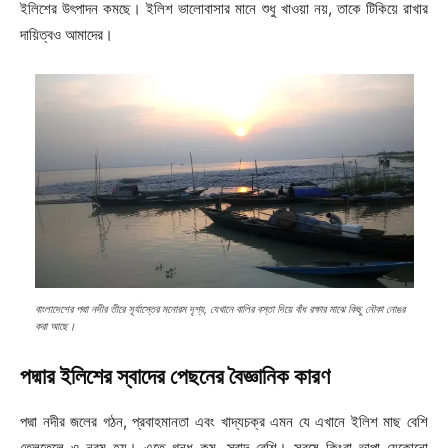
ইলিশের উৎপাদন কমছে। ইলিশ ভালোবাসার মানে শুধু খাওয়া নয়, তাকে টিকিয়ে রাখার
দায়িত্বও আমাদের।
বাংলাদেশের পদ্মা নদীর তীরে সূর্যাস্তের মনোরম দৃশ্য, যেখানে বালির বস্তা দিয়ে বাঁধ রক্ষার মাঝে কিছু নৌকা নোঙর
করা আছে।
পদ্মার ইলিশের স্বাদের পেছনের বৈজ্ঞানিক কারণ
পদ্মা নদীর জলের গঠন, প্রবাহমানতা এবং খাদ্যচক্র এমন যে এখানে ইলিশ মাছ বেশি
তেলতেলে ও নরম হয়। এতে গন্ধ কম, স্বাদ বেশি। সরষে কিংবা ভাপা যেকোনো