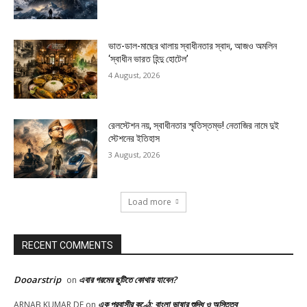
ভাত-ডাল-মাছের থালায় স্বাধীনতার স্বাদ, আজও অমলিন
‘স্বাধীন ভারত হিন্দু হোটেল’
4 August, 2026
রেলস্টেশন নয়, স্বাধীনতার স্মৃতিস্তম্ভ! নেতাজির নামে দুই
স্টেশনের ইতিহাস
3 August, 2026
Load more
RECENT COMMENTS
Dooarstrip
এবার গরমের ছুটিতে কোথায় যাবেন?
on
এক প্রবাসীর কণ্ঠে: বাংলা ভাষার শুদ্ধি ও অস্তিত্ব
ARNAB KUMAR DE
on