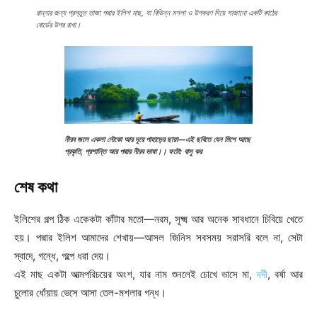
রান্নার জন্য প্রস্তুত তাজা পদ্মার ইলিশ মাছ, যা বিভিন্ন মশলা ও উপকরণ দিয়ে সাজানো একটি কাঠের
বোর্ডের উপর রাখা।
নীরব জলে একলা নৌকো আর দূরে পাহাড়ের ছায়া—এই ছবিতে যেন মিশে আছে
প্রকৃতি, প্রশান্তি আর পদ্মার নীরব ভাষা।।
ফটো: বাসু কর
শেষ কথা
ইলিশের গল্প ঠিক একেকটা কাঁটার মতো—নরম, সূক্ষ্ম আর অনেক সাবধানে চিবিয়ে খেতে
হয়। পদ্মার ইলিশ আমাদের শেখায়—আসল জিনিস সবসময় সরাসরি বলে না, সেটা
স্বাদে, গন্ধে, গল্পে ধরা দেয়।
এই মাছ একটা আত্মপরিচয়ের অংশ, যার নাম শুনলেই চোখে ভাসে মা,
নদী
, বর্ষা আর
চুলোর ধোঁয়ায় ভেসে আসা তেল-মশলার গন্ধ।