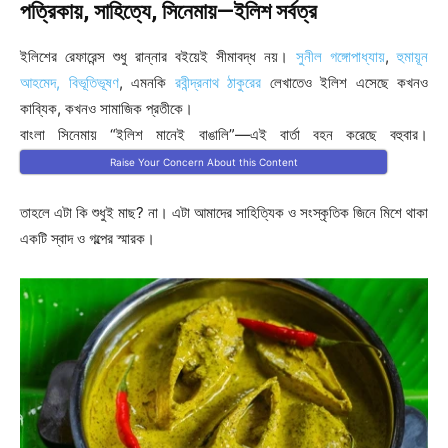
পত্রিকায়, সাহিত্যে, সিনেমায়—ইলিশ সর্বত্র
ইলিশের রেফারেন্স শুধু রান্নার বইয়েই সীমাবদ্ধ নয়।
সুনীল গঙ্গোপাধ্যায়
,
হুমায়ূন
আহমেদ,
বিভূতিভূষণ
, এমনকি
রবীন্দ্রনাথ ঠাকুরের
লেখাতেও ইলিশ এসেছে কখনও
কাব্যিক, কখনও সামাজিক প্রতীকে।
বাংলা সিনেমায় “ইলিশ মানেই বাঙালি”—এই বার্তা বহন করেছে বহুবার।
Raise Your Concern About this Content
তাহলে এটা কি শুধুই মাছ? না। এটা আমাদের সাহিত্যিক ও সংস্কৃতিক জিনে মিশে থাকা
একটি স্বাদ ও গল্পের স্মারক।