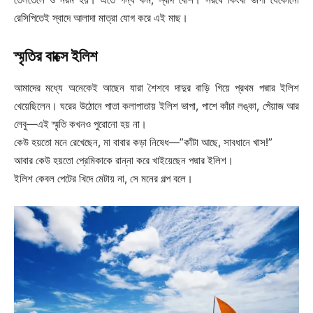
রেসিপিতেই স্বাদে আলাদা মাত্রা যোগ করে এই মাছ।
স্মৃতির বাক্সে ইলিশ
আমাদের মধ্যে অনেকেই আছেন যারা শৈশবে দাদুর বাড়ি গিয়ে প্রথম পদ্মার ইলিশ
খেয়েছিলেন। ঘরের উঠোনে পাতা কলাপাতায় ইলিশ ভাপা, পাশে কাঁচা লঙ্কা, পেঁয়াজ আর
লেবু—এই স্মৃতি কখনও পুরোনো হয় না।
কেউ হয়তো মনে রেখেছেন, মা বাবার কড়া নিষেধ—”কাঁটা আছে, সাবধানে খাস!”
আবার কেউ হয়তো প্রেমিকাকে রান্না করে খাইয়েছেন পদ্মার ইলিশ।
ইলিশ কেবল পেটের খিদে মেটায় না, সে মনের গল্প বলে।