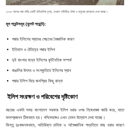
১৮৬০ সালের পদ্মা নদীর একটি ঐতিহাসিক দৃশ্য, যেখানে নদীতীরে নৌকা ও মানুষের ব্যস্ততা দেখা যাচ্ছে।
মূল পয়েন্টসমূহ (বুলেট পয়েন্টে):
পদ্মার ইলিশের স্বাদের পেছনের বৈজ্ঞানিক কারণ
ইতিহাস ও ঐতিহ্যে পদ্মার ইলিশ
দুই বাংলার মধ্যে ইলিশের কূটনৈতিক সম্পর্ক
বাঙালির উৎসব ও সংস্কৃতিতে ইলিশের স্থান
পদ্মার ইলিশ দিয়ে জনপ্রিয় কিছু রান্না
ইলিশ সংরক্ষণ ও পরিবেশের দৃষ্টিকোণ
বছরের একটা সময় বাংলাদেশ সরকার ইলিশ ধরার ওপর নিষেধাজ্ঞা জারি করে, যাতে
মৎসপ্রজনন ঠিকভাবে হয়। পশ্চিমবঙ্গেও এখন তেমন উদ্যোগ দেখা যাচ্ছে।
কিন্তু দুঃখজনকভাবে, অতিরিক্ত চাহিদা ও অবৈজ্ঞানিক পদ্ধতিতে মাছ ধরার কারণে