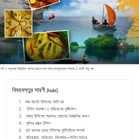
নদী ও সমুদ্রের পটভূমিতে বাংলার মাছের নানা পদের মনোমুগ্ধকর সমাহার।| ফটো: বাসু কর
বিষয়বস্তুর সারণী
[hide]
পদ্মা মানেই ইলিশের আদি ঘর
ইলিশ সংরক্ষণ ও পরিবেশের দৃষ্টিকোণ
পদ্মার ইলিশের স্বাদের পেছনের বৈজ্ঞানিক কারণ
স্মৃতির বাক্সে ইলিশ
দুই বাংলার মধ্যে ইলিশের কূটনৈতিক সম্পর্ক
পত্রিকায়, সাহিত্যে, সিনেমায়—ইলিশ সর্বত্র