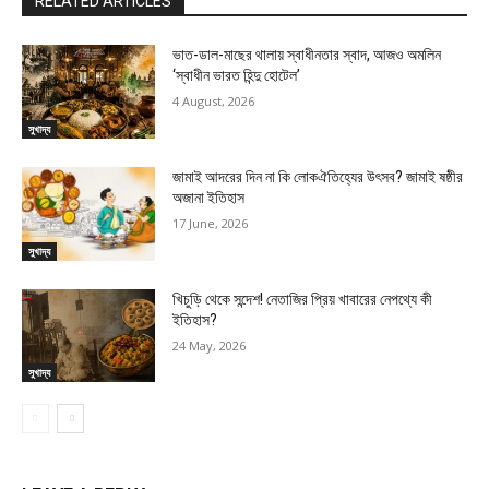
RELATED ARTICLES
ভাত-ডাল-মাছের থালায় স্বাধীনতার স্বাদ, আজও অমলিন
‘স্বাধীন ভারত হিন্দু হোটেল’
4 August, 2026
সুখাদ্য
জামাই আদরের দিন না কি লোকঐতিহ্যের উৎসব? জামাই ষষ্ঠীর
অজানা ইতিহাস
17 June, 2026
সুখাদ্য
খিচুড়ি থেকে সন্দেশ! নেতাজির প্রিয় খাবারের নেপথ্যে কী
ইতিহাস?
24 May, 2026
সুখাদ্য