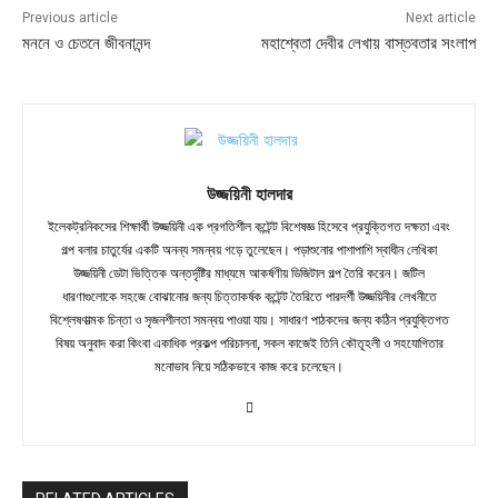
Previous article
Next article
মননে ও চেতনে জীবনানন্দ
মহাশ্বেতা দেবীর লেখায় বাস্তবতার সংলাপ
উজ্জয়িনী হালদার
ইলেকট্রনিকসের শিক্ষার্থী উজ্জয়িনী এক প্রগতিশীল কন্টেন্ট বিশেষজ্ঞ হিসেবে প্রযুক্তিগত দক্ষতা এবং
গল্প বলার চাতুর্যের একটি অনন্য সমন্বয় গড়ে তুলেছেন। পড়াশুনোর পাশাপাশি স্বাধীন লেখিকা
উজ্জয়িনী ডেটা ভিত্তিক অন্তর্দৃষ্টির মাধ্যমে আকর্ষণীয় ডিজিটাল গল্প তৈরি করেন। জটিল
ধারণাগুলোকে সহজে বোঝানোর জন্য চিত্তাকর্ষক কন্টেন্ট তৈরিতে পারদর্শী উজ্জয়িনীর লেখনীতে
বিশ্লেষণাত্মক চিন্তা ও সৃজনশীলতা সমন্বয় পাওয়া যায়। সাধারণ পাঠকদের জন্য কঠিন প্রযুক্তিগত
বিষয় অনুবাদ করা কিংবা একাধিক প্রকল্প পরিচালনা, সকল কাজেই তিনি কৌতূহলী ও সহযোগিতার
মনোভাব নিয়ে সঠিকভাবে কাজ করে চলেছেন।