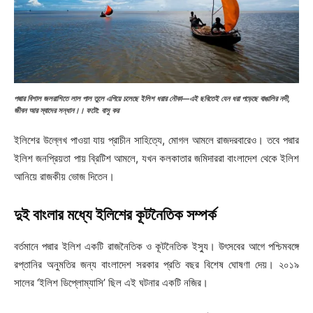
পদ্মার বিশাল জলরাশিতে লাল পাল তুলে এগিয়ে চলেছে ইলিশ ধরার নৌকা—এই ছবিতেই যেন ধরা পড়েছে বাঙালির নদী,
জীবন আর স্বাদের সন্ধান।।
ফটো: বাসু কর
ইলিশের উল্লেখ পাওয়া যায় প্রাচীন সাহিত্যে, মোগল আমলে রাজদরবারেও। তবে পদ্মার
ইলিশ জনপ্রিয়তা পায় ব্রিটিশ আমলে, যখন কলকাতার জমিদাররা বাংলাদেশ থেকে ইলিশ
আনিয়ে রাজকীয় ভোজ দিতেন।
দুই বাংলার মধ্যে ইলিশের কূটনৈতিক সম্পর্ক
বর্তমানে পদ্মার ইলিশ একটি রাজনৈতিক ও কূটনৈতিক ইস্যু। উৎসবের আগে পশ্চিমবঙ্গে
রপ্তানির অনুমতির জন্য বাংলাদেশ সরকার প্রতি বছর বিশেষ ঘোষণা দেয়। ২০১৯
সালের ‘ইলিশ ডিপ্লোম্যাসি’ ছিল এই ঘটনার একটি নজির।