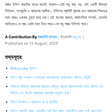
পদ্মার ইলিশ বাঙালির মনের মতোই বহমান—এটা শুধু মাছ নয়, এটা একটি জীবন্ত
ইতিহাস, সংস্কৃতি ও আবেগের প্রতীক। ইলিশের প্রতিটি টুকরো যেন আমাদের শিকড়ের
সঙ্গে আরও একবার যুক্ত করে দেয়। দুই বাংলার আবেগ, রাজনৈতিক সম্পর্ক, এমনকি
সাহিত্যেও যে মাছ এতটা দখল নিতে পারে—তা শুধু পদ্মার ইলিশই পারে।
A Contribution By
উজ্জয়িনী হালদার
｜
চিত্রশিল্পী
বাসু কর
｜
Published on
13 August, 2025
তথ্যসূত্র:
Wikipedia: ইলিশ
ইলিশ মাছ সংরক্ষণ ও উন্নয়ন ব্যবস্থাপনা বাস্তবায়ন কৌশল: PDF
ইলিশের বিভিন্ন আকারের প্রজনন মৌসুম, প্রথম পরিপক্কতার সময় আকার এবং
উর্বরতা এবং ডিমের আকারের তারতম্য অনুমান করা।
ইলিশ উৎপাদন ও প্রজননে যা যা করণীয়
ইলিশ: কোনটি পদ্মার, কোনটির পেটে ডিম আছে, কোনটিতে স্বাদ বেশী জেনে নিন