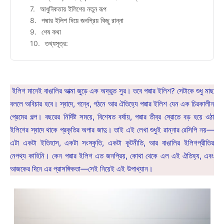
আধুনিকতায় ইলিশের নতুন রূপ
পদ্মার ইলিশ দিয়ে জনপ্রিয় কিছু রান্না
শেষ কথা
তথ্যসূত্র:
ইলিশ মানেই বাঙালির আত্মা জুড়ে এক অদ্ভুত সুর। তবে পদ্মার ইলিশ? সেটাকে শুধু মাছ
বললে অবিচার হবে। স্বাদে, গন্ধে, গঠনে আর ঐতিহ্যে পদ্মার ইলিশ যেন এক চিরকালীন
প্রেমের গল্প। বছরের নির্দিষ্ট সময়ে, বিশেষত বর্ষায়, পদ্মার তীব্র স্রোতে বড় হয়ে ওঠা
ইলিশের স্বাদে থাকে প্রকৃতির অপার জাদু। তাই এই লেখা শুধুই রান্নার রেসিপি নয়—
এটা একটা ইতিহাস, একটা সংস্কৃতি, একটা কূটনীতি, আর বাঙালির ইলিশপ্রীতির
নেপথ্য কাহিনি। কেন পদ্মার ইলিশ এত জনপ্রিয়, কোথা থেকে এল এই ঐতিহ্য, এবং
আজকের দিনে এর প্রাসঙ্গিকতা—সেই নিয়েই এই উপাখ্যান।