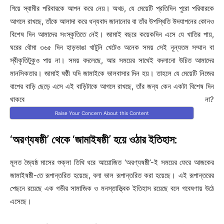
গিয়ে স্বামীর পরিবারকে আপন করে নেয়। অথচ, যে মেয়েটি প্রতিদিন পুরো পরিবারকে
আগলে রাখছে, তাঁকে আলাদা করে ধন্যবাদ জানানোর বা তাঁর উপস্থিতি উদযাপনের কোনও
বিশেষ দিন আমাদের সংস্কৃতিতে নেই। জামাই বছরে কয়েকদিন এসে যে খাতির পায়,
ঘরের বৌমা ৩৬৫ দিন হাড়ভাঙা খাটুনি খেটেও অনেক সময় সেই নূন্যতম সম্মান বা
স্বীকৃতিটুকুও পায় না। সময় বদলেছে, আর সময়ের সাথেই বদলানো উচিত আমাদের
মানসিকতার। জামাই ষষ্ঠী যদি জামাইকে ভালবাসার দিন হয়। তাহলে যে মেয়েটি নিজের
বাপের বাড়ি ছেড়ে এসে এই বাড়িটাকে আগলে রাখছে, তাঁর জন্য কেন একটা বিশেষ দিন
থাকবে না?
Raise Your Concern About this Content
‘অরণ্যষষ্ঠী’ থেকে ‘জামাইষষ্ঠী’ হয়ে ওঠার ইতিহাস:
মূলত জ্যৈষ্ঠ মাসের শুক্লা তিথি ধরে আয়োজিত ‘অরণ্যষষ্ঠী’-ই সময়ের ফেরে আজকের
জামাইষষ্ঠী-তে রূপান্তরিত হয়েছে, বলা ভাল রূপান্তরিত করা হয়েছে। এই রূপান্তরের
পেছনে রয়েছে এক গভীর সামাজিক ও মনস্তাত্ত্বিক ইতিহাস রয়েছে বলে গবেষণায় উঠে
এসেছে।