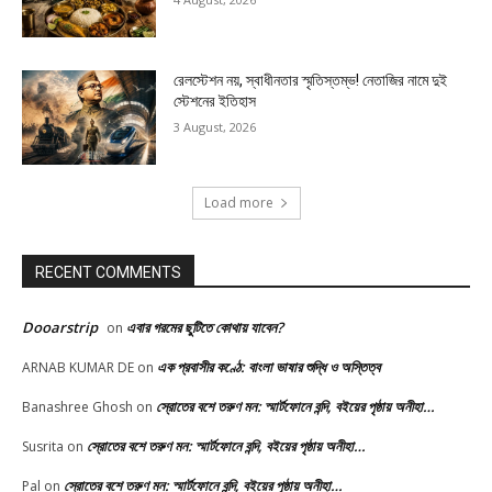
রেলস্টেশন নয়, স্বাধীনতার স্মৃতিস্তম্ভ! নেতাজির নামে দুই
স্টেশনের ইতিহাস
3 August, 2026
Load more
RECENT COMMENTS
Dooarstrip
এবার গরমের ছুটিতে কোথায় যাবেন?
on
এক প্রবাসীর কণ্ঠে: বাংলা ভাষার শুদ্ধি ও অস্তিত্ব
ARNAB KUMAR DE
on
স্রোতের বশে তরুণ মন: স্মার্টফোনে বন্দি, বইয়ের পৃষ্ঠায় অনীহা…
Banashree Ghosh
on
স্রোতের বশে তরুণ মন: স্মার্টফোনে বন্দি, বইয়ের পৃষ্ঠায় অনীহা…
Susrita
on
স্রোতের বশে তরুণ মন: স্মার্টফোনে বন্দি, বইয়ের পৃষ্ঠায় অনীহা…
Pal
on