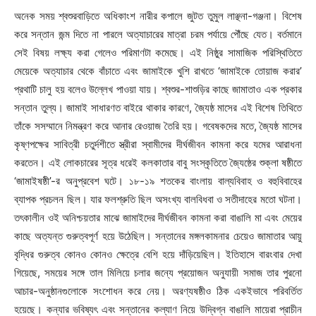
অনেক সময় শ্বশুরবাড়িতে অধিকাংশ নারীর কপালে জুটত তুমুল লাঞ্ছনা-গঞ্জনা। বিশেষ
করে সন্তান জন্ম দিতে না পারলে অত্যাচারের মাত্রা চরম পর্যায়ে পৌঁছে যেত। বর্তমানে
সেই বিষয় লক্ষ্য করা গেলেও পরিমাণটা কমেছে। এই নিষ্ঠুর সামাজিক পরিস্থিতিতে
মেয়েকে অত্যাচার থেকে বাঁচাতে এবং জামাইকে খুশি রাখতে ‘জামাইকে তোয়াজ করার’
প্রথাটি চালু হয় বলেও উল্লেখ পাওয়া যায়। শ্বশুর-শাশুড়ির কাছে জামাতাও এক প্রকার
সন্তান তুল্য। জামাই সাধারণত বাইরে থাকার কারণে, জ্যৈষ্ঠ মাসের এই বিশেষ তিথিতে
তাঁকে সসম্মানে নিমন্ত্রণ করে আনার রেওয়াজ তৈরি হয়। গবেষকদের মতে, জ্যৈষ্ঠ মাসের
কৃষ্ণপক্ষের সাবিত্রী চতুর্দশীতে স্ত্রীরা স্বামীদের দীর্ঘজীবন কামনা করে যমের আরাধনা
করতেন। এই লোকচারের সূত্র ধরেই কলকাতার বাবু সংস্কৃতিতে জ্যৈষ্ঠের শুক্লা ষষ্ঠীতে
‘জামাইষষ্ঠী’-র অনুপ্রবেশ ঘটে। ১৮-১৯ শতকের বাংলায় বাল্যবিবাহ ও বহুবিবাহের
ব্যাপক প্রচলন ছিল। যার ফলশ্রুতি ছিল অসংখ্য বালবিধবা ও সতীদাহের মতো ঘটনা।
তৎকালীন ওই অনিশ্চয়তার মাঝে জামাইদের দীর্ঘজীবন কামনা করা বাঙালি মা এবং মেয়ের
কাছে অত্যন্ত গুরুত্বপূর্ণ হয়ে উঠেছিল। সন্তানের মঙ্গলকামনার চেয়েও জামাতার আয়ু
বৃদ্ধির গুরুত্ব কোনও কোনও ক্ষেত্রে বেশি হয়ে দাঁড়িয়েছিল। ইতিহাসে বারংবার দেখা
গিয়েছে, সময়ের সঙ্গে তাল মিলিয়ে চলার জন্যে প্রয়োজন অনুযায়ী সমাজ তার পুরনো
আচার-অনুষ্ঠানগুলোকে সংশোধন করে নেয়। অরণ্যষষ্ঠীও ঠিক একইভাবে পরিবর্তিত
হয়েছে। কন্যার ভবিষ্যৎ এবং সন্তানের কল্যাণ নিয়ে উদ্বিগ্ন বাঙালি মায়েরা প্রাচীন