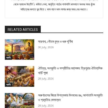
থেকে স্নাতক উত্তীর্ণ। কবিতা লেখা, আবৃত্তি পাঠের পাশাপাশি ভাললাগে অবসর সময় খুঁজে
সাহিত্যের জগতে ডুব দিতে। ভাল লাগে ভাল লাগার জন্য সময় বের করতে।
RELATED ARTICLES
সারনাথ, গৌতম বুদ্ধ ও গুরু পূর্ণিমা
30 July, 2026
পার্বণী
ঐতিহ্য, সংস্কৃতি ও সম্প্রীতির মহাসঙ্গম: ত্রিপুরার ঐতিহাসিক
খার্চি পূজা
28 July, 2026
পার্বণী
অরুণাচলের জিরো উপত্যকায় উৎসবের রঙ, আপাতানি সংস্কৃতি
ও প্রকৃতির মেলবন্ধন
28 July, 2026