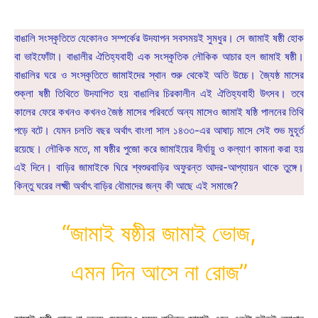
বাঙালি সংস্কৃতিতে যেকোনও সম্পর্কের উদযাপন সবসময়ই সুমধুর। সে জামাই ষষ্ঠী হোক
বা ভাইফোঁটা। বাঙালীর ঐতিহ্যবাহী এক সংস্কৃতিক লৌকিক আচার হল জামাই ষষ্ঠী।
বাঙালির ঘরে ও সংস্কৃতিতে জামাইদের স্থান শুরু থেকেই অতি উচ্চে। জ্যৈষ্ঠ মাসের
শুক্লা ষষ্ঠী তিথিতে উদযাপিত হয় বাঙালির চিরকালীন এই ঐতিহ্যবাহী উৎসব। তবে
কালের ফেরে কখনও কখনও জৈষ্ঠ মাসের পরিবর্তে অন্য মাসেও জামাই ষষ্ঠি পালনের তিথি
পড়ে বটে। যেমন চলতি বছর অর্থাৎ বাংলা সাল ১৪৩৩-এর আষাঢ় মাসে সেই শুভ মুহূর্ত
রয়েছে। লৌকিক মতে, মা ষষ্ঠীর পুজো করে জামাইয়ের দীর্ঘায়ু ও কল্যাণ কামনা করা হয়
এই দিনে। বাড়ির জামাইকে ঘিরে শ্বশুরবাড়ির অফুরন্ত আদর-আপ্যায়ন থাকে তুঙ্গে।
কিন্তু ঘরের লক্ষ্মী অর্থাৎ বাড়ির বৌমাদের জন্য কী আছে এই সমাজে?
“জামাই ষষ্ঠীর জামাই ভোজ,
এমন দিন আসে না রোজ”