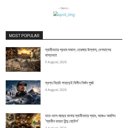
- বিজ্ঞাপন -
MOST POPULAR
স্বাধীনতার প্রথম সকাল: তেরঙ্গার উল্লাস, দেশভাগের
বাস্তবতা
9 August, 2026
স্বপ্ন নিয়েই পাহাড়েই বিলীন নির্মল পুর্জা
4 August, 2026
ভাত-ডাল-মাছের থালায় স্বাধীনতার স্বাদ, আজও অমলিন
‘স্বাধীন ভারত হিন্দু হোটেল’
4 August, 2026