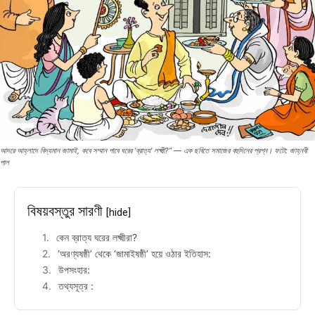
আদরে আহ্লাদে বিদ্যমান জামাই, কবে সম্মান পাবে ঘরের ‘ব্রাত্য’ লক্ষ্মী?” — এক ছবিতে সমাজের বহুদিনের প্রশ্ন। ফটো: জাহ্নবী
পাল
বিষয়বস্তুর সারণী
[hide]
কেন ব্রাত্য ঘরের লক্ষ্মীরা?
‘অরণ্যষষ্ঠী’ থেকে ‘জামাইষষ্ঠী’ হয়ে ওঠার ইতিহাস:
উপসংহার:
তথ্যসূত্র :