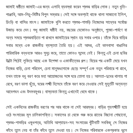
জামাই ষষ্ঠীতে জামাই-এর জন্য এলাহি ব্যবস্থা করেন শ্বশুর বাড়ির লোক। নতুন ধুতি-
পাঞ্জাবি, আম-লিচু-মিষ্টির বিপুল সম্ভার। সেই সঙ্গে অবশ্যই থাকে থালা সাজানো ইলিশ,
চিংড়ি বা খাসির মাংস। জামাইকে খুশি করতে শ্বশুর-শাশুড়ি নিজেদের সাধ্যের সর্বোচ্চ
উজাড় করে দেন। শুধু জামাই ষষ্ঠীই নয়, বছরের যেকোনও অনুষ্ঠানে, পুজো-পার্বণে বা
অন্য সময়ে শ্বশুরবাড়িতে পা রাখলে জামাইয়ের স্থান হয় সবার ওপরে। তাঁকে ঘিরে বাড়ির
সবার মধ্যে এক রাজকীয় ব্যস্ততা তৈরি হয়। এই আদর, এই ভালবাসা বাঙালির
পারিবারিক বন্ধনকে আরও সুদৃঢ় করে, তাতে কোনও সন্দেহ নেই। কিন্তু এই চেনা ছবির
উল্টো পিঠেই লুকিয়ে আছে এক উপেক্ষা ও একাকীত্বের গল্প। বিয়ের পর একটি মেয়ে যখন
নিজের বাড়ি, চেনা পরিবেশ, চেনা মানুষগুলোকে ছেড়ে সম্পূর্ণ এক নতুন পরিবারে পা রাখে,
তখন তাকে বধূ বরণ করে মহা আয়োজনের সঙ্গে ঘরে তোলা হয়। আলতা-দুধের থালায় পা
রেখে, বরণ ডালা ছুঁয়ে, ঘরের লক্ষ্মী হিসেবে তাঁকে বরণ করে নেওয়ার সেই মুহূর্তটি অত্যন্ত
আবেগঘন এবং উৎসবমুখর। বাস্তবতা কিন্তু এখানেই থেমে থাকে।
সেই একদিনের রাজকীয় বরণের পর আর থাকে না সেই আরম্বর। বাড়ির গৃহলক্ষ্মীটি হয়ে
ওঠে সংসারের মূল চালিকাশক্তি। সকালের চা থেকে শুরু করে রাতের বিছানা গোছানো,
শ্বশুর-শাশুড়ির ওষুধপত্র, অতিথি আপ্যায়ন-সহ সংসারের খুঁটিনাটি সবকিছু সে নিজের
কাঁধে তুলে নেয় বা তাঁর কাঁধে তুলে দেওয়া হয়। সে নিজের পরিবারকে একপ্রকার ভুলে