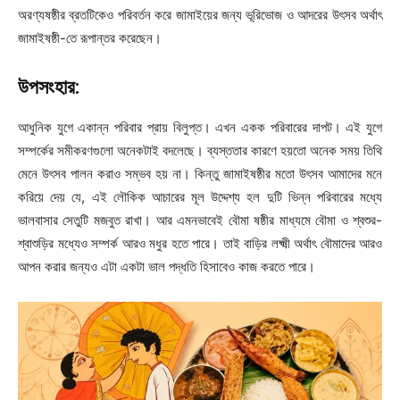
অরণ্যষষ্ঠীর ব্রতটিকেও পরিবর্তন করে জামাইয়ের জন্য ভূরিভোজ ও আদরের উৎসব অর্থাৎ
জামাইষষ্ঠী-তে রূপান্তর করেছেন।
উপসংহার:
আধুনিক যুগে একান্ন পরিবার প্রায় বিলুপ্ত। এখন একক পরিবারের দাপট। এই যুগে
সম্পর্কের সমীকরণগুলো অনেকটাই বদলেছে। ব্যস্ততার কারণে হয়তো অনেক সময় তিথি
মেনে উৎসব পালন করাও সম্ভব হয় না। কিন্তু জামাইষষ্ঠীর মতো উৎসব আমাদের মনে
করিয়ে দেয় যে, এই লৌকিক আচারের মূল উদ্দেশ্য হল দুটি ভিন্ন পরিবারের মধ্যে
ভালবাসার সেতুটি মজবুত রাখা। আর এমনভাবেই বৌমা ষষ্ঠীর মাধ্যমে বৌমা ও শ্বশুর-
শ্বাশুড়ির মধ্যেও সম্পর্ক আরও মধুর হতে পারে। তাই বাড়ির লক্ষ্মী অর্থাৎ বৌমাদের আরও
আপন করার জন্যও এটা একটা ভাল পদ্ধতি হিসাবেও কাজ করতে পারে।