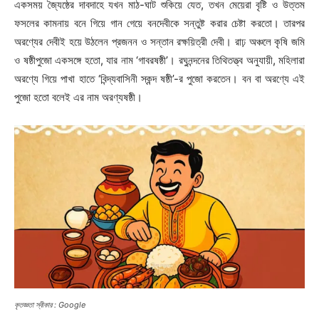
একসময় জ্যৈষ্ঠের দাবদাহে যখন মাঠ-ঘাট শুকিয়ে যেত, তখন মেয়েরা বৃষ্টি ও উত্তম
ফসলের কামনায় বনে গিয়ে গান গেয়ে বনদেবীকে সন্তুষ্ট করার চেষ্টা করতো। তারপর
অরণ্যের দেবীই হয়ে উঠলেন প্রজনন ও সন্তান রক্ষয়িত্রী দেবী। রাঢ় অঞ্চলে কৃষি জমি
ও ষষ্ঠীপুজো একসঙ্গে হতো, যার নাম ‘গাবরষষ্ঠী’। রঘুনন্দনের তিথিতত্ত্ব অনুযায়ী, মহিলারা
অরণ্যে গিয়ে পাখা হাতে ‘বিন্দ্যবাসিনী স্কন্দ ষষ্ঠী’-র পুজো করতেন। বন বা অরণ্যে এই
পুজো হতো বলেই এর নাম অরণ্যষষ্ঠী।
কৃতজ্ঞতা স্বীকার : Google