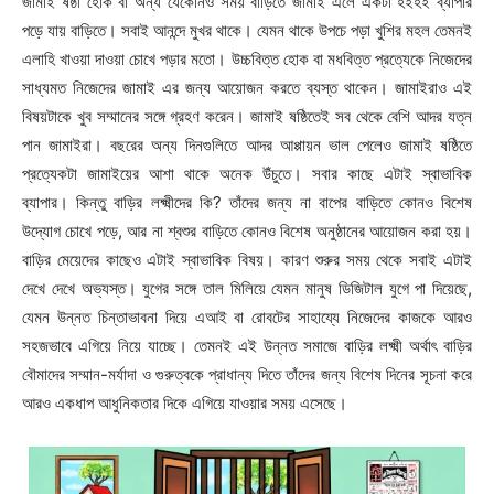
জামাই ষষ্ঠী হোক বা অন্য যেকোনও সময় বাড়িতে জামাই এলে একটা হইহই ব্যাপার
পড়ে যায় বাড়িতে। সবাই আনন্দে মুখর থাকে। যেমন থাকে উপচে পড়া খুশির মহল তেমনই
এলাহি খাওয়া দাওয়া চোখে পড়ার মতো। উচ্চবিত্ত হোক বা মধবিত্ত প্রত্যেকে নিজেদের
সাধ্যমত নিজেদের জামাই এর জন্য আয়োজন করতে ব্যস্ত থাকেন। জামাইরাও এই
বিষয়টাকে খুব সম্মানের সঙ্গে গ্রহণ করেন। জামাই ষষ্ঠিতেই সব থেকে বেশি আদর যত্ন
পান জামাইরা। বছরের অন্য দিনগুলিতে আদর আপ্পায়ন ভাল পেলেও জামাই ষষ্ঠিতে
প্রত্যেকটা জামাইয়ের আশা থাকে অনেক উঁচুতে। সবার কাছে এটাই স্বাভাবিক
ব্যাপার। কিন্তু বাড়ির লক্ষ্মীদের কি? তাঁদের জন্য না বাপের বাড়িতে কোনও বিশেষ
উদ্যোগ চোখে পড়ে, আর না শ্বশুর বাড়িতে কোনও বিশেষ অনুষ্ঠানের আয়োজন করা হয়।
বাড়ির মেয়েদের কাছেও এটাই স্বাভাবিক বিষয়। কারণ শুরুর সময় থেকে সবাই এটাই
দেখে দেখে অভ্যস্ত। যুগের সঙ্গে তাল মিলিয়ে যেমন মানুষ ডিজিটাল যুগে পা দিয়েছে,
যেমন উন্নত চিন্তাভাবনা দিয়ে এআই বা রোবটের সাহায্যে নিজেদের কাজকে আরও
সহজভাবে এগিয়ে নিয়ে যাচ্ছে। তেমনই এই উন্নত সমাজে বাড়ির লক্ষ্মী অর্থাৎ বাড়ির
বৌমাদের সম্মান-মর্যাদা ও গুরুত্বকে প্রাধান্য দিতে তাঁদের জন্য বিশেষ দিনের সূচনা করে
আরও একধাপ আধুনিকতার দিকে এগিয়ে যাওয়ার সময় এসেছে।