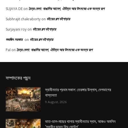
চৈত্র মেলা: বাঙালির আবেগ, ঐতিহ্য আর উৎসবের এক অনন্য রূপ
SUJAYA DE
on
বইয়ের গল্প বইপাড়ায়
Subhrajit chakraborty
on
বইয়ের গল্প বইপাড়ায়
Surjayani roy
on
শুভজিৎ সরকার
বইয়ের গল্প বইপাড়ায়
on
চৈত্র মেলা: বাঙালির আবেগ, ঐতিহ্য আর উৎসবের এক অনন্য রূপ
Pal
on
সম্পাদকের পছন্দ
স্বাধীনতার প্রথম সকাল: তেরঙ্গার উল্লাস, দেশভাগের
বাস্তবতা
9 August, 2026
ভাত-ডাল-মাছের থালায় স্বাধীনতার স্বাদ, আজও অমলিন
‘স্বাধীন ভারত হিন্দু হোটেল’