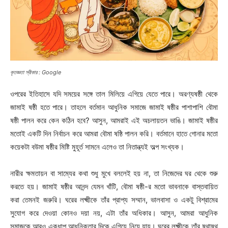
কৃতজ্ঞতা স্বীকার : Google
ওপরের ইতিহাসে যদি সময়ের সঙ্গে তাল মিলিয়ে এগিয়ে যেতে পারে। অরণ্যষষ্ঠী থেকে
জামাই ষষ্ঠী হতে পারে। তাহলে বর্তমান আধুনিক সমাজে জামাই ষষ্ঠীর পাশাপাশি বৌমা
ষষ্ঠী পালন করে কেন কঠিন হবে? আসুন, আমরাই এই অচলায়তন ভাঙি। জামাই ষষ্ঠীর
মতোই একটি দিন নির্বাচন করে আমরা বৌমা ষষ্ঠি পালন করি। বর্তমানে হাতে গোনার মতো
কয়েকটা বউমা ষষ্ঠীর মিষ্টি মুহূর্ত সামনে এলেও তা নিতান্ত্যই অল্প সংখ্যক।
নারীর ক্ষমতায়ন বা সাম্যের কথা শুধু মুখে বললেই হয় না, তা নিজেদের ঘর থেকে শুরু
করতে হয়। জামাই ষষ্ঠীর আনন্দ যেমন খাঁটি, বৌমা ষষ্ঠী-র মতো ভাবনাকে বাস্তবায়িত
করা তেমনই জরুরি। ঘরের লক্ষ্মীকে তাঁর প্রাপ্য সম্মান, ভালবাসা ও একটু বিশ্রামের
সুযোগ করে দেওয়া কোনও দয়া নয়, এটা তাঁর অধিকার। আসুন, আমরা আধুনিক
সমাজকে আরও একধাপ আধুনিকতার দিকে এগিয়ে নিয়ে যায়। ঘরের লক্ষ্মীকে তাঁর ষথাষথ