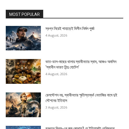
MOST POPULAR
স্বপ্ন নিয়েই পাহাড়েই বিলীন নির্মল পুর্জা
4 August, 2026
ভাত-ডাল-মাছের থালায় স্বাধীনতার স্বাদ, আজও অমলিন
‘স্বাধীন ভারত হিন্দু হোটেল’
4 August, 2026
রেলস্টেশন নয়, স্বাধীনতার স্মৃতিস্তম্ভ! নেতাজির নামে দুই
স্টেশনের ইতিহাস
3 August, 2026
বন্ধুত্ব দিবস-এর জন্ম কোথায়? যে ইতিহাসটা বেশিরভাগ