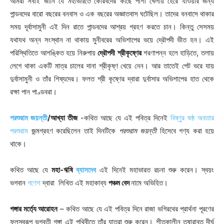
আমরা সবাই জানি যে
মহাভারতে
কৌরবদের কাছে পাশা খেলায় হেরে যাওয়ার জন্য
পান্ডবদের বারো বছরের বনবাস ও এক বছরের অজ্ঞাতবাস ঘটেছিল। তাদের বনবাসে থাকার
সময় দূর্বাসামুনী এই দিন রাতে পান্ডবদের আশ্রয় গ্রহণ করতে চান। কিন্তু সেসময়
যথাযথ অন্ন সংস্থান না থাকায় মুনীবরের অভিশাপের ভয়ে দ্রৌপদী ভীত হন। এই
পরিস্থিতিতে আশঙ্কিত হয়ে নিরুপায়
দ্রৌপদী
শ্রীকৃষ্ণের
শরণাপন্ন হলে হাড়িতে, তলায়
লেগে থাকা একটি মাত্র চালের দানা শ্রীকৃষ্ণ খেয়ে নেন। আর তাতেই পেট ভরে যায়
দুর্বাসামুনী ও তাঁর শিষ্যদের। ফলত শ্রী কৃষ্ণের দ্বারা দুর্বাসার অভিশাপের হাত থেকে
রক্ষা পান পাণ্ডবরা।
পরশুরাম জয়ন্তী
/আখ্যা তীজ
-কথিত আছে যে এই পবিত্র দিনেই
বিষ্ণুর ষষ্ঠ অবতার
পরশুরাম
জন্মগ্রহণ করেছিলেন তাই দিনটিকে
পরশুরাম জয়ন্তী
হিসেবে গণ্য করা হয়ে
থাকে।
কথিত আছে যে
মহা-ঋষি
ব্যাসদেব
এই দিনেই মহাভারত রচনা শুরু করেন। স্বয়ং
ভগবান
গণেশ
দ্বারা লিখিত এই মহাকাব্য
পঞ্চম বেদ
নামে অভিহিত।
গঙ্গার মর্ত্যে আরোহন
– কথিত আছে যে এই পবিত্র দিনে রাজা ভগিরথের প্রার্থনা পূরণের
ফলস্বরূপ ভগবতী গঙ্গা এই পৃথিবীতে তাঁর যাত্রা শুরু করেন। শীতকালীন তুষারাবৃত দীর্ঘ