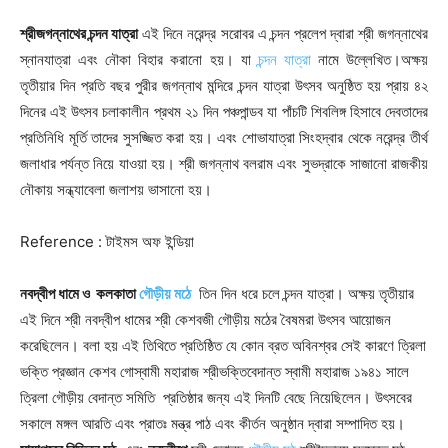
শ্রীজগন্নাথের চন্দন যাত্রা
এই দিনে নরেন্দ্র সরোবর এ চন্দন প্রলেপ দ্বারা শ্রী জগন্নাথের
স্নানযাত্রা এবং নৌকা বিহার করানো হয়। যা
চন্দন যাত্রা
নামে উল্লেখিত।অক্ষয়
তৃতীয়ার দিন প্রতি বছর পুরীর জগন্নাথ মন্দিরে চন্দন যাত্রা উৎসব অনুষ্ঠিত হয় প্রায় ৪২
দিনের এই উৎসব চলাকালীন প্রথম ২১ দিন পঞ্চপান্ডব যা পাঁচটি শিবলিঙ্গ হিসাবে দেবতাদের
প্রতিনিধি মূর্তি তাদের সুসজ্জিত করা হয়। এবং শোভাযাত্রা সিংহদ্বার থেকে নরেন্দ্র তীর্থ
জলাধার পর্যন্ত নিয়ে যাওয়া হয়। শ্রী জগন্নাথ বলরাম এবং সুভদ্রাকে সাজানো রাজকীয়
নৌকায় সন্ধ্যাবেলা জলাশয় ভাসানো হয়।
Reference : টাইমস অফ ইন্ডিয়া
নবদ্বীপ ধামে ও কলকাতা
গৌড়ীয় মঠে
তিন দিন ধরে চলে চন্দন যাত্রা। অক্ষয় তৃতীয়ার
এই দিনে শ্রী নবদ্বীপ ধামের শ্রী কেশবজী গৌড়ীয় মঠের বৈষমরা উৎসব আয়োজন
করেছিলেন। বলা হয় এই তিথিতে প্রতিষ্ঠিত যে কোন ব্রত অবিনশ্বর সেই কারণে ত্রিলা
ভক্তি প্রজ্ঞান কেশব গোস্বামী মহারাজ শ্রীভক্তিবেদান্ত স্বামী মহারাজ ১৯৪১ সালে
ত্রিলা গৌড়ীয় বেদান্ত সমিতি প্রতিষ্ঠার জন্য এই দিনটি বেছে নিয়েছিলেন। উৎসবের
সকালে মঙ্গল আরতি এবং প্রাতঃ মন্ত্র পাঠ এবং কীর্তন অনুষ্ঠান দ্বারা সম্পাদিত হয়।