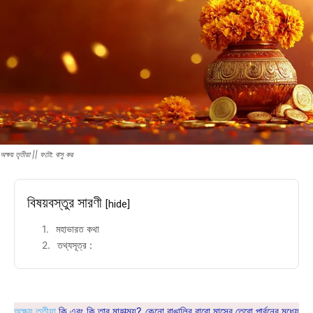
অক্ষয় তৃতীয়া || ফটো: বাসু কর
বিষয়বস্তুর সারণী
[hide]
মহাভারত কথা
তথ্যসূত্র :
অক্ষয় তৃতীয়া
কি এবং কি তার মাহাত্ম্য? কেনো বাঙালির বারো মাসের তেরো পার্বনের মধ্যে