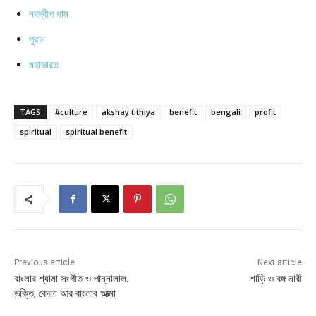
নবদ্বীপ ধাম
পুরান
মহাভারত
TAGS
#culture
akshay tithiya
benefit
bengali
profit
spiritual
spiritual benefit
Previous article
Next article
বাংলার শ্যামা সংগীত ও পান্নালাল:
শাড়ি ও বঙ্গ নারী
ভক্তি, বেদনা আর বাংলার আত্মা