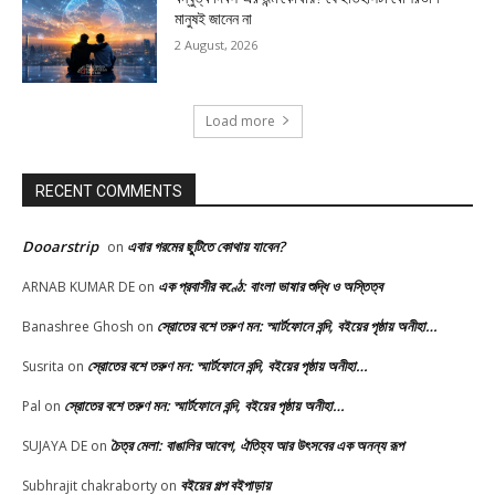
মানুষই জানেন না
2 August, 2026
Load more
RECENT COMMENTS
Dooarstrip
এবার গরমের ছুটিতে কোথায় যাবেন?
on
এক প্রবাসীর কণ্ঠে: বাংলা ভাষার শুদ্ধি ও অস্তিত্ব
ARNAB KUMAR DE
on
স্রোতের বশে তরুণ মন: স্মার্টফোনে বন্দি, বইয়ের পৃষ্ঠায় অনীহা…
Banashree Ghosh
on
স্রোতের বশে তরুণ মন: স্মার্টফোনে বন্দি, বইয়ের পৃষ্ঠায় অনীহা…
Susrita
on
স্রোতের বশে তরুণ মন: স্মার্টফোনে বন্দি, বইয়ের পৃষ্ঠায় অনীহা…
Pal
on
চৈত্র মেলা: বাঙালির আবেগ, ঐতিহ্য আর উৎসবের এক অনন্য রূপ
SUJAYA DE
on
বইয়ের গল্প বইপাড়ায়
Subhrajit chakraborty
on