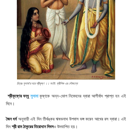
চিত্রঃ সুদামা’র ঘরে শ্রীকৃষ্ণ ।। ফটো: ফ্রীপিক এর সৌজন্যে
শ্রীকৃষ্ণের বন্ধু
সুদামা
কৃষ্ণকে অন্ন-ভোগ নিবেদনের দ্বারা আশীর্বাদ প্রাপ্ত হন এই
দিনে।
জৈন ধর্ম
অনুযায়ী এই দিন তীর্থঙ্কর ঋষভনাথ উপবাস ভঙ্গ করেন আখের রস দ্বারা। এই
দিন
শ্রী রাম ঠাকুরের তিরোধান দিবস
ও উদযাপিত হয়।