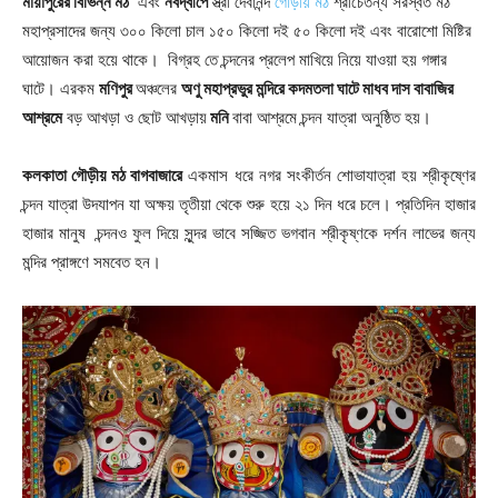
মায়াপুরের বিভিন্ন মঠ
এবং
নবদ্বীপে
স্ত্রী দেবানন্দ
গৌড়ীয় মঠ
শ্রীচৈতন্য সরস্বত মঠ
মহাপ্রসাদের জন্য ৩০০ কিলো চাল ১৫০ কিলো দই ৫০ কিলো দই এবং বারোশো মিষ্টির
আয়োজন করা হয়ে থাকে। বিগ্রহ তে চন্দনের প্রলেপ মাখিয়ে নিয়ে যাওয়া হয় গঙ্গার
ঘাটে। এরকম
মণিপুর
অঞ্চলের
অণু মহাপ্রভুর মন্দিরে কদমতলা ঘাটে মাধব দাস বাবাজির
আশ্রমে
বড় আখড়া ও ছোট আখড়ায়
মনি
বাবা আশ্রমে চন্দন যাত্রা অনুষ্ঠিত হয়।
কলকাতা গৌড়ীয় মঠ বাগবাজারে
একমাস ধরে নগর সংকীর্তন শোভাযাত্রা হয় শ্রীকৃষ্ণের
চন্দন যাত্রা উদযাপন যা অক্ষয় তৃতীয়া থেকে শুরু হয়ে ২১ দিন ধরে চলে। প্রতিদিন হাজার
হাজার মানুষ চন্দনও ফুল দিয়ে সুন্দর ভাবে সজ্জিত ভগবান শ্রীকৃষ্ণকে দর্শন লাভের জন্য
মন্দির প্রাঙ্গণে সমবেত হন।