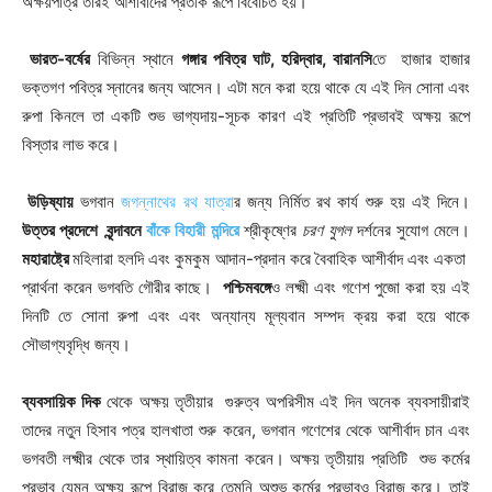
অক্ষয়পাত্র তারই আশীর্বাদের প্রতীক রূপে বিবেচিত হয়।
ভারত-বর্ষের
বিভিন্ন স্থানে
গঙ্গার পবিত্র ঘাট, হরিদ্বার, বারানসি
তে হাজার হাজার
ভক্তগণ পবিত্র স্নানের জন্য আসেন। এটা মনে করা হয়ে থাকে যে এই দিন সোনা এবং
রুপা কিনলে তা একটি শুভ ভাগ্যদায়-সূচক কারণ এই প্রতিটি প্রভাবই অক্ষয় রূপে
বিস্তার লাভ করে।
উড়িষ্যায়
ভগবান
জগন্নাথের রথ যাত্রা
র জন্য নির্মিত রথ কার্য শুরু হয় এই দিনে।
উত্তর প্রদেশে বৃন্দাবনে
বাঁকে বিহারী মন্দিরে
শ্রীকৃষ্ণের
চরণ যুগল
দর্শনের সুযোগ মেলে।
মহারাষ্ট্রে
মহিলারা হলদি এবং কুমকুম আদান-প্রদান করে বৈবাহিক আশীর্বাদ এবং একতা
প্রার্থনা করেন ভগবতি গৌরীর কাছে।
পশ্চিমবঙ্গে
ও লক্ষ্মী এবং গণেশ পুজো করা হয় এই
দিনটি তে সোনা রুপা এবং এবং অন্যান্য মূল্যবান সম্পদ ক্রয় করা হয়ে থাকে
সৌভাগ্যবৃদ্ধি জন্য।
ব্যবসায়িক দিক
থেকে অক্ষয় তৃতীয়ার গুরুত্ব অপরিসীম এই দিন অনেক ব্যবসায়ীরাই
তাদের নতুন হিসাব পত্র হালখাতা শুরু করেন, ভগবান গণেশের থেকে আশীর্বাদ চান এবং
ভগবতী লক্ষ্মীর থেকে তার স্থায়িত্ব কামনা করেন। অক্ষয় তৃতীয়ায় প্রতিটি শুভ কর্মের
প্রভাব যেমন অক্ষয় রূপে বিরাজ করে তেমনি অশুভ কর্মের প্রভাবও বিরাজ করে। তাই