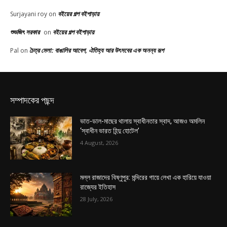
বইয়ের গল্প বইপাড়ায়
Surjayani roy
on
শুভজিৎ সরকার
বইয়ের গল্প বইপাড়ায়
on
চৈত্র মেলা: বাঙালির আবেগ, ঐতিহ্য আর উৎসবের এক অনন্য রূপ
Pal
on
সম্পাদকের পছন্দ
ভাত-ডাল-মাছের থালায় স্বাধীনতার স্বাদ, আজও অমলিন
‘স্বাধীন ভারত হিন্দু হোটেল’
4 August, 2026
মল্ল রাজাদের বিষ্ণুপুর: মন্দিরের গায়ে লেখা এক হারিয়ে যাওয়া
রাজ্যের ইতিহাস
28 July, 2026