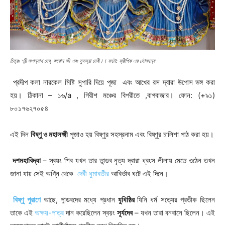
চিত্রঃ শ্রী জগন্নাথ দেব, বলরাম জী এবং সুভদ্রা দেবী।। ফটো: ফ্রীপিক এর সৌজন্যে
প্রদীপ কলা নারকেল মিষ্টি সুপারি দিয়ে পূজা এবং আখের রস দ্বারা উপোস ভঙ্গ করা
হয়। ঠিকানা – ১৬/a , গিরীশ মঞ্চের বিপরীতে ,বাগবাজার। ফোন: (+৯১)
৮০১৭৬২৭০৫৪
এই দিন
বিষ্ণু ও মহালক্ষ্মী
পূজাও হয় বিষ্ণুর সহস্রনাম এবং বিষ্ণুর চালিশা পাঠ করা হয়।
দশমহাবিদ্যা
– স্বয়ং শিব যখন তার তান্ডব নৃত্য দ্বারা ধ্বংস লীলায় মেতে ওঠেন তখন
জানা যায় সেই অগ্নি থেকে
দেবী ধুমাবতীর
আবির্ভাব ঘটে এই দিনে।
বিষ্ণু পুরাণে
আছে, পান্ডবদের মধ্যে প্রধান
যুধিষ্ঠির
যিনি ধর্ম সত্যের প্রতীক ছিলেন
তাকে এই
অক্ষয়-পাত্র
দান করেছিলেন স্বয়ং
সূর্যদেব
– যখন তারা বনবাসে ছিলেন। এই