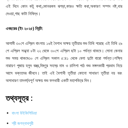
এই দিনে কোন কটু কথা,কোনরকম ঝগড়া,কারও ক্ষতি করা,অকারণ সম্পদ নষ্ট,ধার
দেওয়া,গাছ কাটা নিষিদ্ধ।
এবছরের (ইং ২০২৫) নির্ঘন্ট:
আগামী ৩০শে এপ্রিল বাংলায় ১৬ই বৈশাখ অক্ষয় তৃতীয়ার শুভ তিথি পরেছে এই তিথি ২৯
শে এপ্রিল সন্ধ্যা ৮টা ২২ থেকে ৩০শে এপ্রিল ছটা ১০ পর্যন্ত থাকবে। সোনা কেনার
শুভ সময় থাকবে৩০ শে এপ্রিল সকাল ৫:৪১ থেকে বেলা দুটো বারো পর্যন্ত।লক্ষ্যি
নারায়ণ পূজায় হলুদ বস্ত্র,বিষ্ণুর সহস্র নাম ও চালিশা পাঠ শুভ মঙ্গলকারী প্রভাব নিয়ে
আসে ভক্তদের জীবনে। তাই এই বৈশাখী তৃতীয়া কোনো সাধারণ তৃতীয়া নয় বরং
অসাধারণ তাৎপর্য্যপূর্ণ অক্ষয় শুভ ফলধারী একটি মহাপবিত্র দিন।
তথ্যসূত্র :
বাংলা উইকিপিডিয়া
শ্রী জগন্নাথপুরী