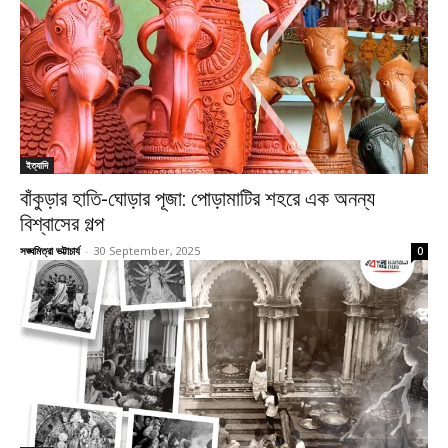
ইত্যাদি
বাঁকুড়ার হাতি-ঘোড়ার পূজা: পোড়ামাটির শহরে এক অনন্য
বিশ্বাসের গল্প
সঙ্ঘমিত্রা ভট্টাচার্য
-
30 September, 2025
0