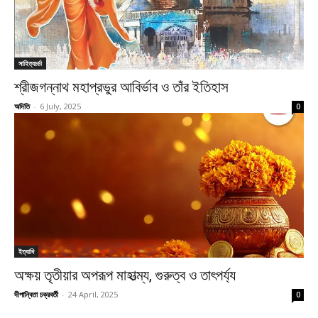
সাহিত্যচর্চা
শ্রীজগন্নাথ মহাপ্রভুর আবির্ভাব ও তাঁর ইতিহাস
অদিতি
-
6 July, 2025
0
ইত্যাদি
অক্ষয় তৃতীয়ার অপরূপ মাহাত্ম্য, গুরুত্ব ও তাৎপর্য্য
দীপান্বিতা চক্রবর্তী
-
24 April, 2025
0