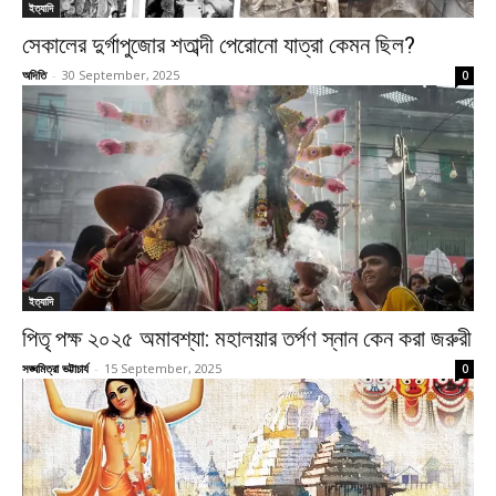
ইত্যাদি
সেকালের দুর্গাপুজোর শতাব্দী পেরোনো যাত্রা কেমন ছিল?
অদিতি
-
30 September, 2025
0
ইত্যাদি
পিতৃ পক্ষ ২০২৫ অমাবশ্যা: মহালয়ার তর্পণ স্নান কেন করা জরুরী
সঙ্ঘমিত্রা ভট্টাচার্য
-
15 September, 2025
0