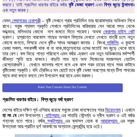
করতে। তাই প্রচলিত ধারণার বাইরে বর্ষায়
বৃষ্টি ভেজা ভ্রমণ
এখন
বিশ্ব জুড়ে উন্মাদনা
র
এক নতুন কারক।
যেমন
মেঘালয়ের চেরাপুঞ্জী
– বৃষ্টি সেখানে প্রায় প্রতিদিন তার বারোমাস্যার অভিধান লিখে
রাখে। সবুজ শ্যামল প্রকৃতি সেখানে প্রতিদিনের বারিধারায় যেন আরো শুদ্ধ থেকে
শুদ্ধ্বতর, মলিনতার কোনো দাগ জমতে দিতে পারেনা। অথবা
কেরালার হাউস বোট
ভ্রমণ। দুপ্রান্তে নারকোল গাছের অপরূপ বিস্তার দেখতে দেখতে যাত্রী চলে নতুন
কোনো জগতে, বিস্ময়ে দেখে বৃষ্টিও সাদর আমন্ত্রণ জানায় । কিংবা
দার্জিলিং
এ কুয়াশা
ভেজা সকাল, সফরসঙ্গী থাক বা না থাক,মাতৃস্নেহের ওমের মতোই মন জুড়ে থেকে যাবে
তার রেশ। কম ভিড়ে শান্ত পরিবেশে এমন বর্ষার -ভ্রমণ এক নতুন অভিজ্ঞতার মর্মস্পর্শী
জীবন্ত স্মৃতি হয়ে থাকবে। বাড়তি লাভ হবে অফ সিজেনের সহজলভ্য হোটেল
রেস্তোরাগুলি। যেখানে জানলার পাশে বসে এক কাপ গরম চায়ের সাথে সময় কাটাবে
বৃষ্টিভেজা প্রকৃতি। যদি ট্রেকিংএ মন ছোটে তবে বৃষ্টি ভেজা অরণ্যের মধ্যে টিলা পাথরের
সাথে কথা বলতে বলতে বেশ উপভোগ করা যাবে এমন মরশুম।
Raise Your Concern About this Content
প্রচলিত ধারণার বাইরে : বিশ্ব জুড়ে বর্ষা ভ্রমণ
দেশের বাইরে দক্ষিণ পূর্ব এশিয়ায় রয়েছে সবুজে ঢাকা ধানক্ষেতের শহর
ভিয়েতনাম
। এখানে
হা লং বে
বেশ উপভোগ্য।
থাইল্যান্ড
এর পাহাড়ি সৌন্দর্য্য ও দ্বীপ ভ্রমণ ও এই বর্ষার
গন্তব্য হতে পারে। বর্ষায়
স্কটল্যান্ড
এর ক্যাসল হোক বা
আয়ারল্যান্ড
এর সবুজ
উপত্যকা আর প্রাচীন দুর্গ আকর্ষণের অন্যতম কেন্দ্রবিন্দু হয়ে ওঠে।