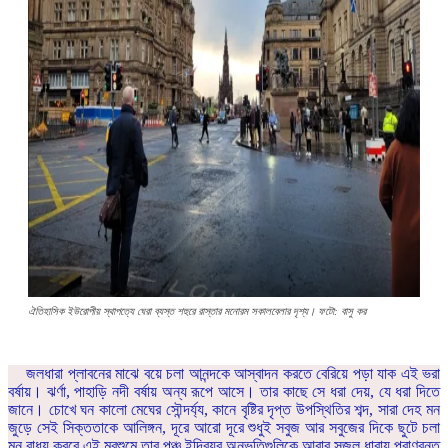
ঐতিহাসিক ইউরোপীয় স্থাপত্যে ঘেরা ব্যস্ত শহুরে রাস্তার মনোরম সকালবেলার দৃশ্য। ফটো: বাসু কর
জলধারা প্লাবনের মাঝে বয়ে চলা আনন্দকে আস্বাদন করতে বেরিয়ে পড়া যাক এই ভরা
বর্ষায়। ঝর্ণা, পাহাড়ি নদী বর্ষায় অন্য রূপে আসে। তার কাছে সে ধরা দেয়, যে ধরা দিতে
জানে। চোখে ঘন কালো মেঘের সৌন্দর্য্য, কানে বৃষ্টির দৃপ্ত উপস্থিতির শব্দ, সারা দেহ মন
জুড়ে সেই সিক্ততাকে আলিঙ্গন, দূরে আরো দূরে শুধুই সবুজ আর সবুজের দিকে ছুটে চলা
মন বাধ্য করবে এই মরশুমে তার পঞ্চ ইন্দ্রিয়র অনুভুতিগুলিকে আবার সজল ধারায় প্রাণবন্ত