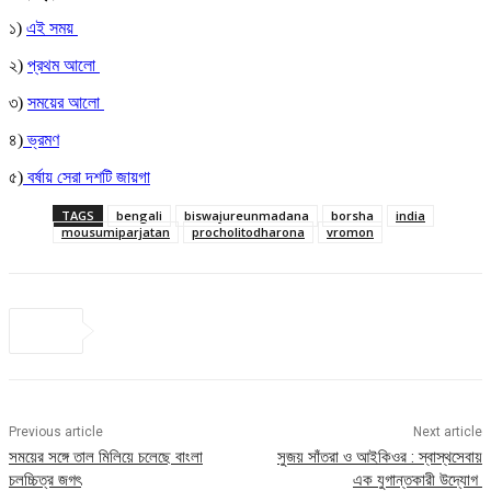
১)
এই সময়
২)
প্রথম আলো
৩)
সময়ের আলো
৪)
ভ্রমণ
৫)
বর্ষায় সেরা দশটি জায়গা
TAGS
bengali
biswajureunmadana
borsha
india
mousumiparjatan
procholitodharona
vromon
Previous article
Next article
সময়ের সঙ্গে তাল মিলিয়ে চলেছে বাংলা
সুজয় সাঁতরা ও আইকিওর : স্বাস্থসেবায়
চলচ্চিত্র জগৎ
এক যুগান্তকারী উদ্যোগ