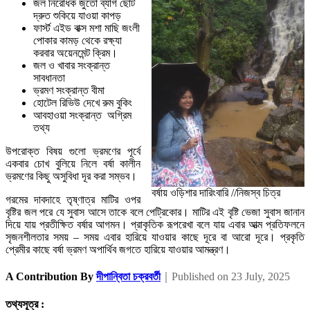
জল নিরোধক জুতো ব্যাগ ছোট
দ্রুত শুকিয়ে যাওয়া কাপড়
ফার্স্ট এইড বাক্স মশা মাছি জংলী
পোকার কামড় থেকে রক্ষ্যা
করবার অয়েনমেন্ট ক্রিম।
জল ও খাবার সংক্রান্ত
সাবধানতা
ভ্রমণ সংক্রান্ত বীমা
হোটেল রিভিউ দেখে রুম বুকিং
আবহাওয়া সংক্রান্ত অগ্রিম
তথ্য
উপরোক্ত বিষয় গুলো ভ্রমণের পূর্বে
একবার চোখ বুলিয়ে নিলে বর্ষা কালীন
ভ্রমণের কিছু অসুবিধা দূর করা সম্ভব।
বর্ষায় ওড়িশার দারিংবারি //নিজস্ব চিত্র
গরমের দাবদাহে তৃষ্ণাত্র মাটির ওপর
বৃষ্টির জল পরে যে সুবাস আসে তাকে বলে পেট্রিকোর। মাটির এই বৃষ্টি ভেজা সুবাস জানান
দিয়ে যায় প্রতীক্ষিত বর্ষার আগমন। প্রাকৃতিক রূপরেখা বলে যায় এবার আত্ম প্রতিফলনে
সৃজনশীলতার সময় – সময় এবার হারিয়ে যাওয়ার কাছে দূরে বা আরো দূরে। প্রকৃতি
প্রেমীর কাছে বর্ষা ভ্রমণ অপার্থিব জগতে হারিয়ে যাওয়ার আমন্ত্রণ।
｜
A Contribution By
দীপান্বিতা চক্রবর্তী
Published on
23 July, 2025
তথ্যসূত্র :