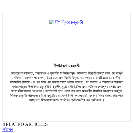
দীপান্বিতা চক্রবর্তী
একাধারে সাংবাদিকতা, মানবসম্পদ ও সৃজনশীল মিডিয়ায় সমৃদ্ধ অভিজ্ঞতা নিয়ে দীপান্বিতা আজ এক বহুমুখী
লেখিকা। অনলাইন প্রকাশনা, ফিচার রচনা এবং স্ক্রিপ্ট উন্নয়নের ক্ষেত্রে তার অভিজ্ঞতা তাকে তীক্ষ্ণ
সম্পাদকীয় দৃষ্টিভঙ্গি এবং গল্প বলার এক অনন্য দক্ষতা প্রদান করেছে। গণ সংযোগ ও মানবসম্পদ উন্নয়নে
স্নাতকোত্তর দীপান্বিতা ডকুমেন্টারি স্ক্রিপ্টিং, ব্র্যান্ড স্টোরিটেলিং এবং গভীর গবেষণামূলক লেখায় এক
উল্লেখনীয় অবদান রেখেছেন। প্রভাবশালী ব্লগ থেকে শুরু করে আকর্ষণীয় সামাজিক মাধ্যমের কনটেন্ট,
বিভিন্ন শ্রেণীর পাঠকদের চাহিদা অনুযায়ী তার লেখনী শৈলী সবক্ষেত্রেই অনন্য। বিশ্ব বাংলায় তাঁর কাজ
স্বচ্ছতা ও বিশ্বাসযোগ্যতার প্রতি দৃঢ় প্রতিশ্রুতির এক প্রতিফলন।
RELATED ARTICLES
পরিবেশ