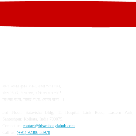
ABOUT US
বাংলা আমার বুকের বারুদ, বাংলা গলার স্বর,
বাংলা দিয়েই দিনের শুরু, বাকি সব তার পর!!
আপনার বাংলা, আমার বাংলা, সোনার বাংলা।।
3rd Floor, Satavisha Bldg, 11 Hospital Link Road, Eastern Park,
Santoshpur, Kolkata, India 700075.
Contact us:
contact@biswabanglahub.com
Call us:
(+91) 92306 53970