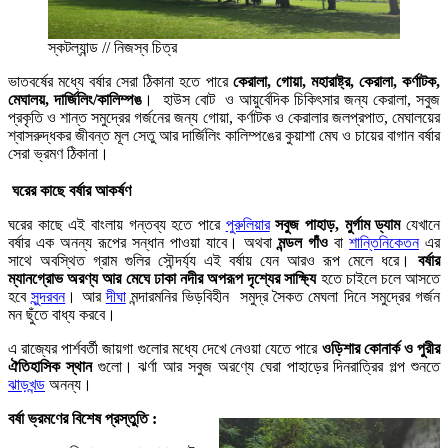
স্কটল্যান্ড // নিজস্ব চিত্র
ভাতবর্ষের মধ্যে বর্ষার সেরা ঠিকানা হতে পারে
কেরালা, গোয়া, মহারাষ্ট্র, কেরালা, কর্ণাটক,
মেঘালয়, দার্জিলিং/কালিম্পঙ
। হাউস বোট ও আয়ুর্বেদিক চিকিৎসার জন্য কেরালা, সবুজ
প্রকৃতি ও শান্ত সমুদ্রের গর্জনের জন্য গোয়া, কর্ণাটক ও কেরালার জলপ্রপাত, মেঘালয়ের
শ্বাসরুদ্ধকর জীবন্ত মূল সেতু আর দার্জিলিং কালিম্পঙের কুয়াশা মেঘ ও চায়ের বাগান বর্ষার
সেরা ভ্রমণ ঠিকানা।
ঘরের কাছে বর্ষার আকর্ষণ
ঘরের কাছে এই বাংলায় গন্তব্য হতে পারে
পুরুলিয়ার
সবুজ পাহাড়, মুর্গাম ড্যাম
যেখানে
বর্ষার এক অনন্য রূপের সন্ধান পাওয়া যাবে। অথবা
মন্ডল গাঁও
বা
শান্তিনিকেতন
এর
সাথে অবস্থিত গ্রাম গুলির সৌন্দর্য্য এই বর্ষায় যেন আরও রূপ মেলে ধরে।
বর্ষার
ম্যানগ্রোভ অরণ্য আর মেঘে ঢাকা নদীর অপরূপ দৃশ্যের সাক্ষ্যি
হতে চাইলে চলে আসতে
হবে
সুন্দরবন
। আর
দীঘা
মন্দারমনির ভিড়বিহীন সমুদ্র সৈকত মেঘলা দিনে সমুদ্রের গর্জন
মন ছুঁতে বাধ্য করবে।
এ রাজ্যের পার্শবর্তী জায়গা গুলোর মধ্যে দেখে নেওয়া যেতে পারে
ওড়িশার কোনার্ক ও পুরীর
ঐতিহাসিক স্থান
গুলো। ঝর্ণা আর সবুজ অরণ্যে ঘেরা পাহাড়ের দিনরাত্রির গল্প শুনতে
ঝাড়খন্ড
অনন্য।
বর্ষা ভ্রমণের বিশেষ প্রস্তুতি :