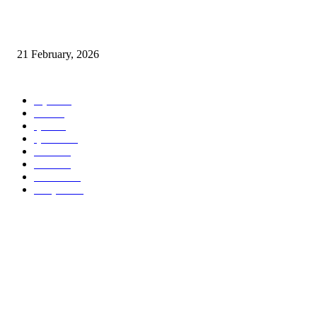
মোদের গরব মোদের আশা আ মরি বাংলা ভাষা
21 February, 2026
সেরা বিভাগ
ইত্যাদি
36
পার্বণী
18
ভ্রমণ
16
স্মৃতিচারণ
14
ময়দানে
14
পরিবেশ
13
জীবনশৈলী
13
সাহিত্যচর্চা
12