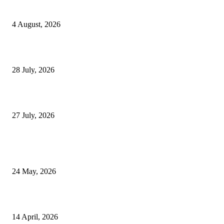
ভাত-ডাল-মাছের থালায় স্বাধীনতার স্বাদ, আজও অমলিন ‘স্বাধীন ভারত হিন্দু হোটেল’
4 August, 2026
মল্ল রাজাদের বিষ্ণুপুর: মন্দিরের গায়ে লেখা এক হারিয়ে যাওয়া রাজ্যের ইতিহাস
28 July, 2026
১৮ই অগাস্ট স্বাধীন হয় নদীয়ার কৃষ্ণনগর
27 July, 2026
সবার প্রিয়
সাহিত্য কী? আমাদের জীবনে এর গুরুত্ব কতটুকু?
24 May, 2026
এসো হে বৈশাখ এসো এসো
14 April, 2026