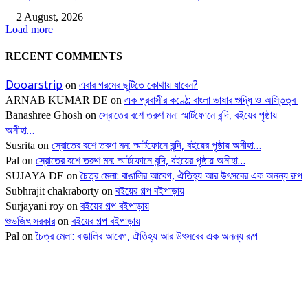
2 August, 2026
Load more
RECENT COMMENTS
Dooarstrip
এবার গরমের ছুটিতে কোথায় যাবেন?
on
এক প্রবাসীর কণ্ঠে: বাংলা ভাষার শুদ্ধি ও অস্তিত্ব
ARNAB KUMAR DE
on
স্রোতের বশে তরুণ মন: স্মার্টফোনে বন্দি, বইয়ের পৃষ্ঠায়
Banashree Ghosh
on
অনীহা…
স্রোতের বশে তরুণ মন: স্মার্টফোনে বন্দি, বইয়ের পৃষ্ঠায় অনীহা…
Susrita
on
স্রোতের বশে তরুণ মন: স্মার্টফোনে বন্দি, বইয়ের পৃষ্ঠায় অনীহা…
Pal
on
চৈত্র মেলা: বাঙালির আবেগ, ঐতিহ্য আর উৎসবের এক অনন্য রূপ
SUJAYA DE
on
বইয়ের গল্প বইপাড়ায়
Subhrajit chakraborty
on
বইয়ের গল্প বইপাড়ায়
Surjayani roy
on
শুভজিৎ সরকার
বইয়ের গল্প বইপাড়ায়
on
চৈত্র মেলা: বাঙালির আবেগ, ঐতিহ্য আর উৎসবের এক অনন্য রূপ
Pal
on
সম্পাদকের পছন্দ