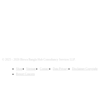
FOLLOW US
© 2025 - 2026 Biswa Bangla Hub Consultancy Services LLP.
Shop
Sitemap
Contact
Data Privacy
Disclaimer Copyright
Report Concern