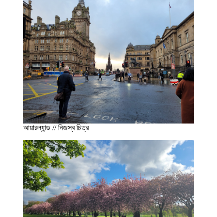
আয়ারল্যান্ড // নিজস্ব চিত্র