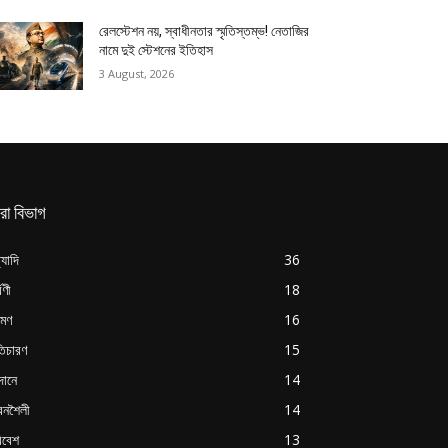
রেলস্টেশন নয়, স্বাধীনতার স্মৃতিস্তম্ভ! নেতাজির
নামে দুই স্টেশনের ইতিহাস
3 August, 2026
রা বিভাগ
্যাদি
36
্বণী
18
রমণ
16
ৃতিচারণ
15
দানে
14
বনশৈলী
14
িবেশ
13