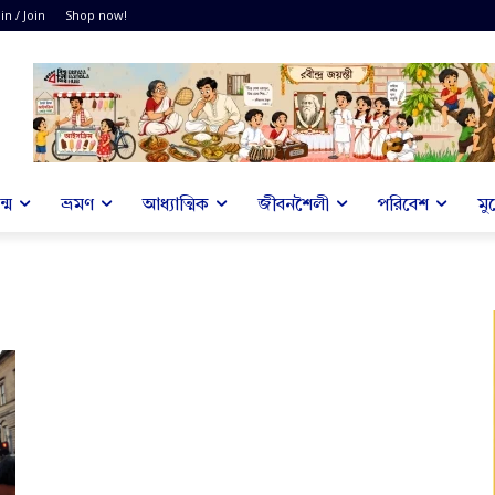
in / Join
Shop now!
্ম
ভ্রমণ
আধ্যাত্মিক
জীবনশৈলী
পরিবেশ
মু