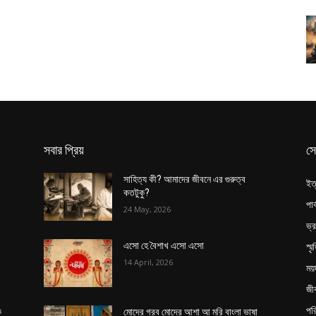
সবার প্রিয়
সে
সাহিত্য কী? আমাদের জীবনে এর গুরুত্ব
ইত
কতটুকু?
পার
24 May, 2026
ভ্
স্ম
এসো হে বৈশাখ এসো এসো
14 April, 2026
ময়
জী
পর
ক
মোদের গরব মোদের আশা আ মরি বাংলা ভাষা