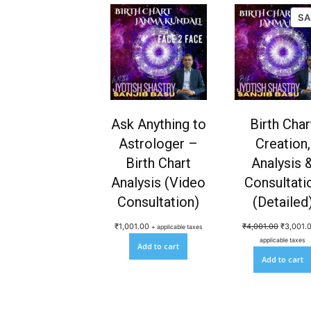
SA
Ask Anything to
Birth Char
Astrologer –
Creation,
Birth Chart
Analysis 
Analysis (Video
Consultati
Consultation)
(Detailed
O
₹
1,001.00
₹
4,001.00
₹
3,001.
+ applicable taxes
r
applicable taxes
Add to cart
i
Add to cart
g
i
n
a