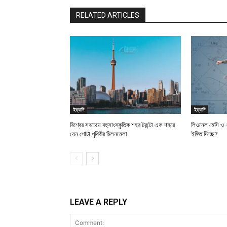
RELATED ARTICLES
ইত্যাদি
ইত্যাদি
বিশ্বের সবচেয়ে বহুসাংস্কৃতিক শহর টরন্টো এক শহরে
লিওনেল মেসি ও ২
যেন গোটা পৃথিবীর মিলনমেলা
ইঙ্গিত দিচ্ছে?
LEAVE A REPLY