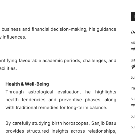
o business and financial decision-making, his guidance
Do
y influences.
A
অস
entifying favourable academic periods, challenges, and
Ba
পৃষ
bilities.
Su
Health & Well-Being
Pa
Through astrological evaluation, he highlights
SU
health tendencies and preventive phases, along
অন
with traditional remedies for long-term balance.
Su
By carefully studying birth horoscopes, Sanjib Basu
Su
provides structured insights across relationships,