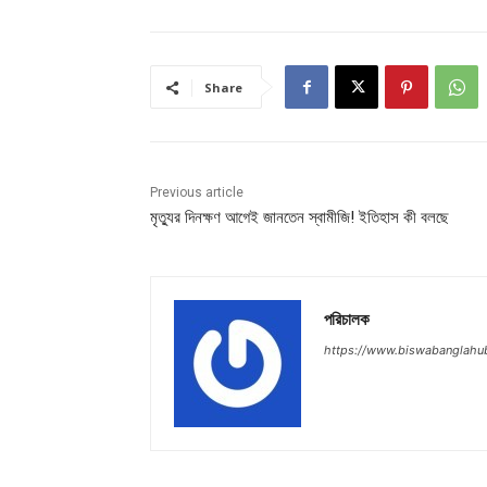
l
p
r
i
Share
c
e
w
a
s
Previous article
:
মৃত্যুর দিনক্ষণ আগেই জানতেন স্বামীজি! ইতিহাস কী বলছে
₹
4
,
0
0
পরিচালক
1
.
https://www.biswabanglahu
0
0
.