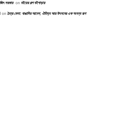
ভজিৎ সরকার
বইয়ের গল্প বইপাড়ায়
on
চৈত্র মেলা: বাঙালির আবেগ, ঐতিহ্য আর উৎসবের এক অনন্য রূপ
l
on