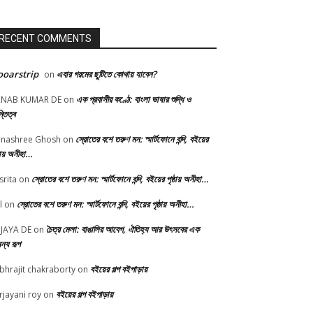
RECENT COMMENTS
oarstrip
এবার গরমের ছুটিতে কোথায় যাবেন?
on
এক প্রবাসীর কণ্ঠে: বাংলা ভাষার শুদ্ধি ও
RNAB KUMAR DE
on
্তিত্ব
স্রোতের বশে তরুণ মন: স্মার্টফোনে বন্দি, বইয়ের
nashree Ghosh
on
্ঠায় অনীহা…
স্রোতের বশে তরুণ মন: স্মার্টফোনে বন্দি, বইয়ের পৃষ্ঠায় অনীহা…
srita
on
স্রোতের বশে তরুণ মন: স্মার্টফোনে বন্দি, বইয়ের পৃষ্ঠায় অনীহা…
l
on
চৈত্র মেলা: বাঙালির আবেগ, ঐতিহ্য আর উৎসবের এক
JAYA DE
on
ন্য রূপ
বইয়ের গল্প বইপাড়ায়
bhrajit chakraborty
on
বইয়ের গল্প বইপাড়ায়
rjayani roy
on