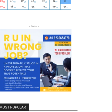
- বিজ্ঞাপন -
MOST POPULAR