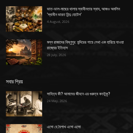
ভাত-ডাল-মাছের থালায় স্বাধীনতার স্বাদ, আজও অমলিন
‘স্বাধীন ভারত হিন্দু হোটেল’
4 August, 2026
মল্ল রাজাদের বিষ্ণুপুর: মন্দিরের গায়ে লেখা এক হারিয়ে যাওয়া
রাজ্যের ইতিহাস
28 July, 2026
সবার প্রিয়
সাহিত্য কী? আমাদের জীবনে এর গুরুত্ব কতটুকু?
24 May, 2026
এসো হে বৈশাখ এসো এসো