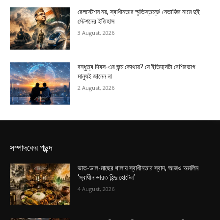
রেলস্টেশন নয়, স্বাধীনতার স্মৃতিস্তম্ভ! নেতাজির নামে দুই
স্টেশনের ইতিহাস
3 August, 2026
বন্ধুত্ব দিবস-এর জন্ম কোথায়? যে ইতিহাসটা বেশিরভাগ
মানুষই জানেন না
2 August, 2026
সম্পাদকের পছন্দ
ভাত-ডাল-মাছের থালায় স্বাধীনতার স্বাদ, আজও অমলিন
‘স্বাধীন ভারত হিন্দু হোটেল’
4 August, 2026