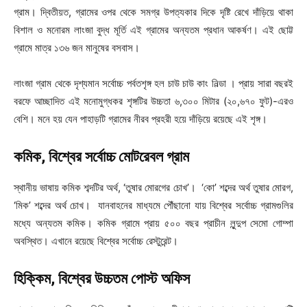
গ্রাম। দ্বিতীয়ত, গ্রামের ওপর থেকে সমগ্র উপত্যকার দিকে দৃষ্টি রেখে দাঁড়িয়ে থাকা
বিশাল ও মনোরম লাংজা বুদ্ধ মূর্তি এই গ্রামের অন্যতম প্রধান আকর্ষণ। এই ছোট্ট
গ্রামে মাত্র ১৩৬ জন মানুষের বসবাস।
লাংজা গ্রাম থেকে দৃশ্যমান সর্বোচ্চ পর্বতশৃঙ্গ হল চাউ চাউ কাং নিল্ডা । প্রায় সারা বছরই
বরফে আচ্ছাদিত এই মনোমুগ্ধকর শৃঙ্গটির উচ্চতা ৬,৩০০ মিটার (২০,৬৭০ ফুট)-এরও
বেশি। মনে হয় যেন পাহাড়টি গ্রামের নীরব প্রহরী হয়ে দাঁড়িয়ে রয়েছে এই শৃঙ্গ।
কমিক, বিশ্বের সর্বোচ্চ মোটরেবল গ্রাম
স্থানীয় ভাষায় কমিক শব্দটির অর্থ, ‘তুষার মোরগের চোখ’। ‘কো’ শব্দের অর্থ তুষার মোরগ,
‘মিক’ শব্দের অর্থ চোখ। যানবাহনের মাধ্যমে পৌঁছানো যায় বিশ্বের সর্বোচ্চ গ্রামগুলির
মধ্যে অন্যতম কমিক। কমিক গ্রামে প্রায় ৫০০ বছর প্রাচীন লুন্দুপ সেমো গোম্পা
অবস্থিত। এখানে রয়েছে বিশ্বের সর্বোচ্চ রেস্টুরেন্ট।
হিক্কিম, বিশ্বের উচ্চতম পোস্ট অফিস