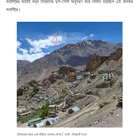
মনাস্ট্রির মতোই মধ্য তিব্বতের দুর্গ-শৈলী অনুসরণ করে নির্মিত হয়েছিল এই ধানকর
মনাস্ট্রি।
হিমালয়ের মাঝে একা দাঁড়িয়ে ধানকর গোম্পা | ফটো- বিশ্বয়নী দত্ত