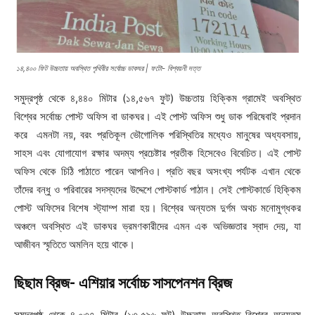
১৪,৪০০ ফিট উচ্চতায় অবস্থিত পৃথিবীর সর্বোচ্চ ডাকঘর | ফটো- বিশ্বয়নী দত্ত
সমুদ্রপৃষ্ঠ থেকে ৪,৪৪০ মিটার (১৪,৫৬৭ ফুট) উচ্চতায় হিক্কিম গ্রামেই অবস্থিত
বিশ্বের সর্বোচ্চ পোস্ট অফিস বা ডাকঘর। এই পোস্ট অফিস শুধু ডাক পরিষেবাই প্রদান
করে এমনটা নয়, বরং প্রতিকূল ভৌগোলিক পরিস্থিতির মধ্যেও মানুষের অধ্যবসায়,
সাহস এবং যোগাযোগ রক্ষার অদম্য প্রচেষ্টার প্রতীক হিসেবেও বিবেচিত। এই পোস্ট
অফিস থেকে চিঠি পাঠাতে পারেন আপনিও। প্রতি বছর অসংখ্য পর্যটক এখান থেকে
তাঁদের বন্ধু ও পরিবারের সদস্যদের উদ্দেশে পোস্টকার্ড পাঠান। সেই পোস্টকার্ডে হিক্কিম
পোস্ট অফিসের বিশেষ স্ট্যাম্প মারা হয়। বিশ্বের অন্যতম দুর্গম অথচ মনোমুগ্ধকর
অঞ্চলে অবস্থিত এই ডাকঘর ভ্রমণকারীদের এমন এক অভিজ্ঞতার স্বাদ দেয়, যা
আজীবন স্মৃতিতে অমলিন হয়ে থাকে।
ছিছাম ব্রিজ- এশিয়ার সর্বোচ্চ সাসপেনশন ব্রিজ
সমুদ্রপৃষ্ঠ থেকে ৪,০৩৭ মিটার (১৩,৫৯৬ ফুট) উচ্চতায় অবস্থিত বিশ্বের অন্যতম