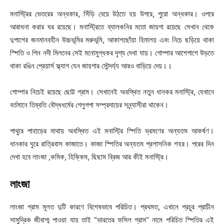
মনাস্ট্রির ভেতরের অন্ধকার, সিঁড়ি বেয়ে উঠতে হয় উপরে, পুরো অন্ধকার। ওপরে
আরাধনা করার ঘর রয়েছে। মনাস্ট্রিতে ব্যালকনির মতো জায়গা রয়েছে সেখান থেকে
দুপাশের জনমানবহীন উচ্চভূমির মরুভূমি, আকাশছোঁয়া হিমালয় এবং নিচে ছড়িয়ে থাকা
স্পিতি ও পিন নদী মিলনের সেই মনোমুগ্ধকর দৃশ্য দেখা যায়। গোম্পার আশেপাশে উড়তে
থাকা রঙিন প্রেয়ার্স ফ্ল্যাগ যেন জায়গার সৌন্দর্য্য আরও বাড়িয়ে দেয়।।
গোম্পার নিচেই রয়েছে ছোট্ট গ্রাম। সেখানেই অবস্থিত নতুন ধানকর মনাস্ট্রি, যেখানে
বর্তমানে তিব্বতি বৌদ্ধধর্মের গেলুগপা সম্প্রদায়ের সন্ন্যাসীরা থাকেন।
পাথুরে পাহাড়ের মাথায় অবস্থিত এই মনাস্ট্রি স্পিতি ভ্রমণের অন্যতম আকর্ষণ।
ধানকার ঘুরে রাত্রিবাস কাজাতে। কাজা স্পিতির অন্যতম প্রশাসনিক শহর। পরের দিন
দেখা হবে লাংজা ,কমিক, হিক্কিম, ছিছাম ব্রিজ আর কীই মনাস্ট্রি।
লাংজা
লাংজা গ্রাম মূলত দুটি কারণে বিশেষভাবে পরিচিত। প্রথমত, এখানে প্রচুর প্রাচীন
সামুদ্রিক জীবাশ্ম পাওয়া যায় তাই “ভারতের ফসিল গ্রাম” নামে পরিচিত স্পিতির এই