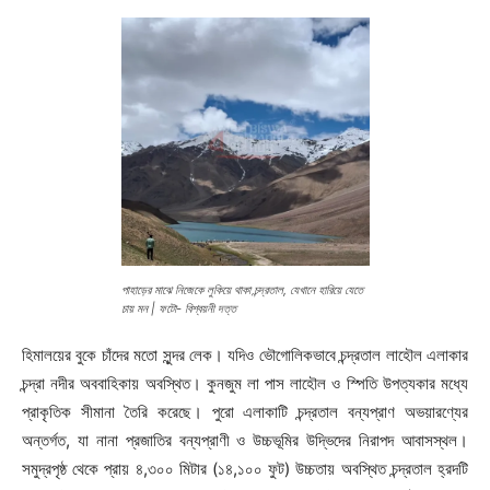
পাহাড়ের মাঝে নিজেকে লুকিয়ে থাকা চন্দ্রতাল, যেখানে হারিয়ে যেতে
চায় মন | ফটো- বিশ্বয়নী দত্ত
হিমালয়ের বুকে চাঁদের মতো সুন্দর লেক। যদিও ভৌগোলিকভাবে চন্দ্রতাল লাহৌল এলাকার
চন্দ্রা নদীর অববাহিকায় অবস্থিত। কুনজুম লা পাস লাহৌল ও স্পিতি উপত্যকার মধ্যে
প্রাকৃতিক সীমানা তৈরি করেছে। পুরো এলাকাটি চন্দ্রতাল বন্যপ্রাণ অভয়ারণ্যের
অন্তর্গত, যা নানা প্রজাতির বন্যপ্রাণী ও উচ্চভূমির উদ্ভিদের নিরাপদ আবাসস্থল।
সমুদ্রপৃষ্ঠ থেকে প্রায় ৪,৩০০ মিটার (১৪,১০০ ফুট) উচ্চতায় অবস্থিত চন্দ্রতাল হ্রদটি