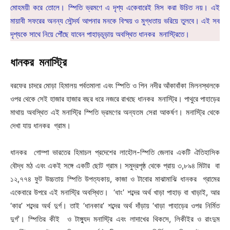
মোহময়ী করে তোলে। স্পিতি ভ্রমণে এ দৃশ্য একেবারেই মিস করা উচিত নয়। এই
মায়াবী সফরের অনন্য সৌন্দর্য আপনার মনকে বিস্ময় ও মুগ্ধতায় ভরিয়ে তুলবে। এই সব
দৃশ্যকে সাথে নিয়ে পৌঁছে যাবেন পাহাড়চূড়ায় অবস্থিত ধানকর মনাস্ট্রিতে।
ধানকর মনাস্ট্রি
বরফের চাদরে মোড়া হিমালয় পর্বতমালা এবং স্পিতি ও পিন নদীর আঁকাবাঁকা মিলনস্থলকে
ওপর থেকে সেই হাজার হাজার বছর ধরে নজরে রাখছে ধানকর মনাস্ট্রি। পাথুরে পাহাড়ের
মাথায় অবস্থিত এই মনাস্ট্রি স্পিতি ভ্রমণের অন্যতম সেরা আকর্ষণ। মনাস্ট্রি থেকে
দেখা যায় ধানকর গ্রাম।
ধানকর গোম্পা ভারতের হিমাচল প্রদেশের লাহৌল-স্পিতি জেলার একটি ঐতিহাসিক
বৌদ্ধ মঠ এবং একই সঙ্গে একটি ছোট গ্রাম। সমুদ্রপৃষ্ঠ থেকে প্রায় ৩,৮৯৪ মিটার বা
১২,৭৭৪ ফুট উচ্চতায় স্পিতি উপত্যকায়, কাজা ও টাবোর মাঝামাঝি ধানকর গ্রামের
একেবারে উপরে এই মনাস্ট্রি অবস্থিত। ‘ধাং’ শব্দের অর্থ খাড়া পাহাড় বা খাড়াই, আর
‘কার’ শব্দের অর্থ দুর্গ। তাই ‘ধানকার’ শব্দের অর্থ দাঁড়ায় ‘খাড়া পাহাড়ের ওপর নির্মিত
দুর্গ’। স্পিতির কীই ও টাঙ্গ্যুদ মনাস্ট্রি এবং লাদাখের থিকসে, লিকীইর ও রাংদুম