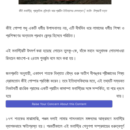
কীই মনাস্ট্রি, প্রাকৃতিক সৌন্দর্য্য আর প্রাচীন ইতিহাসের মেলবন্ধন | ফটো- বিশ্বয়নী দত্ত
কীই গোম্পা শুধু একটি ধর্মীয় উপাসনালয় নয়, এটি দীর্ঘদিন ধরে লামাদের ধর্মীয় শিক্ষা ও
প্রশিক্ষণের অন্যতম প্রধান কেন্দ্র হিসেবে পরিচিত।
এই মনাস্ট্রিটি উৎসর্গ করা হয়েছে লোচেন তুলকু-কে, যাঁকে মহান অনুবাদক লোতসাওয়া
রিনচেন জাংপো-র ২৪তম পুনর্জন্ম বলে মনে করা হয়।
জনশ্রুতি অনুযায়ী, একাদশ শতকে বিখ্যাত বৌদ্ধ গুরু অতীশ দীপঙ্কর শ্রীজ্ঞানের শিষ্য
দ্রোমতোন কীই গোম্পার প্রতিষ্ঠা করেন। তবে ইতিহাসবিদদের মতে, এই তথ্যটি সম্ভবত
নিকটবর্তী রাংরিক গ্রামের একটি প্রাচীন কাদাম্পা মনাস্ট্রির সঙ্গে সম্পর্কিত, যা পরে ধ্বংস
হয়ে যায়।
Raise Your Concern About this Content
১৭শ শতকের মাঝামাঝি, পঞ্চম দলাই লামার শাসনকালে মঙ্গলদের আক্রমণে মনাস্ট্রি
ব্যাপকভাবে ক্ষতিগ্রস্ত হয়। পরবর্তীকালে এই মনাস্ট্রি গেলুগপা সম্প্রদায়ের গুরুত্বপূর্ণ