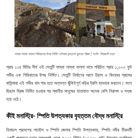
সাম্বা লাম্বা নাল্লা গিরিখাতের উপর নির্মিত এশিয়ার বৃহত্তম ঝুলন্ত ব্রিজ | ফটো- বিশ্বয়নী দত্ত
প্রায় ১১৪ মিটার দীর্ঘ এই সেতুটি সাম্বা লাম্বা নাল্লা নামে পরিচিত প্রায় ১,০০০ ফুট
গভীর এক গিরিখাতের উপর নির্মিত। সেতুটি নির্মাণের আগে চিচাম ও কিব্বের গ্রামের
বাসিন্দারা এই গভীর খাদ পার হতে অত্যন্ত ঝুঁকিইপূর্ণ দড়ির ট্রলি ব্যবহার করতেন। ফলে
ছিছাম ব্রিজ নির্মিত হওয়ার পর স্থানীয় মানুষের যাতায়াত অনেক বেশি নিরাপদ ও সহজ
হয়ে ওঠে।
কীই মনাস্ট্রি- স্পিতি উপত্যকার বৃহত্তম বৌদ্ধ মনাস্ট্রি
হিমাচল প্রদেশের লাহৌল ও স্পিতি জেলার স্পিতি উপত্যকায়, স্পিতি নদীর তীরবর্তী
একটি পাহাড়ের চূড়ায় সমুদ্রপৃষ্ঠ থেকে ৪,১৬৬ মিটার (১৩,৬৬৮ ফুট) উচ্চতায় অবস্থিত