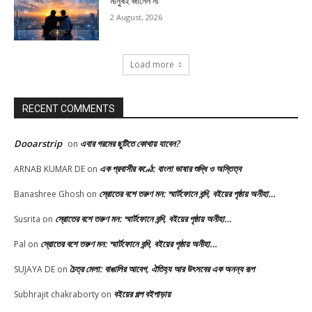
মানুষই জানেন না
2 August, 2026
Load more
RECENT COMMENTS
Dooarstrip
এবার গরমের ছুটিতে কোথায় যাবেন?
on
এক প্রবাসীর কণ্ঠে: বাংলা ভাষার শুদ্ধি ও অস্তিত্ব
ARNAB KUMAR DE
on
স্রোতের বশে তরুণ মন: স্মার্টফোনে বন্দি, বইয়ের পৃষ্ঠায় অনীহা…
Banashree Ghosh
on
স্রোতের বশে তরুণ মন: স্মার্টফোনে বন্দি, বইয়ের পৃষ্ঠায় অনীহা…
Susrita
on
স্রোতের বশে তরুণ মন: স্মার্টফোনে বন্দি, বইয়ের পৃষ্ঠায় অনীহা…
Pal
on
চৈত্র মেলা: বাঙালির আবেগ, ঐতিহ্য আর উৎসবের এক অনন্য রূপ
SUJAYA DE
on
বইয়ের গল্প বইপাড়ায়
Subhrajit chakraborty
on