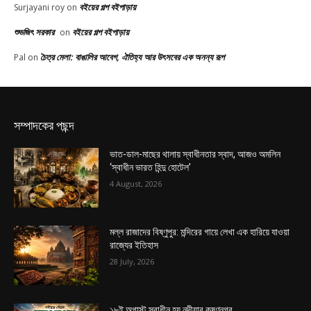
বইয়ের গল্প বইপাড়ায়
Surjayani roy
on
শুভজিৎ সরকার
বইয়ের গল্প বইপাড়ায়
on
চৈত্র মেলা: বাঙালির আবেগ, ঐতিহ্য আর উৎসবের এক অনন্য রূপ
Pal
on
সম্পাদকের পছন্দ
ভাত-ডাল-মাছের থালায় স্বাধীনতার স্বাদ, আজও অমলিন
‘স্বাধীন ভারত হিন্দু হোটেল’
4 August, 2026
মল্ল রাজাদের বিষ্ণুপুর: মন্দিরের গায়ে লেখা এক হারিয়ে যাওয়া
রাজ্যের ইতিহাস
28 July, 2026
১৮ই অগাস্ট স্বাধীন হয় নদীয়ার কৃষ্ণনগর