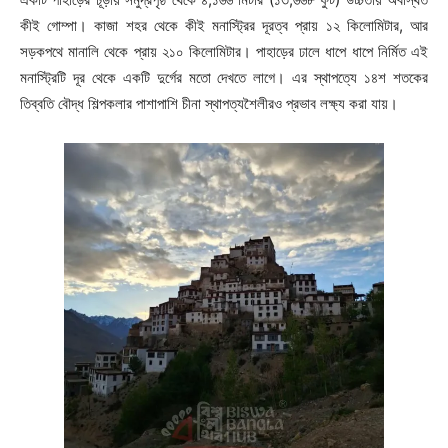
কীই গোম্পা। কাজা শহর থেকে কীই মনাস্ট্রির দূরত্ব প্রায় ১২ কিলোমিটার, আর
সড়কপথে মানালি থেকে প্রায় ২১০ কিলোমিটার। পাহাড়ের ঢালে ধাপে ধাপে নির্মিত এই
মনাস্ট্রিটি দূর থেকে একটি দুর্গের মতো দেখতে লাগে। এর স্থাপত্যে ১৪শ শতকের
তিব্বতি বৌদ্ধ শিল্পকলার পাশাপাশি চীনা স্থাপত্যশৈলীরও প্রভাব লক্ষ্য করা যায়।