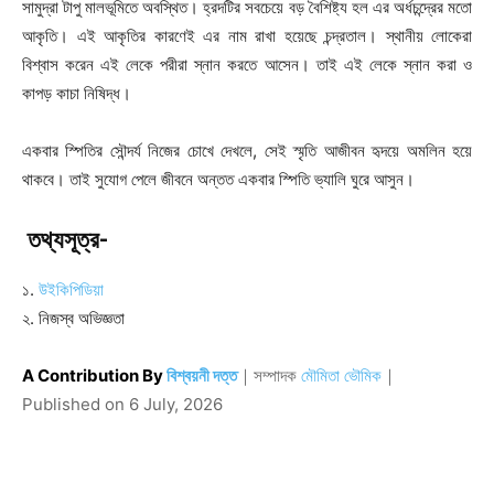
সামুদ্রা টাপু মালভূমিতে অবস্থিত। হ্রদটির সবচেয়ে বড় বৈশিষ্ট্য হল এর অর্ধচন্দ্রের মতো
আকৃতি। এই আকৃতির কারণেই এর নাম রাখা হয়েছে চন্দ্রতাল। স্থানীয় লোকেরা
বিশ্বাস করেন এই লেকে পরীরা স্নান করতে আসেন। তাই এই লেকে স্নান করা ও
কাপড় কাচা নিষিদ্ধ।
একবার স্পিতির সৌন্দর্য নিজের চোখে দেখলে, সেই স্মৃতি আজীবন হৃদয়ে অমলিন হয়ে
থাকবে। তাই সুযোগ পেলে জীবনে অন্তত একবার স্পিতি ভ্যালি ঘুরে আসুন।
তথ্যসূত্র-
১.
উইকিপিডিয়া
২. নিজস্ব অভিজ্ঞতা
A Contribution By
বিশ্বয়নী দত্ত
｜
সম্পাদক
মৌমিতা ভৌমিক
｜
Published on
6 July, 2026