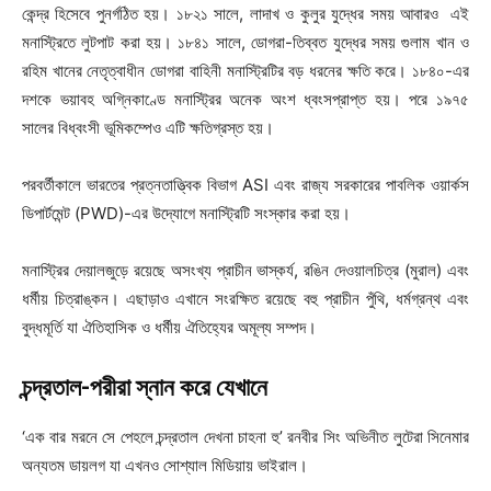
কেন্দ্র হিসেবে পুনর্গঠিত হয়। ১৮২১ সালে, লাদাখ ও কুলুর যুদ্ধের সময় আবারও এই
মনাস্ট্রিতে লুটপাট করা হয়। ১৮৪১ সালে, ডোগরা-তিব্বত যুদ্ধের সময় গুলাম খান ও
রহিম খানের নেতৃত্বাধীন ডোগরা বাহিনী মনাস্ট্রিটির বড় ধরনের ক্ষতি করে। ১৮৪০-এর
দশকে ভয়াবহ অগ্নিকাণ্ডে মনাস্ট্রির অনেক অংশ ধ্বংসপ্রাপ্ত হয়। পরে ১৯৭৫
সালের বিধ্বংসী ভূমিকম্পেও এটি ক্ষতিগ্রস্ত হয়।
পরবর্তীকালে ভারতের প্রত্নতাত্ত্বিক বিভাগ ASI এবং রাজ্য সরকারের পাবলিক ওয়ার্কস
ডিপার্টমেন্ট (PWD)-এর উদ্যোগে মনাস্ট্রিটি সংস্কার করা হয়।
মনাস্ট্রির দেয়ালজুড়ে রয়েছে অসংখ্য প্রাচীন ভাস্কর্য, রঙিন দেওয়ালচিত্র (মুরাল) এবং
ধর্মীয় চিত্রাঙ্কন। এছাড়াও এখানে সংরক্ষিত রয়েছে বহু প্রাচীন পুঁথি, ধর্মগ্রন্থ এবং
বুদ্ধমূর্তি যা ঐতিহাসিক ও ধর্মীয় ঐতিহ্যের অমূল্য সম্পদ।
চন্দ্রতাল-পরীরা স্নান করে যেখানে
‘এক বার মরনে সে পেহলে চন্দ্রতাল দেখনা চাহনা হু’ রনবীর সিং অভিনীত লুটেরা সিনেমার
অন্যতম ডায়লগ যা এখনও সোশ্যাল মিডিয়ায় ভাইরাল।