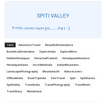
SPITI VALLEY
স্পিতি-এককথায় ভয়ঙ্কর সুন্দর………Part : 2
TAGS
AdventureTravel
BeautifulDestinations
BucketListDestination
ExploreIndia
ExploreMore
HiddenHimalayas
HimachalPradesh
HimalayanAdventure
HimalayanViews
IncredibleIndia
IndianMountains
LandscapePhotography
MountainLife
NatureLovers
OffbeatIndia
RoadTripIndia
SoloTravel
Spiti
SpitiDiaries
SpitiValley
TravelIndia
TravelPhotography
TravelReels
TravelStory
Wanderlust