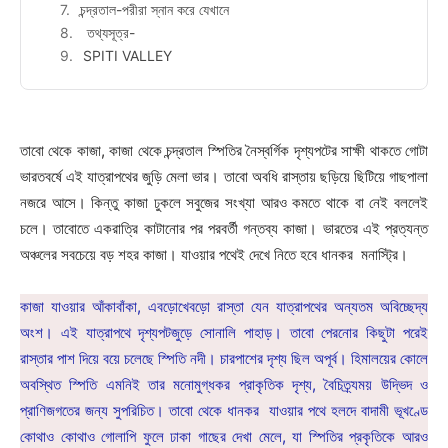
চন্দ্রতাল-পরীরা স্নান করে যেখানে
তথ্যসূত্র-
SPITI VALLEY
তাবো থেকে কাজা, কাজা থেকে চন্দ্রতাল স্পিতির নৈস্বর্গিক দৃশ্যপটের সাক্ষী থাকতে গোটা
ভারতবর্ষে এই যাত্রাপথের জুড়ি মেলা ভার। তাবো অবধি রাস্তায় ছড়িয়ে ছিটিয়ে গাছপালা
নজরে আসে। কিন্তু কাজা ঢুকলে সবুজের সংখ্যা আরও কমতে থাকে বা নেই বললেই
চলে। তাবোতে একরাত্রি কাটানোর পর পরবর্তী গন্তব্য কাজা। ভারতের এই প্রত্যন্ত
অঞ্চলের সবচেয়ে বড় শহর কাজা। যাওয়ার পথেই দেখে নিতে হবে ধানকর মনাস্ট্রি।
কাজা যাওয়ার আঁকাবাঁকা, এবড়োখেবড়ো রাস্তা যেন যাত্রাপথের অন্যতম অবিচ্ছেদ্য
অংশ। এই যাত্রাপথে দৃশ্যপটজুড়ে সোনালি পাহাড়। তাবো পেরনোর কিছুটা পরেই
রাস্তার পাশ দিয়ে বয়ে চলেছে স্পিতি নদী। চারপাশের দৃশ্য ছিল অপূর্ব। হিমালয়ের কোলে
অবস্থিত স্পিতি এমনিই তার মনোমুগ্ধকর প্রাকৃতিক দৃশ্য, বৈচিত্র্যময় উদ্ভিদ ও
প্রাণিজগতের জন্য সুপরিচিত। তাবো থেকে ধানকর যাওয়ার পথে হলদে বাদামী ভূখণ্ডে
কোথাও কোথাও গোলাপি ফুলে ঢাকা গাছের দেখা মেলে, যা স্পিতির প্রকৃতিকে আরও