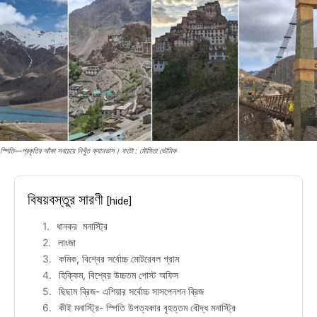
স্পিতি—প্রকৃতির আঁকা সবচেয়ে নিখুঁত ক্যানভাস। ফটো : মৌমিতা ভৌমিক
বিষয়বস্তুর সারণী
[hide]
ধানকর মনাস্ট্রি
লাংজা
কমিক, বিশ্বের সর্বোচ্চ মোটরেবল গ্রাম
হিক্কিম, বিশ্বের উচ্চতম পোস্ট অফিস
ছিছাম ব্রিজ- এশিয়ার সর্বোচ্চ সাসপেনশন ব্রিজ
কীই মনাস্ট্রি- স্পিতি উপত্যকার বৃহত্তম বৌদ্ধ মনাস্ট্রি