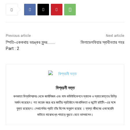
Previous article
Next article
স্পিতি-এককথায় ভয়ঙ্কর সুন্দর………
ফিলাডেলফিয়ার স্বাধীনতার শহর
Part : 2
বিশ্বয়নী দত্ত
কলকাতা বিশ্ববিদ্য়ালয় থেকে জার্নালিজম এবং মাস কমিউনিকেশনে স্নাতক ও স্নাতকোত্তর ডিগ্রি
অর্জন করেছেন। গত কয়েক বছর ধরে জাতীয় প্রতিষ্ঠানে সাংবাদিকতা ও কন্টেট রাইটিং-এর সঙ্গে
যুক্ত রয়েছেন। লেখালেখির প্রতি তাঁর বিশেষ অনুরাগ রয়েছে । ব্যস্ত জীবনের একঘেয়েমি
কাটাতে মাঝেমধ্যে পাহাড়ে ঘুরতে যেতে ভালবাসেন।