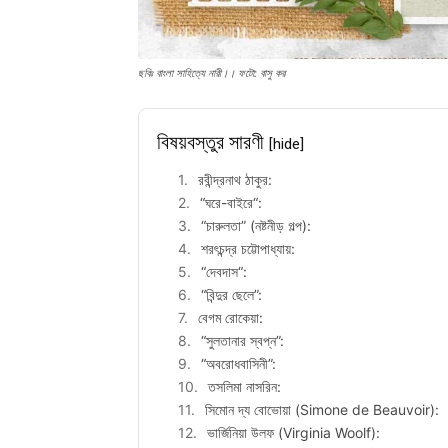
ছবিঃ বাংলা সাহিত্যে নারী।। ফটো: বাসু কর
বিষয়বস্তুর সারণী
[hide]
রবীন্দ্রনাথ ঠাকুর:
“ঘরে-বাইরে“:
“চারুলতা” (নষ্টনীড় গল্প):
শরৎচন্দ্র চট্টোপাধ্যায়:
“দেবদাস“:
“বিন্দুর ছেলে”:
বেগম রোকেয়া:
“সুলতানার স্বপ্ন”:
“অবরোধবাসিনী”:
তসলিমা নাসরিন:
সিমোন দ্য বোভোয়া (Simone de Beauvoir):
ভার্জিনিয়া উলফ (Virginia Woolf):