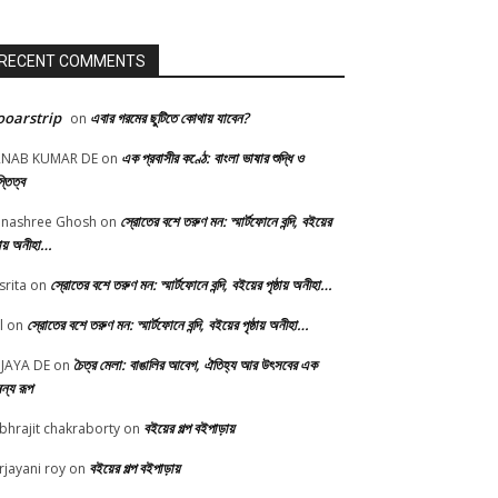
RECENT COMMENTS
oarstrip
এবার গরমের ছুটিতে কোথায় যাবেন?
on
এক প্রবাসীর কণ্ঠে: বাংলা ভাষার শুদ্ধি ও
RNAB KUMAR DE
on
্তিত্ব
স্রোতের বশে তরুণ মন: স্মার্টফোনে বন্দি, বইয়ের
nashree Ghosh
on
্ঠায় অনীহা…
স্রোতের বশে তরুণ মন: স্মার্টফোনে বন্দি, বইয়ের পৃষ্ঠায় অনীহা…
srita
on
স্রোতের বশে তরুণ মন: স্মার্টফোনে বন্দি, বইয়ের পৃষ্ঠায় অনীহা…
l
on
চৈত্র মেলা: বাঙালির আবেগ, ঐতিহ্য আর উৎসবের এক
JAYA DE
on
ন্য রূপ
বইয়ের গল্প বইপাড়ায়
bhrajit chakraborty
on
বইয়ের গল্প বইপাড়ায়
rjayani roy
on