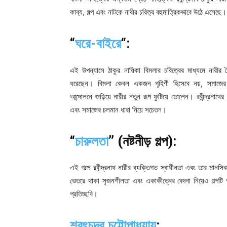
কাব্য, গল্প এবং নাটকে নারীর চরিত্র বহুমাত্রিকভাবে উঠে এসেছে
“
ঘরে-বাইরে
“:
এই উপন্যাসে ঠাকুর নায়িকা বিমলার চরিত্রের মাধ্যমে নারীর দ্
ধরেছেন। বিমলা কেবল একজন গৃহিণী হিসেবে নয়, সমাজের
আন্দোলনে জড়িয়ে নারীর নতুন রূপ ফুটিয়ে তোলেন। রবীন্দ্রনাথের ন
এবং সমাজের চলমান ধারা নিয়ে সচেতন।
“
চারুলতা
” (নষ্টনীড় গল্প):
এই গল্পে রবীন্দ্রনাথ নারীর ব্যক্তিগত স্বাধীনতা এবং তার মা
ভেতরে থাকা সৃজনশীলতা এবং একাকীত্বের বেদনা নিয়েও গল্পটি 
প্রতিচ্ছবি।
শরৎচন্দ্র চট্টোপাধ্যায়
: