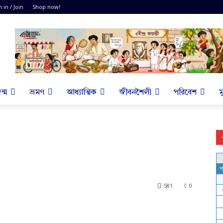
n in / Join
Shop now!
ন্ম
ভ্রমণ
আধ্যাত্মিক
জীবনশৈলী
পরিবেশ
ম
581
0