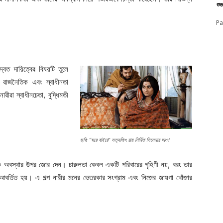
শু
।
Pa
বৈত দায়িত্বের বিষয়টি তুলে
 রাজনৈতিক এবং স্বাধীনতা
ারীরা স্বাধীনচেতা, বুদ্ধিমতী
ছবি: “ঘরে বাইরে” সত্যজিৎ রায় নির্মিত সিনেমার অংশ
নসিক অবস্থার উপর জোর দেন। চারুলতা কেবল একটি পরিবারের গৃহিণী নয়, বরং তার
আবর্তিত হয়। এ গল্প নারীর মনের ভেতরকার সংগ্রাম এবং নিজের জায়গা খোঁজার