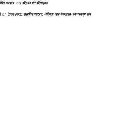
ভজিৎ সরকার
বইয়ের গল্প বইপাড়ায়
on
চৈত্র মেলা: বাঙালির আবেগ, ঐতিহ্য আর উৎসবের এক অনন্য রূপ
l
on