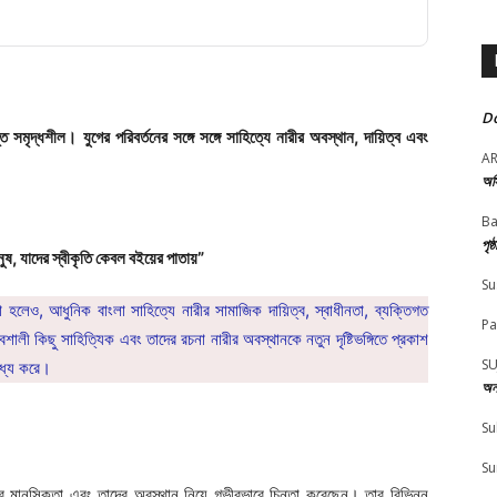
Do
্ত সমৃদ্ধশীল। যুগের পরিবর্তনের সঙ্গে সঙ্গে সাহিত্যে নারীর অবস্থান, দায়িত্ব এবং
A
অস
Ba
পৃষ
ুষ, যাদের স্বীকৃতি কেবল বইয়ের পাতায়”
Su
রা হলেও, আধুনিক বাংলা সাহিত্যে নারীর সামাজিক দায়িত্ব, স্বাধীনতা, ব্যক্তিগত
Pa
ালী কিছু সাহিত্যিক এবং তাদের রচনা নারীর অবস্থানকে নতুন দৃষ্টিভঙ্গিতে প্রকাশ
SU
বাধ্য করে।
অন
Su
Su
নারীর মানসিকতা এবং তাদের অবস্থান নিয়ে গভীরভাবে চিন্তা করেছেন। তার বিভিন্ন