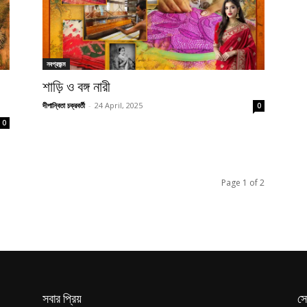
নবপ্রজন্ম
শাড়ি ও বঙ্গ নারী
দীপান্বিতা চক্রবর্তী
-
24 April, 2025
0
0
Page 1 of 2
সবার প্রিয়
সে