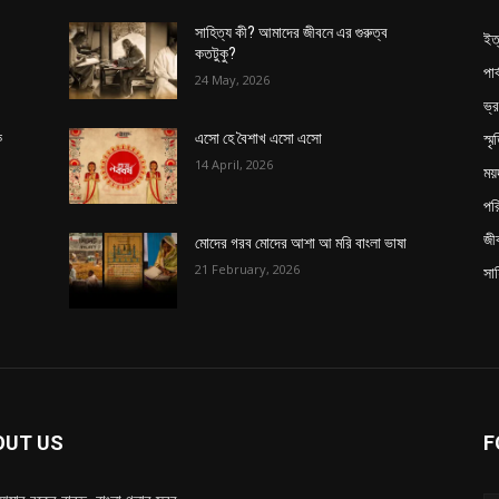
সাহিত্য কী? আমাদের জীবনে এর গুরুত্ব
ইত
কতটুকু?
পার
24 May, 2026
ভ্
স্ম
ক
এসো হে বৈশাখ এসো এসো
14 April, 2026
ময়
পর
জী
মোদের গরব মোদের আশা আ মরি বাংলা ভাষা
21 February, 2026
সাহ
OUT US
F