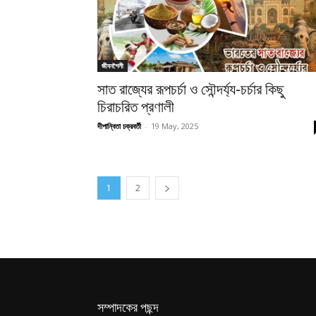
জীবনশৈলী
সাত রাজ্যের রূপচর্চা ও সৌন্দর্য্য-চর্চার কিছু
চিরাচরিত প্রণালী
দীপান্বিতা চক্রবর্তী
-
19 May, 2025
1
2
সম্পাদকের পছন্দ