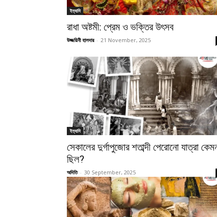
ইত্যাদি
রাধা অষ্টমী: প্রেম ও ভক্তির উৎসব
উজ্জয়িনী হালদার
-
21 November, 2025
ইত্যাদি
সেকালের দুর্গাপুজোর শতাব্দী পেরোনো যাত্রা কেম
ছিল?
অদিতি
-
30 September, 2025