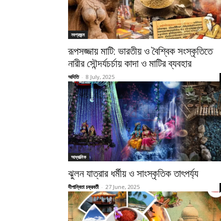
নবপ্রজন্ম
রূপসজ্জায় মাটি: ভারতীয় ও বৈশ্বিক সংস্কৃতিতে
নারীর সৌন্দর্যচর্চায় কাদা ও মাটির ব্যবহার
অদিতি
-
8 July, 2025
আধ্যাত্মিক
ঝুলন যাত্রার ধর্মীয় ও সাংস্কৃতিক তাৎপর্য্য
দীপান্বিতা চক্রবর্তী
-
27 June, 2025