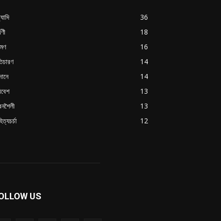
্যাদি
36
্বণী
18
রমণ
16
ৃতিচারণ
14
দানে
14
িবেশ
13
বনশৈলী
13
িত্যচর্চা
12
OLLOW US