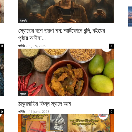
ইত্যাদি
স্রোতের বশে তরুণ মন: স্মার্টফোনে বন্দি, বইয়ের
পৃষ্ঠায় অনীহা…
অদিতি
-
1 July, 2025
0
3
সুখাদ্য
ঠাকুরবাড়ির ভিন্ন স্বাদে আম
অদিতি
-
11 June, 2025
0
0