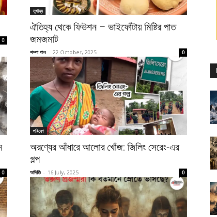
সুখাদ্য
ঐতিহ্য থেকে ফিউশন – ভাইফোঁটায় মিষ্টির পাত
জমজমাট
0
শম্পা পাল
-
22 October, 2025
0
পরিবেশ
ন
অরণ্যের আঁধারে আলোর খোঁজ: জিলিং সেরেং-এর
গল্প
অদিতি
-
16 July, 2025
0
0