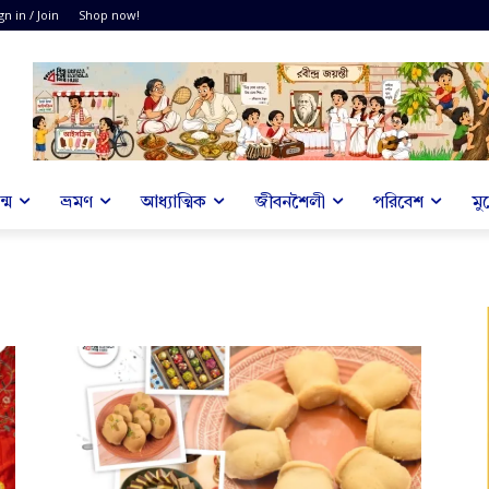
gn in / Join
Shop now!
্ম
ভ্রমণ
আধ্যাত্মিক
জীবনশৈলী
পরিবেশ
মু