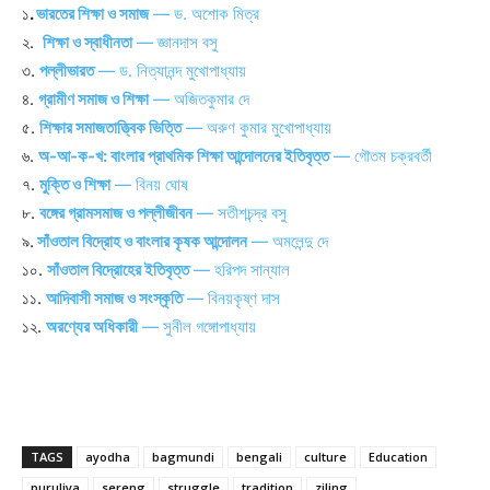
১
.
ভারতের শিক্ষা ও সমাজ
— ড. অশোক মিত্র
২.
শিক্ষা ও স্বাধীনতা
— জ্ঞানদাস বসু
৩.
পল্লীভারত
— ড. নিত্যানন্দ মুখোপাধ্যায়
৪.
গ্রামীণ সমাজ ও শিক্ষা
— অজিতকুমার দে
৫.
শিক্ষার সমাজতাত্ত্বিক ভিত্তি
— অরুণ কুমার মুখোপাধ্যায়
৬.
অ-আ-ক-খ: বাংলার প্রাথমিক শিক্ষা আন্দোলনের ইতিবৃত্ত
— গৌতম চক্রবর্তী
৭.
মুক্তি ও শিক্ষা
— বিনয় ঘোষ
৮.
বঙ্গের গ্রামসমাজ ও পল্লীজীবন
— সতীশচন্দ্র
বসু
৯.
সাঁওতাল বিদ্রোহ ও বাংলার কৃষক আন্দোলন
— অমলেন্দু দে
১০.
সাঁওতাল বিদ্রোহের ইতিবৃত্ত
— হরিপদ সান্যাল
১১.
আদিবাসী সমাজ ও সংস্কৃতি
— বিনয়কৃষ্ণ দাস
১২.
অরণ্যের অধিকারী
— সুনীল গঙ্গোপাধ্যায়
TAGS
ayodha
bagmundi
bengali
culture
Education
puruliya
sereng
struggle
tradition
ziling