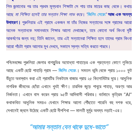
শিশু জন্মানোর পর তার প্রথম মূল্যবান শিক্ষাটা সে পায় তার মায়ের কাছ থেকে। কথায়
আছে
মা শিক্ষিত হলেই তার সন্তান শিক্ষা লাভ করে
। ‘
জিলিং সেরেং
’ আজ এক অনন্য
উদাহরণ।
পুরুলিয়ার এই গ্রামে একজন মা তাঁর নিজের সন্তানের সঙ্গে গ্রামের আরো
অনেক সন্তানকে সমানভাবে শিক্ষার আলো দেখাচ্ছেন, তবে কোনো অর্থ কিংবা দৃষ্টি
আকর্ষণের জন্য নয়; তিনি জানেন, তার এই সন্তানেরা শিক্ষিত হলে তাদের গ্রাম কিংবা
আরো পাঁচটা গ্রাম আলোর মুখ দেখবে, সকালে স্বপ্ন সত্যি করতে পারবে।
পশ্চিমবঙ্গের পুরুলিয়া জেলার বাগমুন্ডির অযোধ্যা পাহাড়ের এক প্রত্যন্ত কোণে লুকিয়ে
আছে একটি ছোট্ট পাহাড়ি গ্রাম —
জিলিং সেরেং
। সমতল ভূমি থেকে প্রায় ১০০০ ফুট
উঁচুতে অবস্থান করা এই গ্রামটির নিকটতম বাজার প্রায় ২৫ কিলোমিটার দূরে। আধুনিক
নাগরিক জীবনের ছোঁয়া এখানে খুবই ক্ষীণ। চারদিক জুড়ে পাথুরে পাহাড়, অরণ্য আর
নির্জনতা। এখানে বাস করেন প্রায় ৯৫টি আদিবাসী পরিবার। বর্তমানে কৃত্রিম “AI”
কথাকথিত আধুনিক সময়ও যেখানে শিক্ষার আলো পৌঁছাতে পারেনি বহু দশক ধরে,
সেখানেই জ্বলে উঠেছে একটি ছোট্ট দীপশিখা — মালতী মুর্মুর অদম্য লড়াই-এর।
“আমার সন্তান যেন থাকে দুধে-ভাতে”