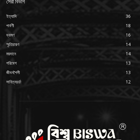
সেরা বিভাগ
ইত্যাদি
36
পার্বণী
18
ভ্রমণ
16
স্মৃতিচারণ
14
ময়দানে
14
পরিবেশ
13
জীবনশৈলী
13
সাহিত্যচর্চা
12