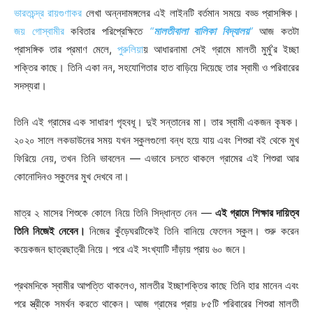
ভারতচন্দ্র রায়গুণাকর
লেখা অন্নদামঙ্গলের এই লাইনটি বর্তমান সময়ে বড্ড প্রাসঙ্গিক।
জয় গোস্বামীর
কবিতার পরিপ্রেক্ষিতে
“
মালতীবালা বালিকা বিদ্যালয়
”
আজ কতটা
প্রাসঙ্গিক তার প্রমাণ মেলে,
পুরুলিয়া
য় আধারনামা সেই গ্রামে মালতী মুর্মু’র ইচ্ছা
শক্তির কাছে। তিনি একা নন, সহযোগিতার হাত বাড়িয়ে দিয়েছে তার স্বামী ও পরিবারের
সদস্যরা।
তিনি এই গ্রামের এক সাধারণ গৃহবধূ। দুই সন্তানের মা। তার স্বামী একজন কৃষক।
২০২০ সালে লকডাউনের সময় যখন স্কুলগুলো বন্ধ হয়ে যায় এবং শিশুরা বই থেকে মুখ
ফিরিয়ে নেয়, তখন তিনি ভাবলেন — এভাবে চলতে থাকলে গ্রামের এই শিশুরা আর
কোনোদিনও স্কুলের মুখ দেখবে না।
মাত্র ২ মাসের শিশুকে কোলে নিয়ে তিনি সিদ্ধান্ত নেন —
এই গ্রামে শিক্ষার দায়িত্ব
তিনি নিজেই নেবেন।
নিজের কুঁড়েঘরটিকেই তিনি বানিয়ে ফেলেন স্কুল। শুরু করেন
কয়েকজন ছাত্রছাত্রী নিয়ে। পরে এই সংখ্যাটি দাঁড়ায় প্রায় ৬০ জনে।
প্রথমদিকে স্বামীর আপত্তি থাকলেও, মালতীর ইচ্ছাশক্তির কাছে তিনি হার মানেন এবং
পরে স্ত্রীকে সমর্থন করতে থাকেন। আজ গ্রামের প্রায় ৮৫টি পরিবারের শিশুরা মালতী