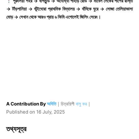
পুরুলিয়া শহর → বাগমুন্ডি → অযোধ্যা পাহাড় রোড → মার্বেল লেকের পাশের রাস্তা
→ টাঁড়পানিয়া → ভুঁইঘোরা প্রাথমিক বিদ্যালয় → বাঁদিকে ঘুরে → সোজা তেলিয়াভাসা
মোড় → সেখান থেকে আরও প্রায় ৬ কিমি এগোলেই জিলিং সেরেং।
A Contribution By
অদিতি
｜
চিত্রশিল্পী
বাসু কর
｜
Published on
16 July, 2025
তথ্যসূত্র