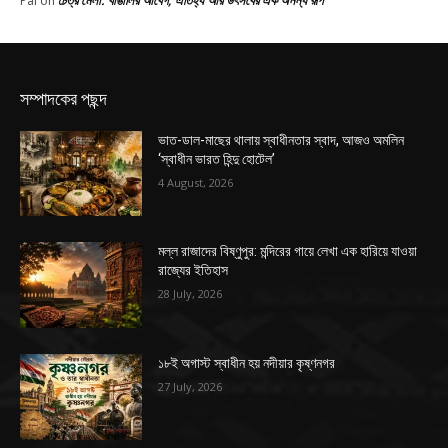
Pal
on
সম্পাদকের পছন্দ
ভাত-ডাল-মাছের থালায় স্বাধীনতার স্বাদ, আজও অমলিন
‘স্বাধীন ভারত হিন্দু হোটেল’
4 August, 2026
মল্ল রাজাদের বিষ্ণুপুর: মন্দিরের গায়ে লেখা এক হারিয়ে যাওয়া
রাজ্যের ইতিহাস
28 July, 2026
১৮ই অগাস্ট স্বাধীন হয় নদীয়ার কৃষ্ণনগর
27 July, 2026