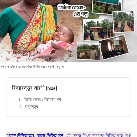
অরণ্যের আঁধারে আলোর খোঁজে জিলিংসেরেং।। ছবি : বাসু কর
বিষয়বস্তুর সারণী
[hide]
জিলিং সেরেং পৌঁছানোর পথ
তথ্যসূত্র
“মানুষ শিক্ষিত হলে, সমাজ শিক্ষিত হবে”
এই সমাজ কিংবা মানুষকে শিক্ষিত করে কে?