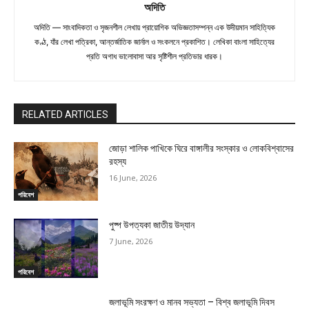
অদিতি
অদিতি — সাংবাদিকতা ও সৃজনশীল লেখায় প্রায়োগিক অভিজ্ঞতাসম্পন্ন এক উদীয়মান সাহিত্যিক
কণ্ঠ, যাঁর লেখা পত্রিকা, আন্তর্জাতিক জার্নাল ও সংকলনে প্রকাশিত। লেখিকা বাংলা সাহিত্যের
প্রতি অগাধ ভালোবাসা আর সৃষ্টিশীল প্রতিভার ধারক।
RELATED ARTICLES
জোড়া শালিক পাখিকে ঘিরে বাঙ্গালীর সংস্কার ও লোকবিশ্বাসের
রহস্য
16 June, 2026
পরিবেশ
পুষ্প উপত্যকা জাতীয় উদ্যান
7 June, 2026
পরিবেশ
জলাভূমি সংরক্ষণ ও মানব সভ্যতা – বিশ্ব জলাভূমি দিবস