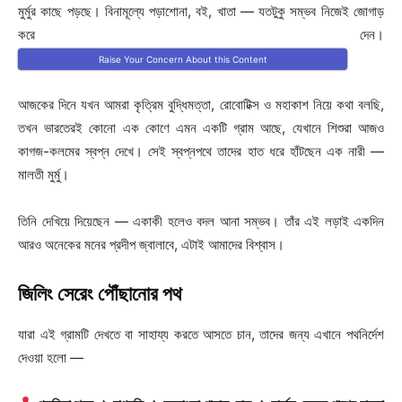
মুর্মুর কাছে পড়ছে। বিনামূল্যে পড়াশোনা, বই, খাতা — যতটুকু সম্ভব নিজেই জোগাড়
করে দেন।
Raise Your Concern About this Content
আজকের দিনে যখন আমরা কৃত্রিম বুদ্ধিমত্তা, রোবোটিক্স ও মহাকাশ নিয়ে কথা বলছি,
তখন ভারতেরই কোনো এক কোণে এমন একটি গ্রাম আছে, যেখানে শিশুরা আজও
কাগজ-কলমের স্বপ্ন দেখে। সেই স্বপ্নপথে তাদের হাত ধরে হাঁটছেন এক নারী —
মালতী মুর্মু।
তিনি দেখিয়ে দিয়েছেন — একাকী হলেও বদল আনা সম্ভব। তাঁর এই লড়াই একদিন
আরও অনেকের মনের প্রদীপ জ্বালাবে, এটাই আমাদের বিশ্বাস।
জিলিং সেরেং পৌঁছানোর পথ
যারা এই গ্রামটি দেখতে বা সাহায্য করতে আসতে চান, তাদের জন্য এখানে পথনির্দেশ
দেওয়া হলো —