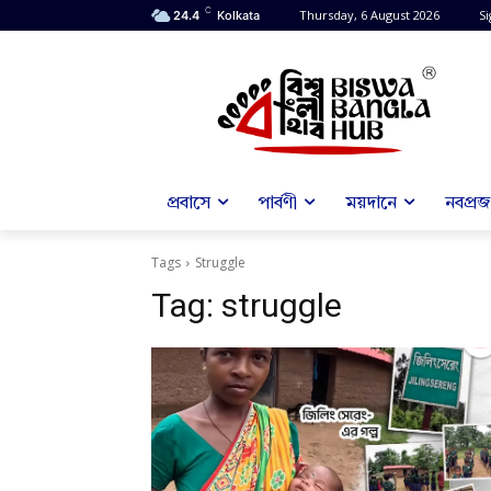
C
Thursday, 6 August 2026
Si
24.4
Kolkata
প্রবাসে
পার্বণী
ময়দানে
নবপ্রজন
Tags
Struggle
Tag:
struggle