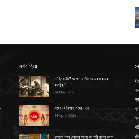
সবার প্রিয়
সে
সাহিত্য কী? আমাদের জীবনে এর গুরুত্ব
ইত
কতটুকু?
পার
24 May, 2026
ভ্
স্ম
ক
এসো হে বৈশাখ এসো এসো
14 April, 2026
ময়
পর
জী
মোদের গরব মোদের আশা আ মরি বাংলা ভাষা