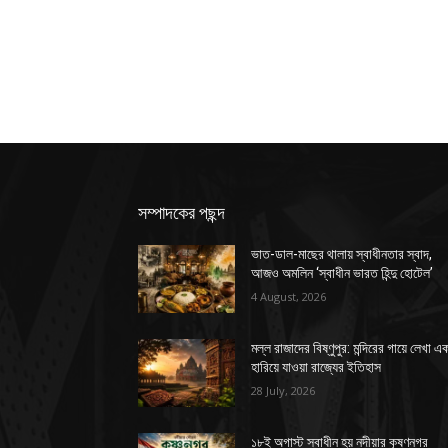
সম্পাদকের পছন্দ
ভাত-ডাল-মাছের থালায় স্বাধীনতার স্বাদ,
আজও অমলিন ‘স্বাধীন ভারত হিন্দু হোটেল’
4 August, 2026
মল্ল রাজাদের বিষ্ণুপুর: মন্দিরের গায়ে লেখা এ
হারিয়ে যাওয়া রাজ্যের ইতিহাস
28 July, 2026
১৮ই অগাস্ট স্বাধীন হয় নদীয়ার কৃষ্ণনগর