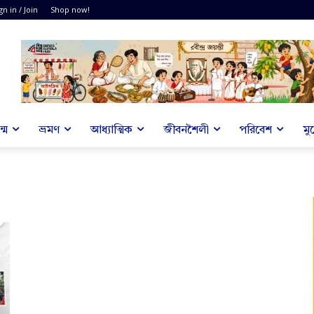
gn in / Join
Shop now!
্ম
ভ্রমণ
আধ্যাত্মিক
জীবনশৈলী
পরিবেশ
মু