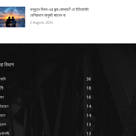
বন্ধুত্ব দিবস-এর জন্ম কোথায়? যে ইতিহাসটা
বেশিরভাগ মানুষই জানেন না
2 August, 2026
রা বিভাগ
্যাদি
36
্বণী
18
রমণ
16
ৃতিচারণ
14
দানে
14
িবেশ
13
বনশৈলী
13