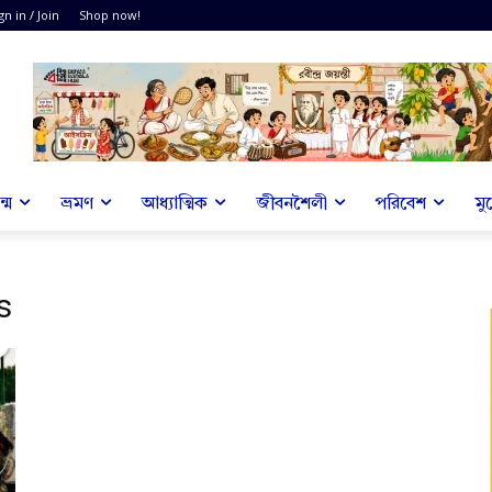
gn in / Join
Shop now!
্ম
ভ্রমণ
আধ্যাত্মিক
জীবনশৈলী
পরিবেশ
মু
s