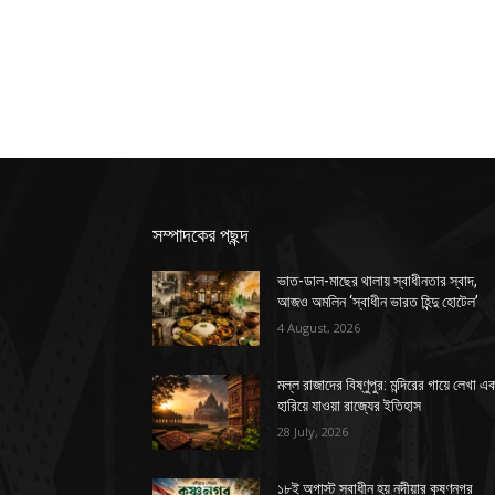
সম্পাদকের পছন্দ
ভাত-ডাল-মাছের থালায় স্বাধীনতার স্বাদ,
আজও অমলিন ‘স্বাধীন ভারত হিন্দু হোটেল’
4 August, 2026
মল্ল রাজাদের বিষ্ণুপুর: মন্দিরের গায়ে লেখা এ
হারিয়ে যাওয়া রাজ্যের ইতিহাস
28 July, 2026
১৮ই অগাস্ট স্বাধীন হয় নদীয়ার কৃষ্ণনগর