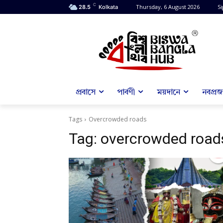
C
Thursday, 6 August 2026
Si
28.5
Kolkata
প্রবাসে
পার্বণী
ময়দানে
নবপ্রজন
Tags
Overcrowded roads
Tag:
overcrowded road