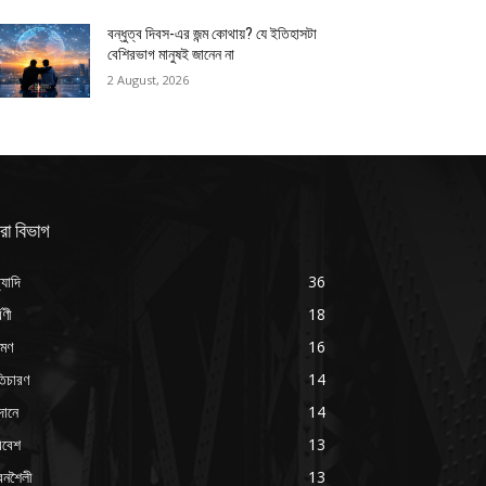
বন্ধুত্ব দিবস-এর জন্ম কোথায়? যে ইতিহাসটা
বেশিরভাগ মানুষই জানেন না
2 August, 2026
রা বিভাগ
্যাদি
36
্বণী
18
রমণ
16
ৃতিচারণ
14
দানে
14
িবেশ
13
বনশৈলী
13