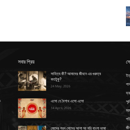
সবার প্রিয়
সে
সাহিত্য কী? আমাদের জীবনে এর গুরুত্ব
ইত
কতটুকু?
পার
24 May, 2026
ভ্
স্ম
ক
এসো হে বৈশাখ এসো এসো
14 April, 2026
ময়
পর
জী
মোদের গরব মোদের আশা আ মরি বাংলা ভাষা