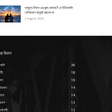
বন্ধুত্ব দিবস-এর জন্ম কোথায়? যে ইতিহাসটা
বেশিরভাগ মানুষই জানেন না
2 August, 2026
রা বিভাগ
্যাদি
36
্বণী
18
রমণ
16
ৃতিচারণ
14
দানে
14
িবেশ
13
বনশৈলী
13