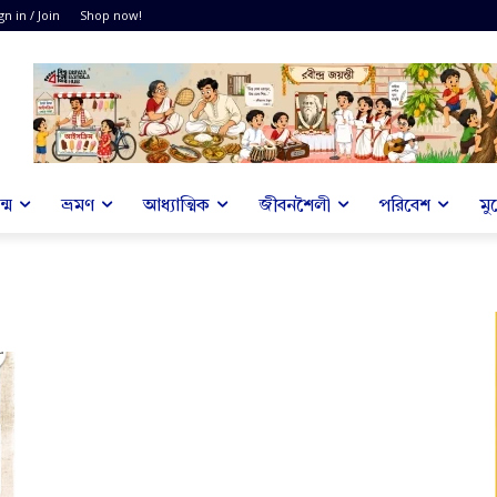
gn in / Join
Shop now!
্ম
ভ্রমণ
আধ্যাত্মিক
জীবনশৈলী
পরিবেশ
মু