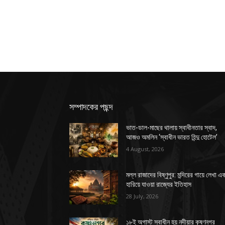
সম্পাদকের পছন্দ
ভাত-ডাল-মাছের থালায় স্বাধীনতার স্বাদ,
আজও অমলিন ‘স্বাধীন ভারত হিন্দু হোটেল’
4 August, 2026
মল্ল রাজাদের বিষ্ণুপুর: মন্দিরের গায়ে লেখা এ
হারিয়ে যাওয়া রাজ্যের ইতিহাস
28 July, 2026
১৮ই অগাস্ট স্বাধীন হয় নদীয়ার কৃষ্ণনগর