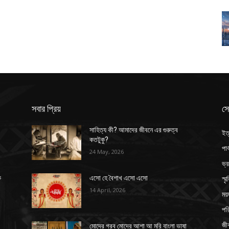
সবার প্রিয়
সে
সাহিত্য কী? আমাদের জীবনে এর গুরুত্ব
ইত
কতটুকু?
পার
24 May, 2026
ভ্
স্ম
ক
এসো হে বৈশাখ এসো এসো
14 April, 2026
ময়
পর
জী
মোদের গরব মোদের আশা আ মরি বাংলা ভাষা