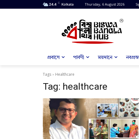
C
Thursday, 6 August 2026
Si
24.4
Kolkata
প্রবাসে
পার্বণী
ময়দানে
নবপ্রজন
Tags
Healthcare
Tag:
healthcare