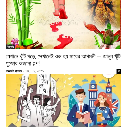
ইত্যাদি
যেখানে খুঁটি পড়ে, সেখানেই শুরু হয় মায়ের আগমনী — জানুন খুঁটি
পুজোর অজানা গল্প!
উজ্জয়িনী হালদার
-
30 July, 2025
0