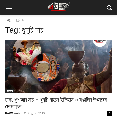
Tags
ধুনুচি নাচ
Tag:
ধুনুচি নাচ
ইত্যাদি
ঢাক, ধূপ আর নাচ – ধুনুচি নাচের ইতিহাস ও বাঙালির উৎসবের
মেলবন্ধন
উজ্জয়িনী হালদার
-
30 August, 2025
0