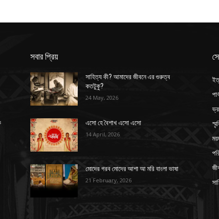
সবার প্রিয়
সে
সাহিত্য কী? আমাদের জীবনে এর গুরুত্ব
ইত
কতটুকু?
পার
24 May, 2026
ভ্
স্ম
ক
এসো হে বৈশাখ এসো এসো
14 April, 2026
ময়
পর
জী
মোদের গরব মোদের আশা আ মরি বাংলা ভাষা
21 February, 2026
সাহ