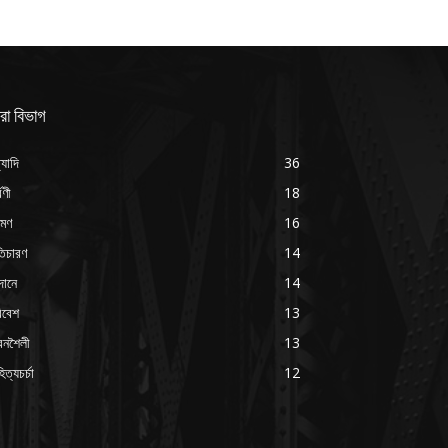
রা বিভাগ
্যাদি
36
্বণী
18
রমণ
16
ৃতিচারণ
14
দানে
14
িবেশ
13
বনশৈলী
13
িত্যচর্চা
12