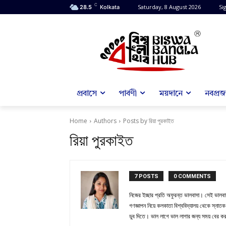
C
Saturday, 8 August 2026
Sig
28.5
Kolkata
প্রবাসে
পার্বণী
ময়দানে
নবপ্রজন
Home
Authors
Posts by রিয়া পুরকাইত
রিয়া পুরকাইত
7 POSTS
0 COMMENTS
নিজের ইচ্ছার প্রতি অফুরন্ত ভালবাসা। সেই ভালবাস
গণজ্ঞাপন নিয়ে কলকাতা বিশ্ববিদ্যালয় থেকে স্না
ডুব দিতে। ভাল লাগে ভাল লাগার জন্য সময় বের 