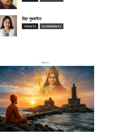
রিয়া পুরকাইত
7 POSTS
0 COMMENTS
- বিজ্ঞাপন -