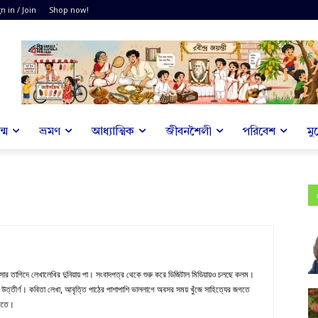
n in / Join
Shop now!
্ম
ভ্রমণ
আধ্যাত্মিক
জীবনশৈলী
পরিবেশ
মু
ার তাগিদে লেখালেখির দুনিয়ায় পা। সংবাদপত্র থেকে শুরু করে ডিজিটাল মিডিয়ায়‌ও চলছে কলম।
তক উত্তীর্ণ। কবিতা লেখা, আবৃত্তি পাঠের পাশাপাশি ভাললাগে অবসর সময় খুঁজে সাহিত্যের জগতে
করতে।