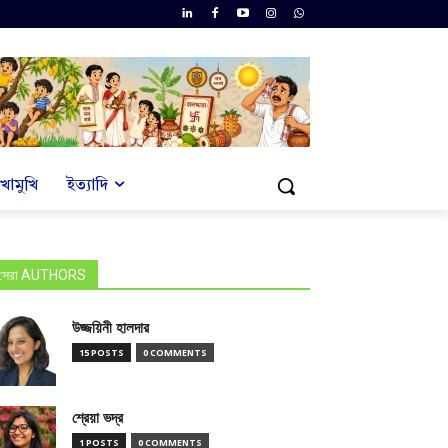
খোমুখি
ইত্যাদি
সেরা AUTHORS
উজ্জয়িনী হালদার
15 POSTS
0 COMMENTS
শ্রেয়া ভদ্র
1 POSTS
0 COMMENTS