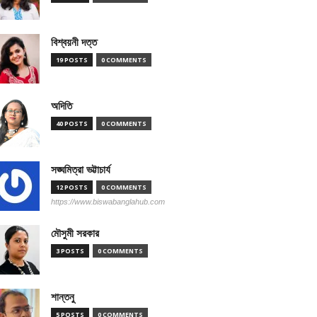
বিশ্বয়নী দত্ত
19 POSTS
0 COMMENTS
অদিতি
40 POSTS
0 COMMENTS
সঙ্ঘমিত্রা ভট্টাচার্য
12 POSTS
0 COMMENTS
https://www.biswabanglahub.com
মৌসুমী সরকার
3 POSTS
0 COMMENTS
শান্তনু
5 POSTS
0 COMMENTS