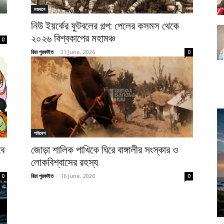
ময়দানে
নিউ ইয়র্কের ফুটবলের গল্প: পেলের কসমস থেকে
২০২৬ বিশ্বকাপের মহামঞ্চ
0
রিয়া পুরকাইত
-
21 June, 2026
0
পরিবেশ
বে
জোড়া শালিক পাখিকে ঘিরে বাঙ্গালীর সংস্কার ও
লোকবিশ্বাসের রহস্য
রিয়া পুরকাইত
-
16 June, 2026
0
0