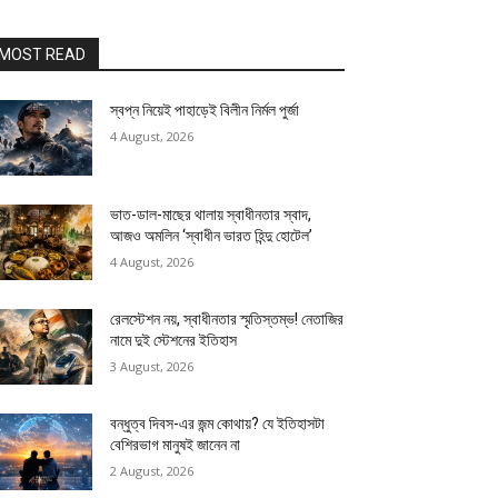
MOST READ
স্বপ্ন নিয়েই পাহাড়েই বিলীন নির্মল পুর্জা
4 August, 2026
ভাত-ডাল-মাছের থালায় স্বাধীনতার স্বাদ,
আজও অমলিন ‘স্বাধীন ভারত হিন্দু হোটেল’
4 August, 2026
রেলস্টেশন নয়, স্বাধীনতার স্মৃতিস্তম্ভ! নেতাজির
নামে দুই স্টেশনের ইতিহাস
3 August, 2026
বন্ধুত্ব দিবস-এর জন্ম কোথায়? যে ইতিহাসটা
বেশিরভাগ মানুষই জানেন না
2 August, 2026