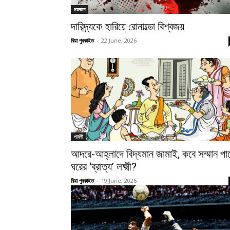
ময়দানে
দারিদ্র্যকে হারিয়ে রোনাল্ডো বিশ্বজয়
রিয়া পুরকাইত
-
22 June, 2026
পার্বণী
আদরে-আহ্লাদে বিদ্যমান জামাই, কবে সম্মান পা
ঘরের ‘ব্রাত্য’ লক্ষ্মী?
রিয়া পুরকাইত
-
19 June, 2026