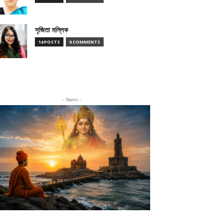
সৃজিতা মল্লিক
14 POSTS
0 COMMENTS
- বিজ্ঞাপন -