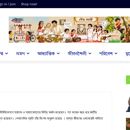
gn in / Join
Shop now!
্ম
ভ্রমণ
আধ্যাত্মিক
জীবনশৈলী
পরিবেশ
মু
স কমিউনিকেশনে স্নাতক ও স্নাতকোত্তর ডিগ্রি অর্জন করেছেন। গত কয়েক বছর ধরে জাতীয়
ে যুক্ত রয়েছেন। লেখালেখির প্রতি তাঁর বিশেষ অনুরাগ রয়েছে । ব্যস্ত জীবনের একঘেয়েমি কাটাতে