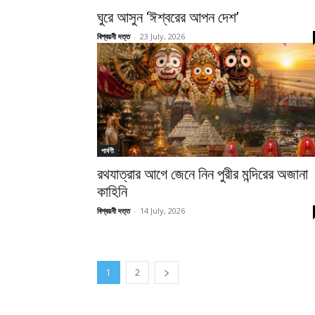
ঘুরে আসুন ‘ঈশ্বরের আপন দেশ’
বিশ্বয়নী দত্ত
-
23 July, 2026
পার্বণী
রথযাত্রার আগে জেনে নিন পুরীর মন্দিরের অজানা
কাহিনি
বিশ্বয়নী দত্ত
-
14 July, 2026
1
2