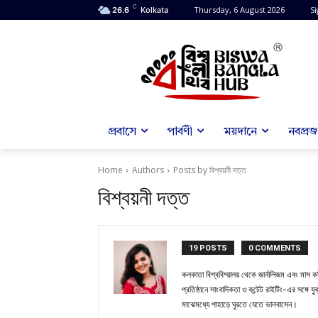
C
Thursday, 6 August 2026
Si
26.6
Kolkata
প্রবাসে
পার্বণী
ময়দানে
নবপ্রজন
Home
Authors
Posts by বিশ্বয়নী দত্ত
বিশ্বয়নী দত্ত
19 POSTS
0 COMMENTS
কলকাতা বিশ্ববিদ্য়ালয় থেকে জার্নালিজম এবং মা
প্রতিষ্ঠানে সাংবাদিকতা ও কন্টেট রাইটিং-এর সঙ্গ
মাঝেমধ্যে পাহাড়ে ঘুরতে যেতে ভালবাসেন।