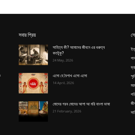
সবার প্রিয়
সে
সাহিত্য কী? আমাদের জীবনে এর গুরুত্ব
ইত
কতটুকু?
পার
24 May, 2026
ভ্
স্ম
ক
এসো হে বৈশাখ এসো এসো
14 April, 2026
ময়
পর
জী
মোদের গরব মোদের আশা আ মরি বাংলা ভাষা
21 February, 2026
সাহ