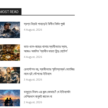
MOST READ
স্বপ্ন নিয়েই পাহাড়েই বিলীন নির্মল পুর্জা
4 August, 2026
ভাত-ডাল-মাছের থালায় স্বাধীনতার স্বাদ,
আজও অমলিন ‘স্বাধীন ভারত হিন্দু হোটেল’
4 August, 2026
রেলস্টেশন নয়, স্বাধীনতার স্মৃতিস্তম্ভ! নেতাজির
নামে দুই স্টেশনের ইতিহাস
3 August, 2026
বন্ধুত্ব দিবস-এর জন্ম কোথায়? যে ইতিহাসটা
বেশিরভাগ মানুষই জানেন না
2 August, 2026