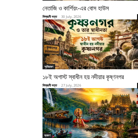
নেতাজি ও কার্শিয়ং-এর বোস হাউস
বিশ্বয়নী দত্ত
-
30 July, 2026
স্মৃতিচারণ
১৮ই অগাস্ট স্বাধীন হয় নদীয়ার কৃষ্ণনগর
বিশ্বয়নী দত্ত
-
27 July, 2026
ভ্রমণ