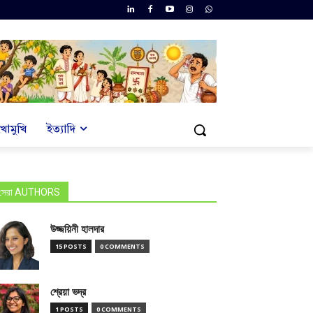
খোমুখি
ইত্যাদি
সেরা AUTHORS
উজ্জয়িনী হালদার
15 POSTS
0 COMMENTS
শ্রেয়া ভদ্র
1 POSTS
0 COMMENTS