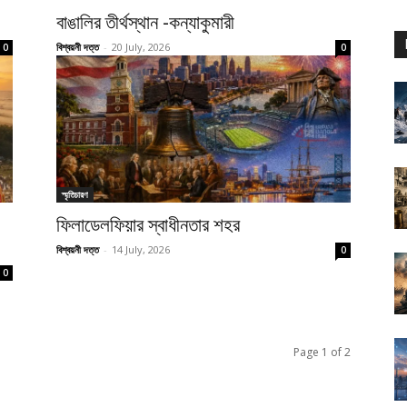
বাঙালির তীর্থস্থান -কন্যাকুমারী
বিশ্বয়নী দত্ত
-
20 July, 2026
0
0
স্মৃতিচারণ
ফিলাডেলফিয়ার স্বাধীনতার শহর
বিশ্বয়নী দত্ত
-
14 July, 2026
0
0
Page 1 of 2