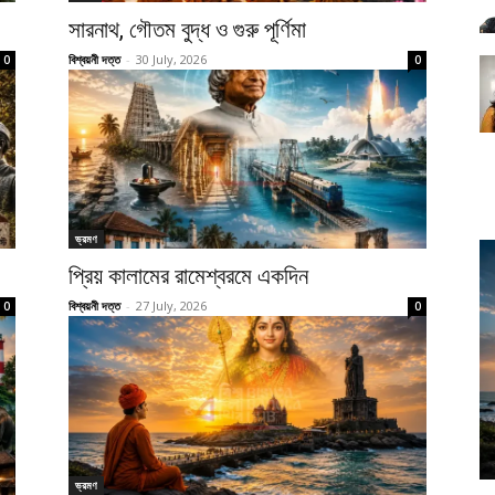
সারনাথ, গৌতম বুদ্ধ ও গুরু পূর্ণিমা
বিশ্বয়নী দত্ত
-
30 July, 2026
0
0
ভ্রমণ
প্রিয় কালামের রামেশ্বরমে একদিন
বিশ্বয়নী দত্ত
-
27 July, 2026
0
0
ভ্রমণ