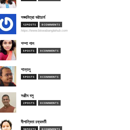
সঙ্ঘমিত্রা ভট্টাচার্য
12 POSTS
0 COMMENTS
https://www.biswabanglahub.com
শম্পা পাল
5 POSTS
0 COMMENTS
শান্তনু
5 POSTS
0 COMMENTS
সঞ্জীব বসু
2 POSTS
0 COMMENTS
দীপান্বিতা চক্রবর্তী
18 POSTS
0 COMMENTS