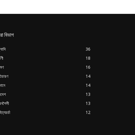
রা বিভাগ
্যাদি
36
্বণী
18
রমণ
16
ৃতিচারণ
14
দানে
14
িবেশ
13
বনশৈলী
13
িত্যচর্চা
12