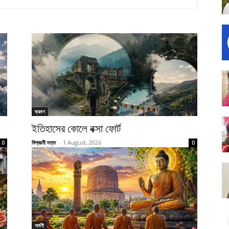
ভ্রমণ
ইতিহাসের কোলে বক্সা ফোর্ট
বিশ্বয়নী দত্ত
-
1 August, 2026
0
0
পার্বণী