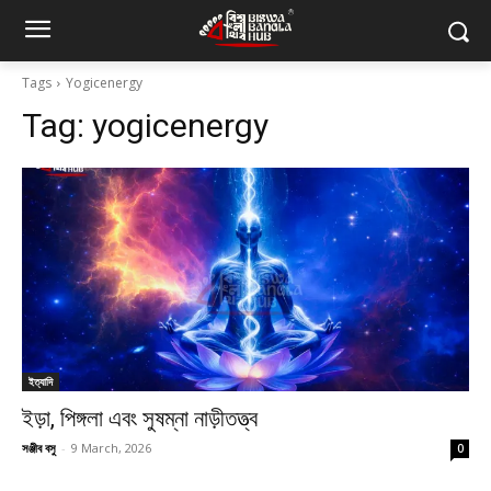
Tags
Yogicenergy
Tag:
yogicenergy
ইত্যাদি
ইড়া, পিঙ্গলা এবং সুষম্না নাড়ীতত্ত্ব
সঞ্জীব বসু
-
9 March, 2026
0