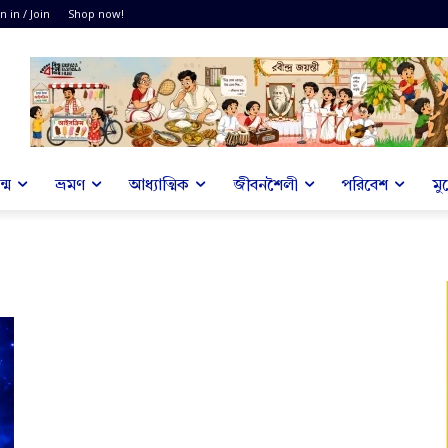
n in / Join
Shop now!
্ম
ভ্রমণ
আধ্যাত্মিক
জীবনশৈলী
পরিবেশ
মু