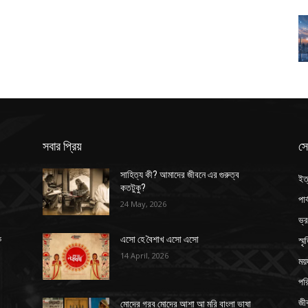
সবার প্রিয়
সে
সাহিত্য কী? আমাদের জীবনে এর গুরুত্ব
ইত
কতটুকু?
পার
24 May, 2026
ভ্
স্ম
ক
এসো হে বৈশাখ এসো এসো
14 April, 2026
ময়
পর
জী
মোদের গরব মোদের আশা আ মরি বাংলা ভাষা