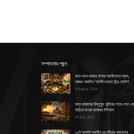
সম্পাদকের পছন্দ
ভাত-ডাল-মাছের থালায় স্বাধীনতার স্বাদ,
আজও অমলিন ‘স্বাধীন ভারত হিন্দু হোটেল’
4 August, 2026
মল্ল রাজাদের বিষ্ণুপুর: মন্দিরের গায়ে লেখা এ
হারিয়ে যাওয়া রাজ্যের ইতিহাস
28 July, 2026
১৮ই অগাস্ট স্বাধীন হয় নদীয়ার কৃষ্ণনগর