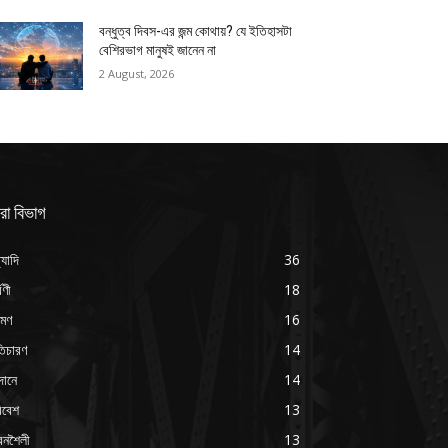
বন্ধুত্ব দিবস-এর জন্ম কোথায়? যে ইতিহাসটা
বেশিরভাগ মানুষই জানেন না
2 August, 2026
রা বিভাগ
্যাদি
36
্বণী
18
রমণ
16
ৃতিচারণ
14
দানে
14
িবেশ
13
বনশৈলী
13