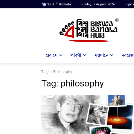
C
Friday, 7 August 2026
Sign i
28.2
Kolkata
প্রবাসে
পার্বণী
ময়দানে
নবপ্রজন
Tags
Philosophy
Tag:
philosophy