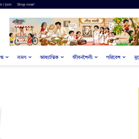
n / Join
Shop now!
্ম
ভ্রমণ
আধ্যাত্মিক
জীবনশৈলী
পরিবেশ
মু