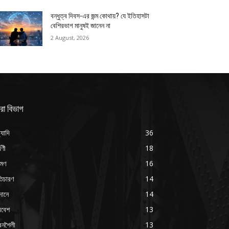
বন্ধুত্ব দিবস-এর জন্ম কোথায়? যে ইতিহাসটা
বেশিরভাগ মানুষই জানেন না
2 August, 2026
রা বিভাগ
্যাদি
36
্বণী
18
রমণ
16
ৃতিচারণ
14
দানে
14
িবেশ
13
বনশৈলী
13