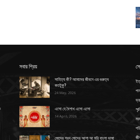
সবার প্রিয়
সে
সাহিত্য কী? আমাদের জীবনে এর গুরুত্ব
ইত
কতটুকু?
পার
24 May, 2026
ভ্
স্ম
ক
এসো হে বৈশাখ এসো এসো
14 April, 2026
ময়
পর
জী
মোদের গরব মোদের আশা আ মরি বাংলা ভাষা