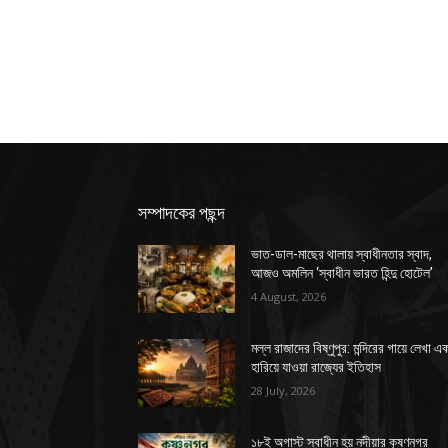
সম্পাদকের পছন্দ
ভাত-ডাল-মাছের থালায় স্বাধীনতার স্বাদ,
আজও অমলিন ‘স্বাধীন ভারত হিন্দু হোটেল’
4 August, 2026
মল্ল রাজাদের বিষ্ণুপুর: মন্দিরের গায়ে লেখা এ
হারিয়ে যাওয়া রাজ্যের ইতিহাস
28 July, 2026
১৮ই অগাস্ট স্বাধীন হয় নদীয়ার কৃষ্ণনগর