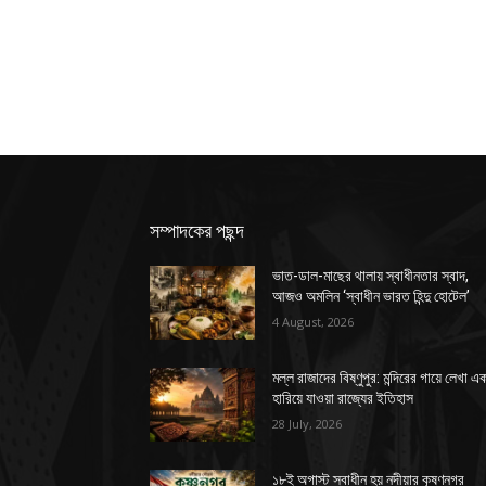
সম্পাদকের পছন্দ
ভাত-ডাল-মাছের থালায় স্বাধীনতার স্বাদ,
আজও অমলিন ‘স্বাধীন ভারত হিন্দু হোটেল’
4 August, 2026
মল্ল রাজাদের বিষ্ণুপুর: মন্দিরের গায়ে লেখা এ
হারিয়ে যাওয়া রাজ্যের ইতিহাস
28 July, 2026
১৮ই অগাস্ট স্বাধীন হয় নদীয়ার কৃষ্ণনগর