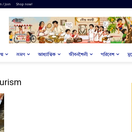
n / Join
Shop now!
্ম
ভ্রমণ
আধ্যাত্মিক
জীবনশৈলী
পরিবেশ
মু
ourism