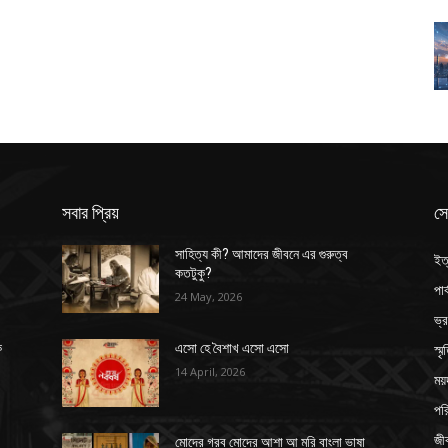
সবার প্রিয়
সে
সাহিত্য কী? আমাদের জীবনে এর গুরুত্ব
ইত
কতটুকু?
পার
24 May, 2026
ভ্
স্ম
ক
এসো হে বৈশাখ এসো এসো
14 April, 2026
ময়
পর
জী
মোদের গরব মোদের আশা আ মরি বাংলা ভাষা