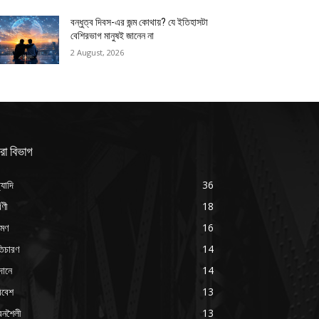
বন্ধুত্ব দিবস-এর জন্ম কোথায়? যে ইতিহাসটা
বেশিরভাগ মানুষই জানেন না
2 August, 2026
রা বিভাগ
্যাদি
36
্বণী
18
রমণ
16
ৃতিচারণ
14
দানে
14
িবেশ
13
বনশৈলী
13