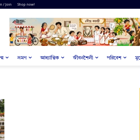
n / Join
Shop now!
্ম
ভ্রমণ
আধ্যাত্মিক
জীবনশৈলী
পরিবেশ
মু