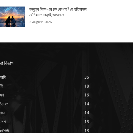
বন্ধুত্ব দিবস-এর জন্ম কোথায়? যে ইতিহাসটা
বেশিরভাগ মানুষই জানেন না
2 August, 2026
রা বিভাগ
্যাদি
36
্বণী
18
রমণ
16
ৃতিচারণ
14
দানে
14
িবেশ
13
বনশৈলী
13