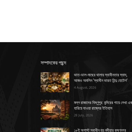
সম্পাদকের পছন্দ
ভাত-ডাল-মাছের থালায় স্বাধীনতার স্বাদ,
আজও অমলিন ‘স্বাধীন ভারত হিন্দু হোটেল’
4 August, 2026
মল্ল রাজাদের বিষ্ণুপুর: মন্দিরের গায়ে লেখা এ
হারিয়ে যাওয়া রাজ্যের ইতিহাস
28 July, 2026
১৮ই অগাস্ট স্বাধীন হয় নদীয়ার কৃষ্ণনগর