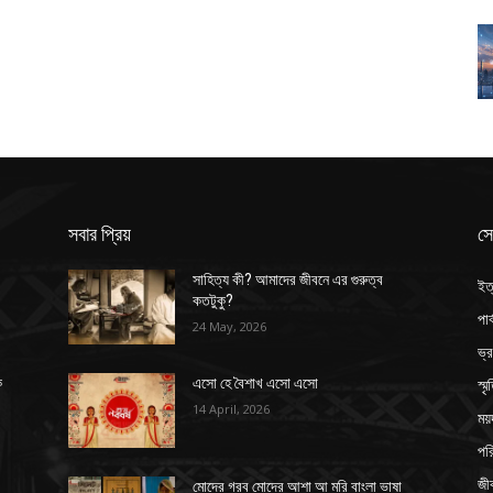
সবার প্রিয়
সে
সাহিত্য কী? আমাদের জীবনে এর গুরুত্ব
ইত
কতটুকু?
পার
24 May, 2026
ভ্
স্ম
ক
এসো হে বৈশাখ এসো এসো
14 April, 2026
ময়
পর
জী
মোদের গরব মোদের আশা আ মরি বাংলা ভাষা