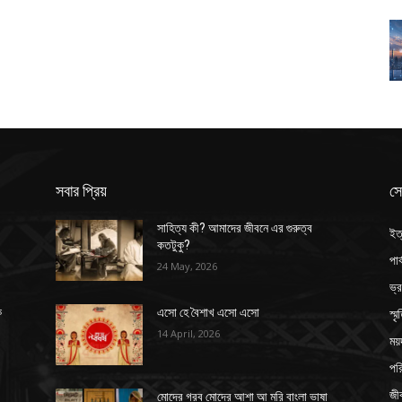
সবার প্রিয়
সে
সাহিত্য কী? আমাদের জীবনে এর গুরুত্ব
ইত
কতটুকু?
পার
24 May, 2026
ভ্
স্ম
ক
এসো হে বৈশাখ এসো এসো
14 April, 2026
ময়
পর
জী
মোদের গরব মোদের আশা আ মরি বাংলা ভাষা