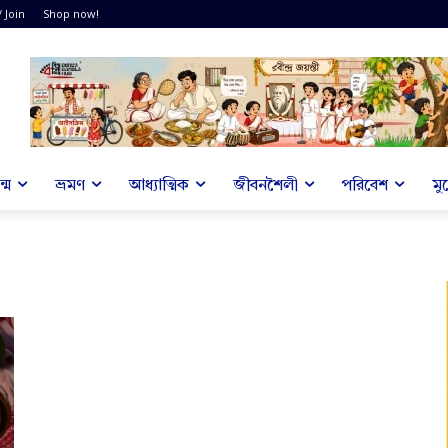
/ Join
Shop now!
্ম
ভ্রমণ
আধ্যাত্মিক
জীবনশৈলী
পরিবেশ
মু