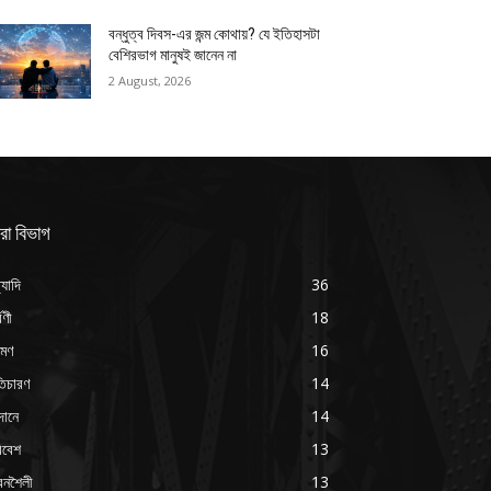
বন্ধুত্ব দিবস-এর জন্ম কোথায়? যে ইতিহাসটা
বেশিরভাগ মানুষই জানেন না
2 August, 2026
রা বিভাগ
্যাদি
36
্বণী
18
রমণ
16
ৃতিচারণ
14
দানে
14
িবেশ
13
বনশৈলী
13