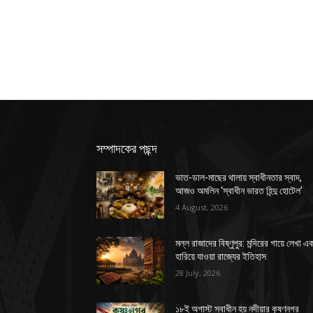
সম্পাদকের পছন্দ
ভাত-ডাল-মাছের থালায় স্বাধীনতার স্বাদ,
আজও অমলিন ‘স্বাধীন ভারত হিন্দু হোটেল’
4 August, 2026
মল্ল রাজাদের বিষ্ণুপুর: মন্দিরের গায়ে লেখা এ
হারিয়ে যাওয়া রাজ্যের ইতিহাস
28 July, 2026
১৮ই অগাস্ট স্বাধীন হয় নদীয়ার কৃষ্ণনগর