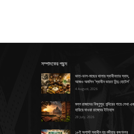
সম্পাদকের পছন্দ
ভাত-ডাল-মাছের থালায় স্বাধীনতার স্বাদ,
আজও অমলিন ‘স্বাধীন ভারত হিন্দু হোটেল’
4 August, 2026
মল্ল রাজাদের বিষ্ণুপুর: মন্দিরের গায়ে লেখা এ
হারিয়ে যাওয়া রাজ্যের ইতিহাস
28 July, 2026
১৮ই অগাস্ট স্বাধীন হয় নদীয়ার কৃষ্ণনগর