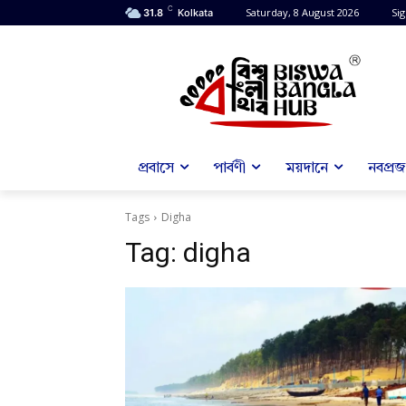
C
Saturday, 8 August 2026
Sig
31.8
Kolkata
প্রবাসে
পার্বণী
ময়দানে
নবপ্রজন
Tags
Digha
Tag:
digha