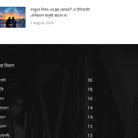
বন্ধুত্ব দিবস-এর জন্ম কোথায়? যে ইতিহাসটা
বেশিরভাগ মানুষই জানেন না
2 August, 2026
রা বিভাগ
্যাদি
36
্বণী
18
রমণ
16
ৃতিচারণ
14
দানে
14
িবেশ
13
বনশৈলী
13