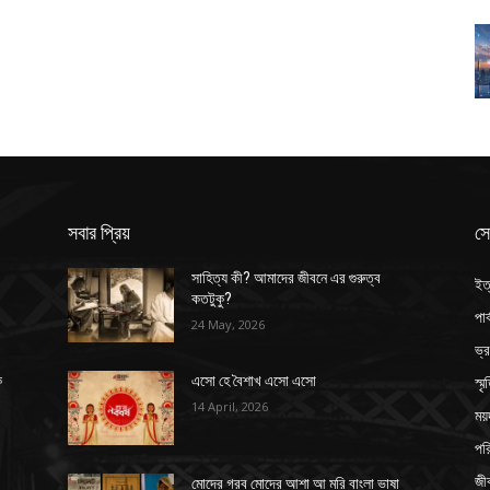
সবার প্রিয়
সে
সাহিত্য কী? আমাদের জীবনে এর গুরুত্ব
ইত
কতটুকু?
পার
24 May, 2026
ভ্
স্ম
ক
এসো হে বৈশাখ এসো এসো
14 April, 2026
ময়
পর
জী
মোদের গরব মোদের আশা আ মরি বাংলা ভাষা