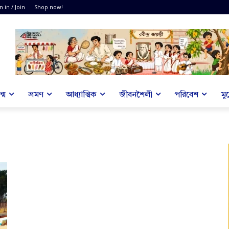
n in / Join
Shop now!
্ম
ভ্রমণ
আধ্যাত্মিক
জীবনশৈলী
পরিবেশ
মু