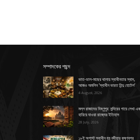
সম্পাদকের পছন্দ
ভাত-ডাল-মাছের থালায় স্বাধীনতার স্বাদ,
আজও অমলিন ‘স্বাধীন ভারত হিন্দু হোটেল’
4 August, 2026
মল্ল রাজাদের বিষ্ণুপুর: মন্দিরের গায়ে লেখা এ
হারিয়ে যাওয়া রাজ্যের ইতিহাস
28 July, 2026
১৮ই অগাস্ট স্বাধীন হয় নদীয়ার কৃষ্ণনগর