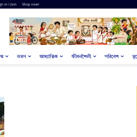
gn in / Join
Shop now!
্ম
ভ্রমণ
আধ্যাত্মিক
জীবনশৈলী
পরিবেশ
মু