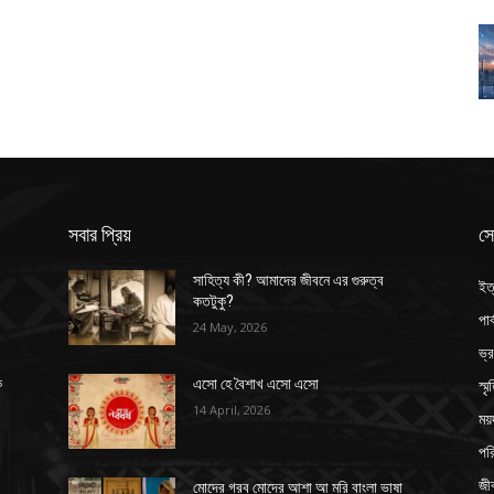
সবার প্রিয়
সে
সাহিত্য কী? আমাদের জীবনে এর গুরুত্ব
ইত
কতটুকু?
পার
24 May, 2026
ভ্
স্ম
ক
এসো হে বৈশাখ এসো এসো
14 April, 2026
ময়
পর
জী
মোদের গরব মোদের আশা আ মরি বাংলা ভাষা