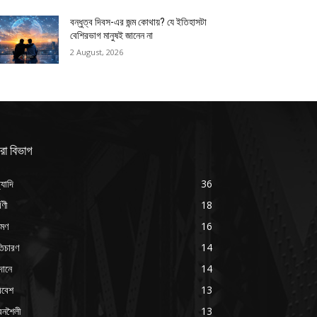
বন্ধুত্ব দিবস-এর জন্ম কোথায়? যে ইতিহাসটা
বেশিরভাগ মানুষই জানেন না
2 August, 2026
রা বিভাগ
্যাদি
36
্বণী
18
রমণ
16
ৃতিচারণ
14
দানে
14
িবেশ
13
বনশৈলী
13