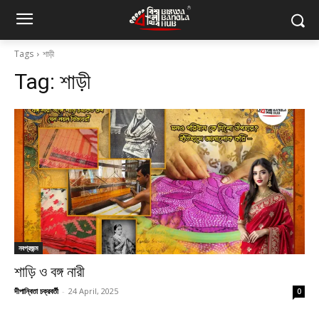
Tags
শাড়ী
Tag:
শাড়ী
নবপ্রজন্ম
শাড়ি ও বঙ্গ নারী
দীপান্বিতা চক্রবর্তী
-
24 April, 2025
0