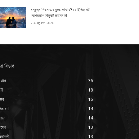
বন্ধুত্ব দিবস-এর জন্ম কোথায়? যে ইতিহাসটা
বেশিরভাগ মানুষই জানেন না
2 August, 2026
রা বিভাগ
্যাদি
36
্বণী
18
রমণ
16
ৃতিচারণ
14
দানে
14
িবেশ
13
বনশৈলী
13