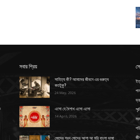
সবার প্রিয়
সে
সাহিত্য কী? আমাদের জীবনে এর গুরুত্ব
ইত
কতটুকু?
পার
24 May, 2026
ভ্
স্ম
ক
এসো হে বৈশাখ এসো এসো
14 April, 2026
ময়
পর
জী
মোদের গরব মোদের আশা আ মরি বাংলা ভাষা