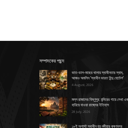
সম্পাদকের পছন্দ
ভাত-ডাল-মাছের থালায় স্বাধীনতার স্বাদ,
আজও অমলিন ‘স্বাধীন ভারত হিন্দু হোটেল’
4 August, 2026
মল্ল রাজাদের বিষ্ণুপুর: মন্দিরের গায়ে লেখা এ
হারিয়ে যাওয়া রাজ্যের ইতিহাস
28 July, 2026
১৮ই অগাস্ট স্বাধীন হয় নদীয়ার কৃষ্ণনগর