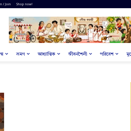
n / Join
Shop now!
্ম
ভ্রমণ
আধ্যাত্মিক
জীবনশৈলী
পরিবেশ
মু