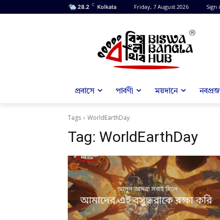
C
Friday, 7 August 2026
Sign i
28.2
Kolkata
প্রবাসে
পার্বণী
ময়দানে
নবপ্রজন
Tags
WorldEarthDay
Tag:
WorldEarthDay