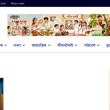
/ Join
Shop now!
্ম
ভ্রমণ
আধ্যাত্মিক
জীবনশৈলী
পরিবেশ
মু