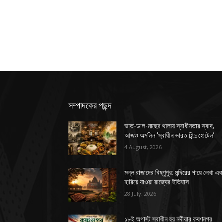
সম্পাদকের পছন্দ
ভাত-ডাল-মাছের থালায় স্বাধীনতার স্বাদ,
আজও অমলিন ‘স্বাধীন ভারত হিন্দু হোটেল’
4 August, 2026
মল্ল রাজাদের বিষ্ণুপুর: মন্দিরের গায়ে লেখা এ
হারিয়ে যাওয়া রাজ্যের ইতিহাস
28 July, 2026
১৮ই অগাস্ট স্বাধীন হয় নদীয়ার কৃষ্ণনগর