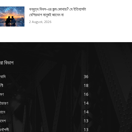
বন্ধুত্ব দিবস-এর জন্ম কোথায়? যে ইতিহাসটা
বেশিরভাগ মানুষই জানেন না
2 August, 2026
রা বিভাগ
্যাদি
36
্বণী
18
রমণ
16
ৃতিচারণ
14
দানে
14
িবেশ
13
বনশৈলী
13