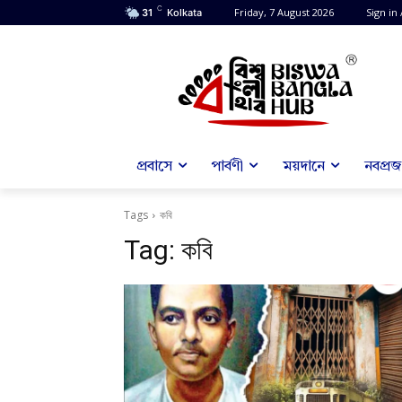
C
Friday, 7 August 2026
Sign in 
31
Kolkata
প্রবাসে
পার্বণী
ময়দানে
নবপ্রজন
Tags
কবি
Tag:
কবি