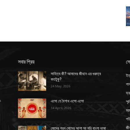
সবার প্রিয়
সে
সাহিত্য কী? আমাদের জীবনে এর গুরুত্ব
ইত
কতটুকু?
পার
24 May, 2026
ভ্
স্ম
ক
এসো হে বৈশাখ এসো এসো
14 April, 2026
ময়
পর
জী
মোদের গরব মোদের আশা আ মরি বাংলা ভাষা