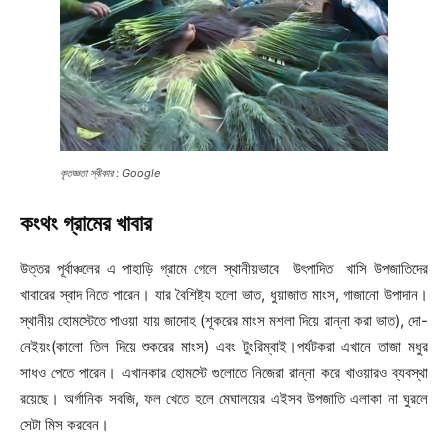
কৃতজ্ঞতা স্বীকার : Google
কংথং গ্রামের খাবার
উত্তর পূর্বাঞ্চলের এ পাহাড়ি গ্রামে গেলে স্থানীয়ভাবে উৎপাদিত খাসি উপজাতিদের
খাবারের স্বাদ নিতে পারেন। যার বৈশিষ্ট্য হলো ভাত, ধুয়াজাত মাংস, গাজানো উপাদান।
স্থানীয় হোমস্টেতে পাওয়া যায় জাদোহ (শূকরের মাংস মশলা দিয়ে রান্না করা ভাত), দো-
নেইয়ং(কালো তিল দিয়ে শুকরের মাংস) এবং টুংরিম্বাই।পর্যটকরা এখানে তাজা মধুর
সাধও পেতে পারেন। এখানকার হোমস্টে গুলোতে নিজেরা রান্না করে খাওয়ারও ব্যবস্থা
রয়েছে। অর্গানিক সবজি, ফল খেতে হলে মেঘালয়ের এইসব উপজাতি এলাকা না ঘুরলে
সেটা মিস করবেন।