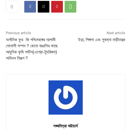
Previous article
Next article
অর্গানিক ফুড কি পশ্চিমবঙ্গের আগামী
ইড়া, পিঙ্গলা এবং সুষম্না নাড়ীতত্ত্ব
সোনালী সম্পদ ? কেনো বাঙালির কাছে
আধুনিক কৃষি পর্যটন(এগ্রো-ট্যুরিজম)
অভিনব বিকল্প ?
সঙ্ঘমিত্রা ভট্টাচার্য