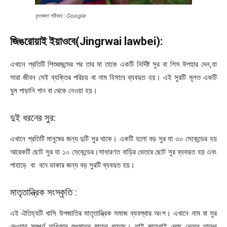
কৃতজ্ঞতা স্বীকার : Google
জিঙরোয়াই ইয়াওবে(Jingrwai lawbei):
এখানে প্রতিটি শিশুরজন্মের পর তার মা তাকে একটি নির্দিষ্ট সুর বা শিস উপহার দেন,যা
সারা জীবন সেই ব্যক্তির পরিচয় বা নাম হিসাবে ব্যবহৃত হয়। এই সুরটি মূলত একটি
ঘুম পাড়ানি গান বা থেকে নেওয়া হয়।
দুই ধরনের সুর:
এখানে প্রতিটি মানুষের জন্য দুটি সুর থাকে। একটি হলো বড় সুর যা ৩০ সেকেন্ডের হয়
আরেকটি ছোট সুর যা ১০ সেকেন্ডের।সাধারণত বাড়ির ভেতরে ছোট সুর ব্যবহৃত হয় এবং
পাহাড়ে বা বনে ডাকার জন্য বড় সুরটি ব্যবহৃত হয়।
মাতৃতান্ত্রিক সংস্কৃতি :
এই ঐতিহ্যটি খাসি উপজাতির মাতৃতান্ত্রিক সমাজ ব্যবস্থার অংশ। এখানে নাম বা সুর
দেওয়ার সম্পূর্ণ অধিকার শুধুমাত্র মায়ের রয়েছে। তাই মায়েরাই বেছে নেবেন তাদের