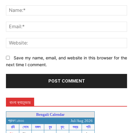
Comment:
Na
Ema
Web
Save my name, email, and website in this browser for the
next time I comment.
বাংলা ক্যালেন্ডার