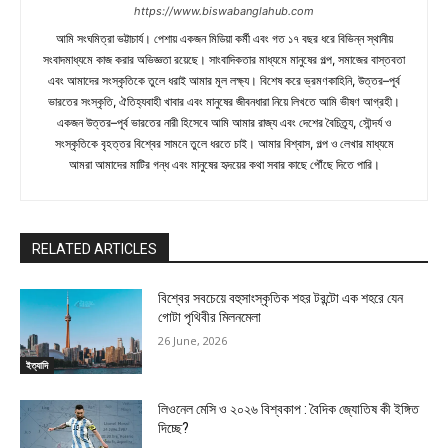
https://www.biswabanglahub.com
আমি সংঘমিত্রা ভট্টাচার্য। পেশায় একজন মিডিয়া কর্মী এবং গত ১৭ বছর ধরে বিভিন্ন স্থানীয়
সংবাদমাধ্যমে কাজ করার অভিজ্ঞতা রয়েছে। সাংবাদিকতার মাধ্যমে মানুষের গল্প, সমাজের বাস্তবতা
এবং আমাদের সংস্কৃতিকে তুলে ধরাই আমার মূল লক্ষ্য। বিশেষ করে ভ্রমণকাহিনি, উত্তর–পূর্ব
ভারতের সংস্কৃতি, ঐতিহ্যবাহী খাবার এবং মানুষের জীবনধারা নিয়ে লিখতে আমি ভীষণ আগ্রহী।
একজন উত্তর–পূর্ব ভারতের নারী হিসেবে আমি আমার রাজ্য এবং দেশের বৈচিত্র্য, সৌন্দর্য ও
সংস্কৃতিকে বৃহত্তর বিশ্বের সামনে তুলে ধরতে চাই। আমার বিশ্বাস, গল্প ও লেখার মাধ্যমে
আমরা আমাদের মাটির গন্ধ এবং মানুষের হৃদয়ের কথা সবার কাছে পৌঁছে দিতে পারি।
RELATED ARTICLES
বিশ্বের সবচেয়ে বহুসাংস্কৃতিক শহর টরন্টো এক শহরে যেন
গোটা পৃথিবীর মিলনমেলা
26 June, 2026
ইত্যাদি
লিওনেল মেসি ও ২০২৬ বিশ্বকাপ : বৈদিক জ্যোতিষ কী ইঙ্গিত
দিচ্ছে?