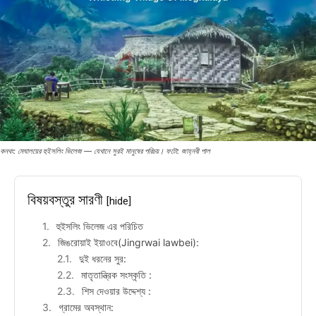
কনথং: মেঘালয়ের হুইসলিং ভিলেজ — যেখানে সুরই মানুষের পরিচয়। ফটো: জাহ্নবী পাল
বিষয়বস্তুর সারণী
[hide]
হুইসলিং ভিলেজ এর পরিচিত
জিঙরোয়াই ইয়াওবে(Jingrwai lawbei):
দুই ধরনের সুর:
মাতৃতান্ত্রিক সংস্কৃতি :
শিস দেওয়ার উদ্দেশ্য :
গ্রামের অবস্থান: