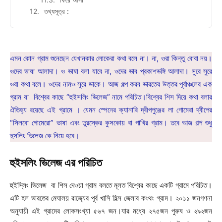
তথ্যসূত্র :
এমন কোন গ্রাম শুনেছেন যেখানকার লোকেরা কথা বলে না। না, ওরা কিন্তু বোবা নয়।
ওদের ভাষা আলাদা। ও ভাষা বলা যাবে না, ওদের ভাব প্রকাশভঙ্গি আলাদা। সুরে সুরে
ওরা কথা বলে। ওদের নামও সুরে ডাকে। আজ গল্প করব ভারতের উত্তর পূর্বাঞ্চলের এক
গ্রাম যা বিশ্বের কাছে “হুইসলিং ভিলেজ” নামে পরিচিত।বিশ্বের শিস দিয়ে কথা বলার
ঐতিহ্য রয়েছে এই গ্রামে । যেমন স্পেনের ক্যানারি দ্বীপপুঞ্জের লা গোমেরা দ্বীপের
“সিলবো গোমেরো” ভাষা এবং তুরস্কের কুসকোয় বা পাখির গ্রাম। তবে আজ গল্প শুধু
হুসলিং ভিলেজ কে নিয়ে হবে।
হুইসলিং ভিলেজ এর পরিচিত
হুইস্লিং ভিলেজ বা শিস দেওয়া গ্রাম বলতে মূলত বিশ্বের কাছে একটি গ্রামে পরিচিত।
এটি হল ভারতের মেঘালয় রাজ্যের পূর্ব খাসি হিল্স জেলার কংথং গ্রাম। ২০১১ জনগণনা
অনুযায়ী এই গ্রামের লোকসংখ্যা ৫৬৭ জন।যার মধ্যে ২৭৫জন পুরুষ ও ২৯২জন