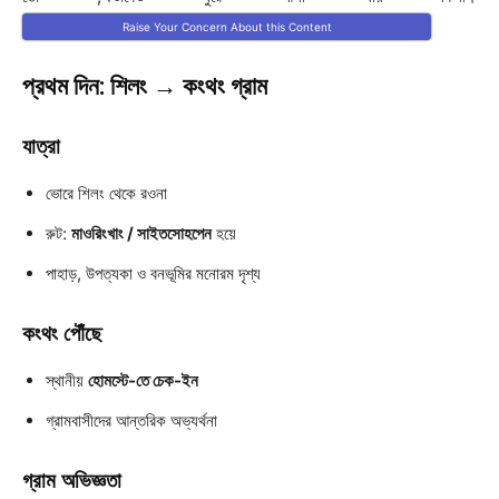
Raise Your Concern About this Content
প্রথম দিন: শিলং → কংথং গ্রাম
যাত্রা
ভোরে শিলং থেকে রওনা
রুট:
মাওরিংখাং / সাইতসোহপেন
হয়ে
পাহাড়, উপত্যকা ও বনভূমির মনোরম দৃশ্য
কংথং পৌঁছে
স্থানীয়
হোমস্টে-তে চেক-ইন
গ্রামবাসীদের আন্তরিক অভ্যর্থনা
গ্রাম অভিজ্ঞতা