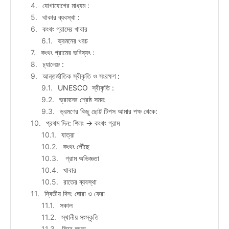
যোগাযোগের মাধ্যম :
থাকার ব্যবস্থা :
কংথং গ্রামের খাবার
ভ্রমনের খরচ
কংথং গ্রামের ভবিষ্যৎ :
চ্যালেঞ্জ :
আন্তর্জাতিক স্বীকৃতি ও সংরক্ষণ :
UNESCO স্বীকৃতি :
ভ্রমনের শ্রেষ্ঠ সময়:
ভ্রমণের কিছু ছোট্ট টিপস আমার পক্ষ থেকে:
প্রথম দিন: শিলং → কংথং গ্রাম
যাত্রা
কংথং পৌঁছে
গ্রাম অভিজ্ঞতা
খাবার
রাতের ব্যবস্থা
দ্বিতীয় দিন: ঘোরা ও ফেরা
সকাল
স্থানীয় সংস্কৃতি
ফিরে আসা