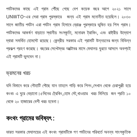
পর্যটকদের কাছে এই গ্রাম পৌঁছে গেছে বেশ কয়েক বছর আগে ২০২১ সালে
UNWTO-এর সেরা গ্রাম পুরস্কারে জন্য এই গ্রাম মনোনীত হয়েছিল। ২০৩০
সালে জাতীয় পর্যটন এরা পর্যটন গ্রাম হিসাবে ব্রোঞ্জ পুরস্কারে ভূষিত হয় শিস গ্রাম।
পর্যটকদের আকর্ষণ বাড়াতে স্থানীয় সংস্কৃতি, মনোরম ট্রাকিং, এবং রাষ্ট্রীয় উদ্যোগ
দ্বারা সমর্থিত হোমস্টে রয়েছে। কেন্দ্রীয় সরকার এই গ্রামটি উন্নয়নের জন্য বিভিন্ন
প্রকল্প গ্রহণ করেছে। বছরের সেপ্টেম্বর অক্টোবর মাসে মেঘালয় ঘুরতে আসলে অবশ্যই
এই গ্রামটি ভুলবেন না।
ভ্রমনের খরচ
যদি বিমানে করে গৌহাটি পৌছে যান তাহলে গাড়ি করে শিলং,সেখান থেকে চেরাপুঞ্জী হয়ে
কংথং এ ঘুরে বেড়ানো।৫দিনের ট্রেকিং,হোম স্টে,খাওয়ার খরচ মিলিয়ে জন প্রতি ১০
থেকে ২০ হাজারের বেশী খরচ হবেনা।
কংথং গ্রামের ভবিষ্যৎ :
ভারত সরকার মেঘালয়ের এই কংথং গ্রামটিকে গণ পর্যটনের পরিবর্তে অনন্য সাংস্কৃতিক