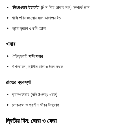
‘জিংরওয়াই ইয়াবেই’
(শিস দিয়ে ডাকার নাম) সম্পর্কে জানা
খাসি পরিবারগুলোর সঙ্গে আলাপচারিতা
গ্রাম ভ্রমণ ও ছবি তোলা
খাবার
ঐতিহ্যবাহী
খাসি খাবার
বাঁশকোরল, স্থানীয় ভাত ও জৈব সবজি
রাতের ব্যবস্থা
ক্যাম্পফায়ার (যদি উপলব্ধ থাকে)
লোককথা ও গ্রামীণ জীবন উপভোগ
দ্বিতীয় দিন: ঘোরা ও ফেরা