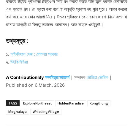
ভারতের উত্তর পূর্বাঞ্চলের রাজ্যগুলি নিয়ে গল্প করতে করতে আজ তুলে ধরলাম মেঘালয়ের
এক গ্রামের গল্প। যে গ্রামে কথা বলে না অনুভূতি প্রকাশ হয় সুরে সুরে। আবার কখনো
কথা হবে অন্য কোন জায়গা নিয়ে। উত্তর পূর্বাঞ্চলের কোন কোন জায়গা নিয়ে আপনারা
জানতে আগ্রহী তা কিন্তু আমাদের জানাবেন। আজ তাহলে এতটুকুই।
তথ্যসূত্র :
১.
অফিশিয়াল পেজ : মেঘালয় সরকার
২.
উইকিপিডিয়া
A Contribution By
সঙ্ঘমিত্রা ভট্টাচার্য
｜
সম্পাদক
মৌমিতা ভৌমিক
｜
Published on
6 March, 2026
TAGS
ExploreNortheast
HiddenParadise
Kongthong
Meghalaya
WhistlingVillage