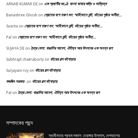
এক প্রবাসীর কণ্ঠে: বাংলা ভাষার শুদ্ধি ও অস্তিত্ব
ARNAB KUMAR DE
on
স্রোতের বশে তরুণ মন: স্মার্টফোনে বন্দি, বইয়ের পৃষ্ঠায় অনীহা…
Banashree Ghosh
on
স্রোতের বশে তরুণ মন: স্মার্টফোনে বন্দি, বইয়ের পৃষ্ঠায় অনীহা…
Susrita
on
স্রোতের বশে তরুণ মন: স্মার্টফোনে বন্দি, বইয়ের পৃষ্ঠায় অনীহা…
Pal
on
চৈত্র মেলা: বাঙালির আবেগ, ঐতিহ্য আর উৎসবের এক অনন্য রূপ
SUJAYA DE
on
বইয়ের গল্প বইপাড়ায়
Subhrajit chakraborty
on
বইয়ের গল্প বইপাড়ায়
Surjayani roy
on
শুভজিৎ সরকার
বইয়ের গল্প বইপাড়ায়
on
চৈত্র মেলা: বাঙালির আবেগ, ঐতিহ্য আর উৎসবের এক অনন্য রূপ
Pal
on
সম্পাদকের পছন্দ
স্বাধীনতার প্রথম সকাল: তেরঙ্গার উল্লাস, দেশভাগের