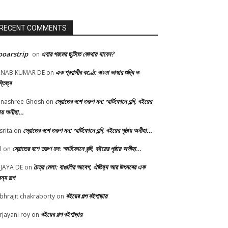
RECENT COMMENTS
oarstrip
এবার গরমের ছুটিতে কোথায় যাবেন?
on
এক প্রবাসীর কণ্ঠে: বাংলা ভাষার শুদ্ধি ও
RNAB KUMAR DE
on
্তিত্ব
স্রোতের বশে তরুণ মন: স্মার্টফোনে বন্দি, বইয়ের
nashree Ghosh
on
্ঠায় অনীহা…
স্রোতের বশে তরুণ মন: স্মার্টফোনে বন্দি, বইয়ের পৃষ্ঠায় অনীহা…
srita
on
স্রোতের বশে তরুণ মন: স্মার্টফোনে বন্দি, বইয়ের পৃষ্ঠায় অনীহা…
l
on
চৈত্র মেলা: বাঙালির আবেগ, ঐতিহ্য আর উৎসবের এক
JAYA DE
on
ন্য রূপ
বইয়ের গল্প বইপাড়ায়
bhrajit chakraborty
on
বইয়ের গল্প বইপাড়ায়
rjayani roy
on