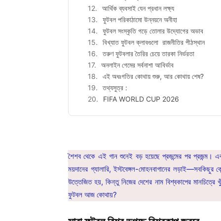
আর্থিক ব্যবসাই যেন প্রধান লক্ষ্য
ফুটবল পরিকাঠামো উন্নয়নে অনীহা
ফুটবল সংস্কৃতি গড়ে তোলার উদ্যোগের অভাব
বিখ্যাত ফুটবল ক্লাবগুলো রাজনীতির পীঠস্থান
তরুণ ফুটবলার তৈরির চেয়ে তারকা নির্ভরতা
অনলাইন গেমের সর্বনাশা আবির্ভাব
এই অধঃগতির কোথায় শুরু, আর কোথায় শেষ?
তথ্যসুত্র :
FIFA WORLD CUP 2026
শৈশব থেকে এই গান শুনেই বড় হয়েছে প্রজন্মের পর প্রজন্ম। একস
ময়দানের গ্যালারি, ইস্টবেঙ্গল-মোহনবাগানের লড়াই—সবকিছুর ক
উত্তেজিত হয়, কিন্তু নিজের দেশের নাম বিশ্বকাপের মানচিত্র
ফুটবল আজ কোথায়?