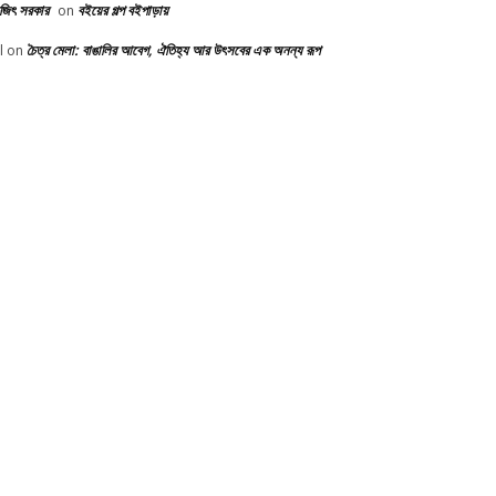
ভজিৎ সরকার
বইয়ের গল্প বইপাড়ায়
on
চৈত্র মেলা: বাঙালির আবেগ, ঐতিহ্য আর উৎসবের এক অনন্য রূপ
l
on