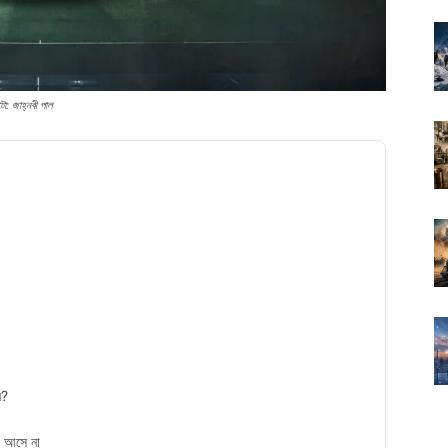
ো: জাহ্নবী পাল
ন?
় আসে না