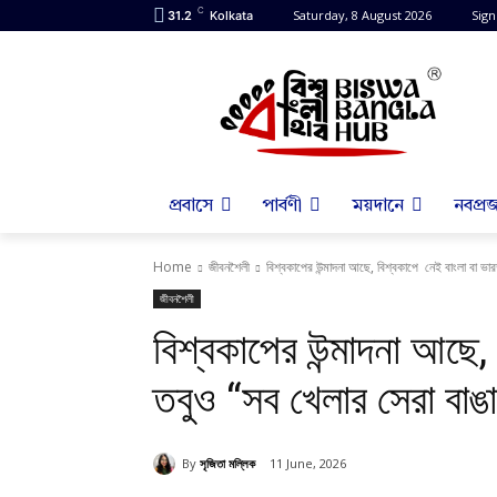
C
Saturday, 8 August 2026
Sign
31.2
Kolkata
প্রবাসে
পার্বণী
ময়দানে
নবপ্রজ
Home
জীবনশৈলী
বিশ্বকাপের উন্মাদনা আছে, বিশ্বকাপে নেই বাংলা বা ভা
জীবনশৈলী
বিশ্বকাপের উন্মাদনা আছে,
তবুও “সব খেলার সেরা বাঙ
By
সৃজিতা মল্লিক
11 June, 2026