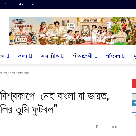
 in / Join
Shop now!
ন্ম
ভ্রমণ
আধ্যাত্মিক
জীবনশৈলী
পরিবেশ
ম
রত, তবুও "সব খেলার সেরা...
 বিশ্বকাপে নেই বাংলা বা ভারত,
ালির তুমি ফুটবল”
192
0